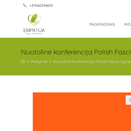
+37062194001
PAGRINDINIS
MO
Nuotolinė konferencija Polish Fas
>
Mokymai
>
Nuotolinė konferencija Polish Fascia Symp