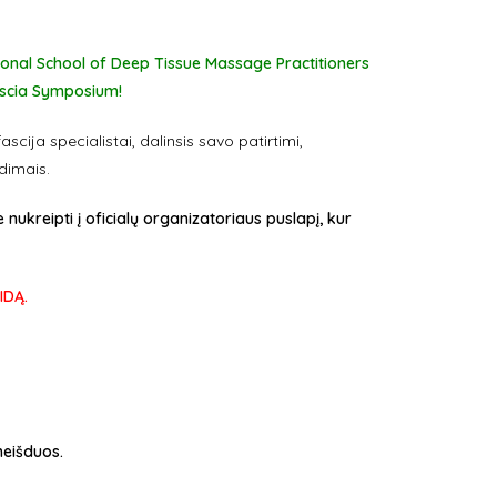
onal School of Deep Tissue Massage Practitioners
Fascia Symposium!
cija specialistai, dalinsis savo patirtimi,
adimais.
e nukreipti į oficialų organizatoriaus puslapį, kur
IDĄ.
neišduos.