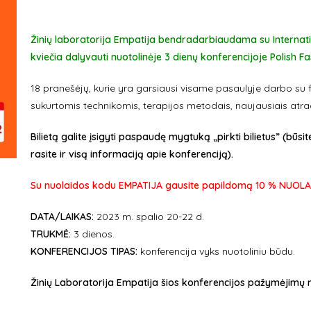
Žinių laboratorija Empatija bendradarbiaudama su Internati
kviečia dalyvauti nuotolinėje 3 dienų konferencijoje Polish 
18 pranešėjų, kurie yra garsiausi visame pasaulyje darbo su fas
sukurtomis technikomis, terapijos metodais, naujausiais atr
Bilietą galite įsigyti paspaudę mygtuką „pirkti bilietus” (būsit
rasite ir visą informaciją apie konferenciją).
Su nuolaidos kodu EMPATIJA gausite papildomą 10 % NUOLA
DATA/LAIKAS:
2023 m. spalio 20-22 d.
TRUKMĖ:
3 dienos.
KONFERENCIJOS TIPAS:
konferencija vyks nuotoliniu būdu.
Žinių Laboratorija Empatija šios konferencijos pažymėjimų 