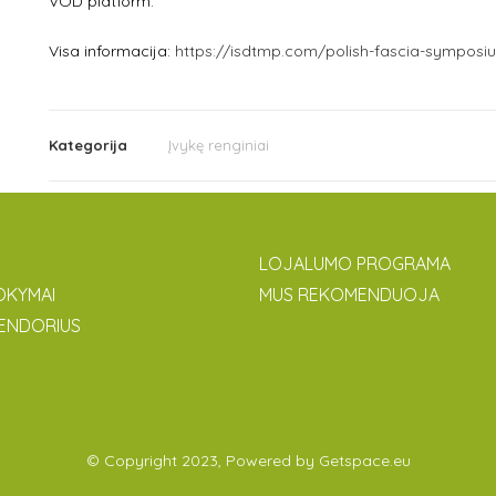
VOD platform.
Visa informacija:
https://isdtmp.com/polish-fascia-symposi
Kategorija
Įvykę renginiai
LOJALUMO PROGRAMA
OKYMAI
MUS REKOMENDUOJA
ENDORIUS
© Copyright 2023, Powered by
Getspace.eu