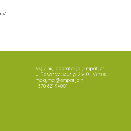
um/
VšĮ Žinių laboratorija „Empatija“
J. Basanavičiaus g. 26-101, Vilnius
mokymai@empatija.lt
+370 621 94001