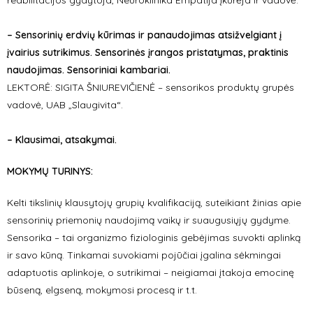
reabilitacijos gydytoja, Neuroklinika Empatija įkūrėja ir vadovė.
– Sensorinių erdvių kūrimas ir panaudojimas atsižvelgiant į
įvairius sutrikimus. Sensorinės įrangos pristatymas, praktinis
naudojimas. Sensoriniai kambariai.
LEKTORĖ: SIGITA ŠNIUREVIČIENĖ – sensorikos produktų grupės
vadovė, UAB „Slaugivita“.
– Klausimai, atsakymai.
MOKYMŲ TURINYS:
Kelti tikslinių klausytojų grupių kvalifikaciją, suteikiant žinias apie
sensorinių priemonių naudojimą vaikų ir suaugusiųjų gydyme.
Sensorika – tai organizmo fiziologinis gebėjimas suvokti aplinką
ir savo kūną. Tinkamai suvokiami pojūčiai įgalina sėkmingai
adaptuotis aplinkoje, o sutrikimai – neigiamai įtakoja emocinę
būseną, elgseną, mokymosi procesą ir t.t.