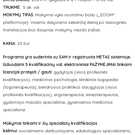
TRUKMĖ:
5 ak. val.
MOKYMŲ TIPAS:
Mokymai vyks nuotoliniu būdu („ZOOM“
platformoje). Visiems dalyviams sekančią dieną po tiesioginės
transliacijos bus išsiųstas mokymų vaizdo įrašas.
KAINA:
20 Eur
Programa yra suderinta su SAM ir registruota METAS sistemoje.
Išduodami 5 kvalifikacinių val. elektroniniai PAŽYMĖJIMAI tinkami
licencijai pratęsti / gauti:
gydytojai (visos profesinės
kvalifikacijos), medicinos psichologai, klinikiniai logopedai
(logoterapeutai), bendrosios praktikos slaugytojai (visos
profesinės kvalifikacijos), ergoterapeutai, kineziterapeutai,
gydomojo masažo specialistai, gyvensenos medicinos
specialistai.
Mokymai tinkami ir šių specialistų kvalifikacijos
kėlimui:
socialiniams darbuotojams, edukologijos specialistams,