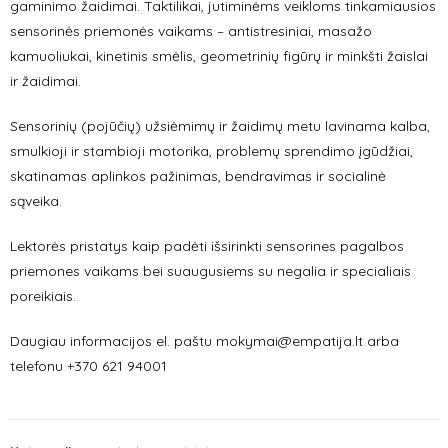
gaminimo žaidimai. Taktilikai, jutiminėms veikloms tinkamiausios
sensorinės priemonės vaikams – antistresiniai, masažo
kamuoliukai, kinetinis smėlis, geometrinių figūrų ir minkšti žaislai
ir žaidimai.
Sensorinių (pojūčių) užsiėmimų ir žaidimų metu lavinama kalba,
smulkioji ir stambioji motorika, problemų sprendimo įgūdžiai,
skatinamas aplinkos pažinimas, bendravimas ir socialinė
sąveika.
Lektorės pristatys kaip padėti išsirinkti sensorines pagalbos
priemones vaikams bei suaugusiems su negalia ir specialiais
poreikiais.
Daugiau informacijos el. paštu mokymai@empatija.lt arba
telefonu +370 621 94001