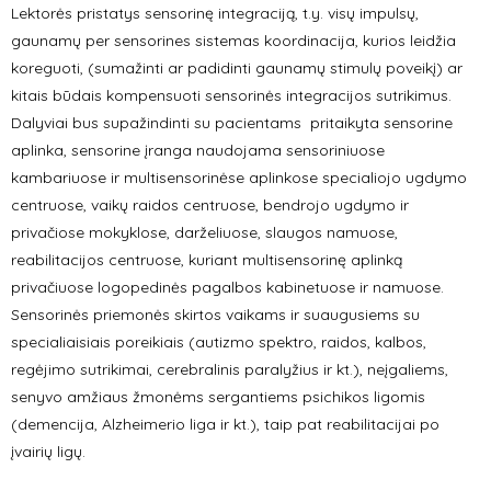
Lektorės pristatys sensorinę integraciją, t.y. visų impulsų,
gaunamų per sensorines sistemas koordinacija, kurios leidžia
koreguoti, (sumažinti ar padidinti gaunamų stimulų poveikį) ar
kitais būdais kompensuoti sensorinės integracijos sutrikimus.
Dalyviai bus supažindinti su pacientams pritaikyta sensorine
aplinka, sensorine įranga naudojama sensoriniuose
kambariuose ir multisensorinėse aplinkose specialiojo ugdymo
centruose, vaikų raidos centruose, bendrojo ugdymo ir
privačiose mokyklose, darželiuose, slaugos namuose,
reabilitacijos centruose, kuriant multisensorinę aplinką
privačiuose logopedinės pagalbos kabinetuose ir namuose.
Sensorinės priemonės skirtos vaikams ir suaugusiems su
specialiaisiais poreikiais (autizmo spektro, raidos, kalbos,
regėjimo sutrikimai, cerebralinis paralyžius ir kt.), neįgaliems,
senyvo amžiaus žmonėms sergantiems psichikos ligomis
(demencija, Alzheimerio liga ir kt.), taip pat reabilitacijai po
įvairių ligų.