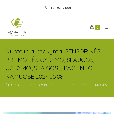
+37062194001
0
Nuotoliniai mokymai SENSORINĖS
PRIEMONĖS GYDYMO, SLAUGOS,
UGDYMO ĮSTAIGOSE, PACIENTO
NAMUOSE 2024.05.08
>
Mokymai
>
Nuotoliniai mokymai SENSORINĖS PRIEMONĖS GY