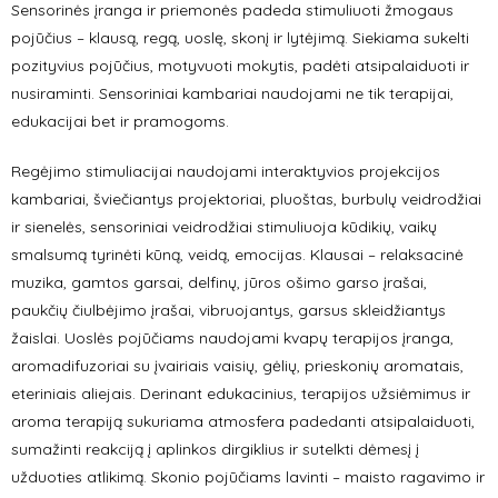
Sensorinės įranga ir priemonės padeda stimuliuoti žmogaus
pojūčius – klausą, regą, uoslę, skonį ir lytėjimą. Siekiama sukelti
pozityvius pojūčius, motyvuoti mokytis, padėti atsipalaiduoti ir
nusiraminti. Sensoriniai kambariai naudojami ne tik terapijai,
edukacijai bet ir pramogoms.
Regėjimo stimuliacijai naudojami interaktyvios projekcijos
kambariai, šviečiantys projektoriai, pluoštas, burbulų veidrodžiai
ir sienelės, sensoriniai veidrodžiai stimuliuoja kūdikių, vaikų
smalsumą tyrinėti kūną, veidą, emocijas. Klausai – relaksacinė
muzika, gamtos garsai, delfinų, jūros ošimo garso įrašai,
paukčių čiulbėjimo įrašai, vibruojantys, garsus skleidžiantys
žaislai. Uoslės pojūčiams naudojami kvapų terapijos įranga,
aromadifuzoriai su įvairiais vaisių, gėlių, prieskonių aromatais,
eteriniais aliejais. Derinant edukacinius, terapijos užsiėmimus ir
aroma terapiją sukuriama atmosfera padedanti atsipalaiduoti,
sumažinti reakciją į aplinkos dirgiklius ir sutelkti dėmesį į
užduoties atlikimą. Skonio pojūčiams lavinti – maisto ragavimo ir