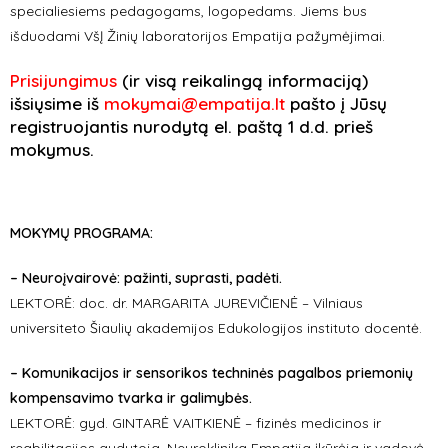
specialiesiems pedagogams, logopedams. Jiems bus
išduodami VšĮ Žinių laboratorijos Empatija pažymėjimai.
Prisijungimus
(ir visą reikalingą informaciją)
išsiųsime iš
mokymai@empatija.lt
pašto į Jūsų
registruojantis nurodytą el. paštą 1 d.d. prieš
mokymus.
MOKYMŲ PROGRAMA:
– Neuroįvairovė: pažinti, suprasti, padėti.
LEKTORĖ: doc. dr. MARGARITA JUREVIČIENĖ – Vilniaus
universiteto Šiaulių akademijos Edukologijos instituto docentė.
– Komunikacijos ir sensorikos techninės pagalbos priemonių
kompensavimo tvarka ir galimybės.
LEKTORĖ: gyd. GINTARĖ VAITKIENĖ – fizinės medicinos ir