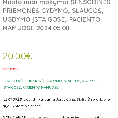
Nuotoliniai mokymai SENSORINĖS
PRIEMONĖS GYDYMO, SLAUGOS,
UGDYMO ĮSTAIGOSE, PACIENTO
NAMUOSE 2024.05.08
20.00
€
Neturime
SENSORINĖS PRIEMONĖS GYDYMO, SLAUGOS, UGDYMO
ĮSTAIGOSE,
PACIENTO NAMUOSE.
LEKTORĖS:
doc. dr. Margarita Jurevičienė, Sigita Šniurevičienė,
gyd. Gintarė Vaitkienė.
DATA/LAIKAS:
2024 m. gegužės 8 d. Pradžia – 10.00 val.