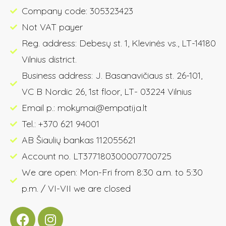
Company code: 305323423
Not VAT payer
Reg. address: Debesų st. 1, Klevinės vs., LT-14180
Vilnius district.
Business address: J. Basanavičiaus st. 26-101,
VC B Nordic 26, 1st floor, LT- 03224 Vilnius
Email p.: mokymai@empatija.lt
Tel.: +370 621 94001
AB Šiaulių bankas 112055621
Account no. LT377180300007700725
We are open: Mon-Fri from 8:30 a.m. to 5:30
p.m. / VI-VII we are closed