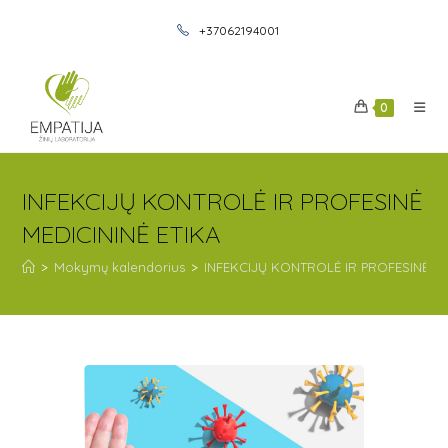
+37062194001
0
INFEKCIJŲ KONTROLĖ IR PROFESINĖ
MEDICININĖ ETIKA
>
Mokymų kalendorius
>
INFEKCIJŲ KONTROLĖ IR PROFESINĖ ME