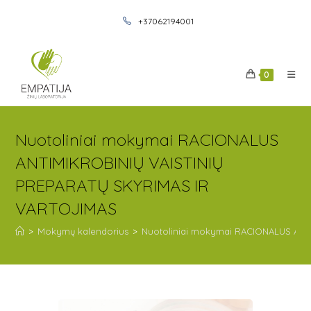
+37062194001
0
Nuotoliniai mokymai RACIONALUS
ANTIMIKROBINIŲ VAISTINIŲ
PREPARATŲ SKYRIMAS IR
VARTOJIMAS
>
Mokymų kalendorius
>
Nuotoliniai mokymai RACIONALUS ANT