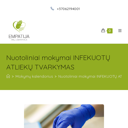
+37062194001
0
Nuotoliniai mokymai INFEKUOTŲ
ATLIEKŲ TVARKYMAS
>
Mokymų kalendorius
>
Nuotoliniai mokymai INFEKUOTŲ ATL