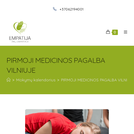
+37062194001
0
PIRMOJI MEDICINOS PAGALBA
VILNIUJE
>
Mokymų kalendorius
>
PIRMOJI MEDICINOS PAGALBA VILNIUJ