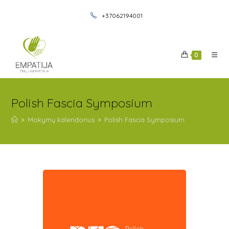
+37062194001
0
Polish Fascia Symposium
>
Mokymų kalendorius
>
Polish Fascia Symposium