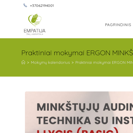
+37062194001
PAGRINDINIS
Praktiniai mokymai ERGON MIN
>
Mokymų kalendorius
>
Praktiniai mokymai ERGON M