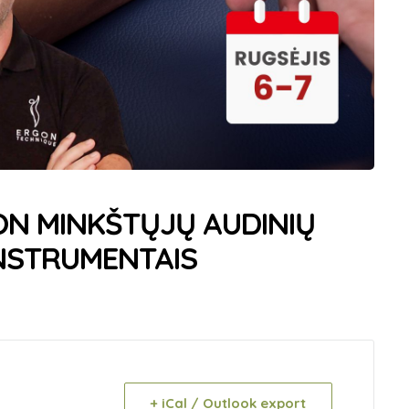
GON MINKŠTŲJŲ AUDINIŲ
NSTRUMENTAIS
+ iCal / Outlook export