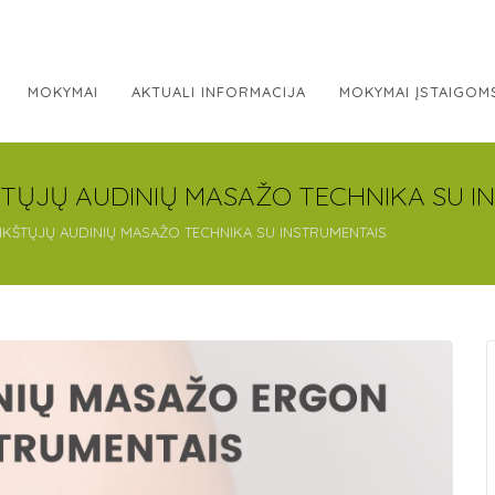
MOKYMAI
AKTUALI INFORMACIJA
MOKYMAI ĮSTAIGOM
KŠTŲJŲ AUDINIŲ MASAŽO TECHNIKA SU 
INKŠTŲJŲ AUDINIŲ MASAŽO TECHNIKA SU INSTRUMENTAIS