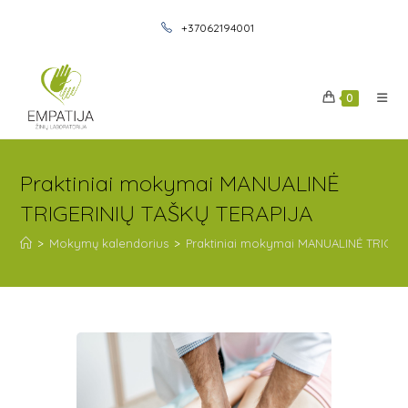
+37062194001
0
Praktiniai mokymai MANUALINĖ
TRIGERINIŲ TAŠKŲ TERAPIJA
>
Mokymų kalendorius
>
Praktiniai mokymai MANUALINĖ TRIGER