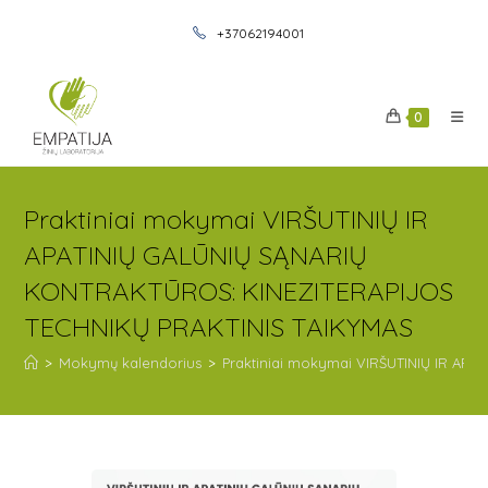
+37062194001
0
Praktiniai mokymai VIRŠUTINIŲ IR
APATINIŲ GALŪNIŲ SĄNARIŲ
KONTRAKTŪROS: KINEZITERAPIJOS
TECHNIKŲ PRAKTINIS TAIKYMAS
>
Mokymų kalendorius
>
Praktiniai mokymai VIRŠUTINIŲ IR AP