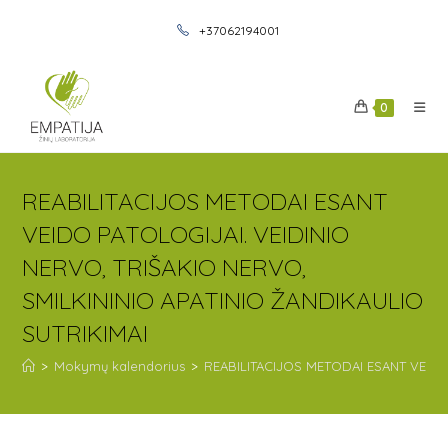
+37062194001
0
REABILITACIJOS METODAI ESANT
VEIDO PATOLOGIJAI. VEIDINIO
NERVO, TRIŠAKIO NERVO,
SMILKININIO APATINIO ŽANDIKAULIO
SUTRIKIMAI
>
Mokymų kalendorius
>
REABILITACIJOS METODAI ESANT VEIDO