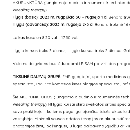
AKUPUNKTŪRA (jungiamojo audinio ir raumeninė technika da
Needling therapy
)
I lygis (basic): 2023 m. rugpjūčio 30 – rugsėjo 1 d.
Bendra tru
II lygis (advanced): 2023 m. rugsėjo 2-3 d.
Bendra trukmė 16 
Laikas kasdien 8.30 val – 17.30 val.
I lygio kursas truks 3 dienas, II lygio kursas truks 2 dienas. Galim
Visiems dalyviams bus išduodami LR SAM patvirtintos prog
TIKSLINĖ DALYVIŲ GRUPĖ:
FMR gydytojai, sporto medicinos gy
specialistai, PASP taikomosios kineziologijos specialistai, ref
Šie AKUPUNKTŪROS (jungiamojo audinio ir raumeninės techni
Needling therapy
) I-II lygio kursai skirti sveikatos srities spe
savo praktikoje ir kuriems pagal galiojančius teisės aktus lei
valstybėje. Minimali sausos adatos terapijos ar akupunktūros 
anatomijos žinių, pažengusiųjų lygio palpavimo įgūdžių ar klini