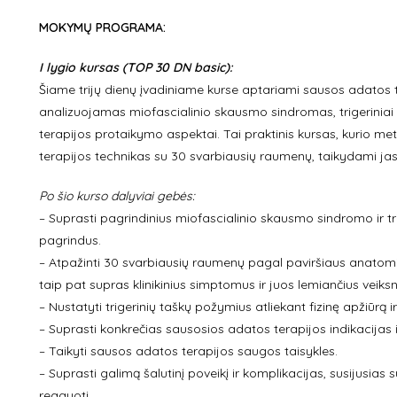
MOKYMŲ PROGRAMA:
I lygio kursas (TOP 30 DN basic):
Šiame trijų dienų įvadiniame kurse aptariami sausos adatos 
analizuojamas miofascialinio skausmo sindromas, trigeriniai t
terapijos protaikymo aspektai. Tai praktinis kursas, kurio me
terapijos technikas su 30 svarbiausių raumenų, taikydami jas 
Po šio kurso dalyviai gebės:
– Suprasti pagrindinius miofascialinio skausmo sindromo ir tr
pagrindus.
– Atpažinti 30 svarbiausių raumenų pagal paviršiaus anatomiją
taip pat supras klinikinius simptomus ir juos lemiančius veiksn
– Nustatyti trigerinių taškų požymius atliekant fizinę apžiūrą i
– Suprasti konkrečias sausosios adatos terapijos indikacijas i
– Taikyti sausos adatos terapijos saugos taisykles.
– Suprasti galimą šalutinį poveikį ir komplikacijas, susijusias
reaguoti.