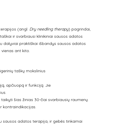
terapijos (angl.
Dry needling therapy
) pagrindai,
aškai ir svarbiausi klinikiniai sausos adatos
tu dalyviai praktiškai išbandys sausos adatos
vienas ant kito.
igerinių taškų mokslinius
, apčiuopą ir funkciją. Jie
ius.
r taikyti šias žinias 30-čiai svarbiausių raumenų.
r kontraindikacijas.
 su sausos adatos terapija, ir gebės tinkamai