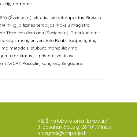
jekcijų adatomis.
(Šveicarija) lektorius kineziterapeutas. Brescia
014 m. įgijo fizinės terapijos mokslų magistro
tete Thim van der Laan (Šveicarija). Praktikuojantis
okslų ir menų universiteto Reabilitacijos tyrimų
inimo metodais, stuburo manipuliavimo
rimų rezultatus jis pristatė įvairiuose
015 m. WCPT Pasaulinį kongresą Singapūre.
VšĮ Žinių laboratorija „Empatija“
J. Basanavičiaus g. 26-101, Vilnius
mokymai@empatija.lt