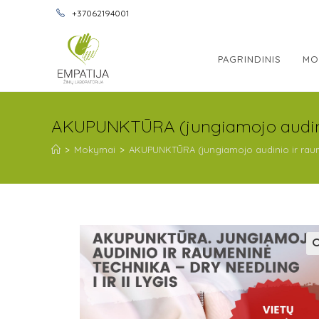
+37062194001
PAGRINDINIS
MO
AKUPUNKTŪRA (jungiamojo audini
>
Mokymai
>
AKUPUNKTŪRA (jungiamojo audinio ir rau