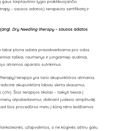
iną gaus tarptautinio lygio praktikuojančio
erapy
– sausos adatos) terapeuto sertifikatą ir
(angl.
Dry Needling therapy
– sausos adatos
metu labai plona adata prasiskverbiama pro odos
eriniai taškai, raumenys ir jungiamieji audiniai,
ojo atramos aparato sutrikimus.
therapy)
terapija yra tarsi akupunktūros atmaina,
radicinė akupunktūra labiau skirta skausmui,
i). Šios terapijos tikslas – taikyti tiesiai į
menų atpalaidavimui, didinant judesio amplitudę.
, kad šios procedūros metu į kūną nėra leidžiamos
ankstesnės, užapvalintos, o ne kūginės aštriu galu,