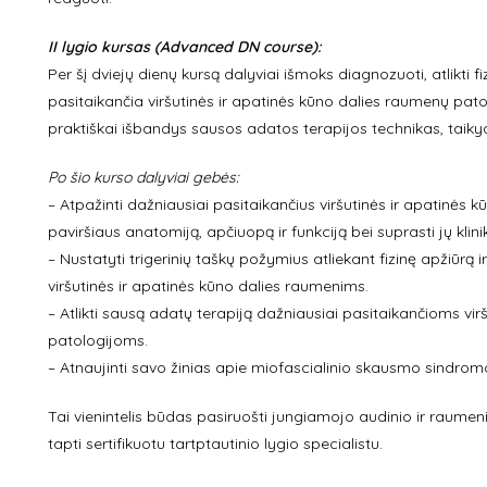
II lygio kursas (Advanced DN course):
Per šį dviejų dienų kursą dalyviai išmoks diagnozuoti, atlikti f
pasitaikančia viršutinės ir apatinės kūno dalies raumenų patol
praktiškai išbandys sausos adatos terapijos technikas, taikyd
Po šio kurso dalyviai gebės:
– Atpažinti dažniausiai pasitaikančius viršutinės ir apatinės 
paviršiaus anatomiją, apčiuopą ir funkciją bei suprasti jų klin
– Nustatyti trigerinių taškų požymius atliekant fizinę apžiūrą i
viršutinės ir apatinės kūno dalies raumenims.
– Atlikti sausą adatų terapiją dažniausiai pasitaikančioms vi
patologijoms.
– Atnaujinti savo žinias apie miofascialinio skausmo sindromo 
Tai vienintelis būdas pasiruošti jungiamojo audinio ir raumen
tapti sertifikuotu tartptautinio lygio specialistu.