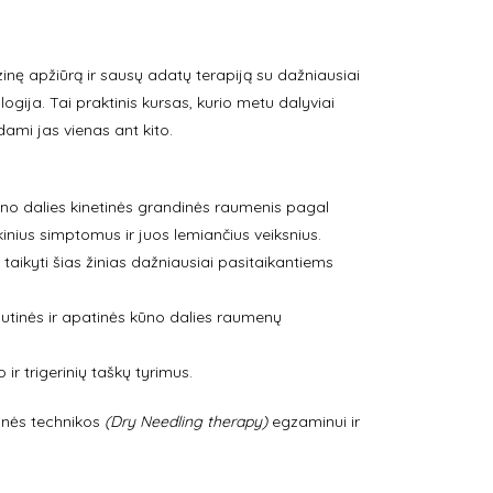
izinę apžiūrą ir sausų adatų terapiją su dažniausiai
ogija. Tai praktinis kursas, kurio metu dalyviai
ami jas vienas ant kito.
kūno dalies kinetinės grandinės raumenis pagal
ikinius simptomus ir juos lemiančius veiksnius.
r taikyti šias žinias dažniausiai pasitaikantiems
ršutinės ir apatinės kūno dalies raumenų
ir trigerinių taškų tyrimus.
inės technikos
(Dry Needling therapy)
egzaminui ir