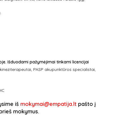
.
je. Išduodami pažymėjimai tinkami licencijai
ineziterapeutai, PASP akupunktūros specialistai,
DIC
iųsime iš
mokymai@empatija.lt
pašto į
. prieš mokymus.