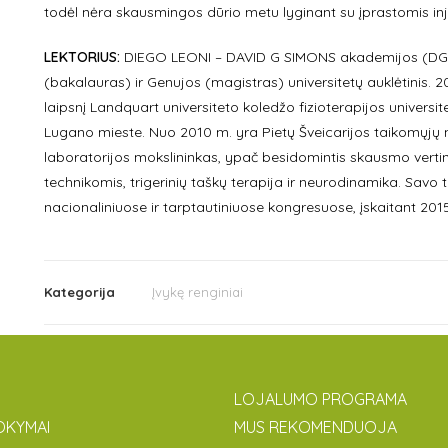
todėl nėra skausmingos dūrio metu lyginant su įprastomis in
LEKTORIUS:
DIEGO LEONI – DAVID G SIMONS akademijos (DGSA) 
(bakalauras) ir Genujos (magistras) universitetų auklėtinis. 2
laipsnį Landquart universiteto koledžo fizioterapijos universi
Lugano mieste. Nuo 2010 m. yra Pietų Šveicarijos taikomųjų m
laboratorijos mokslininkas, ypač besidomintis skausmo vert
technikomis, trigerinių taškų terapija ir neurodinamika. Savo ty
nacionaliniuose ir tarptautiniuose kongresuose, įskaitant 2
Kategorija
Įvykę renginiai
LOJALUMO PROGRAMA
OKYMAI
MUS REKOMENDUOJA