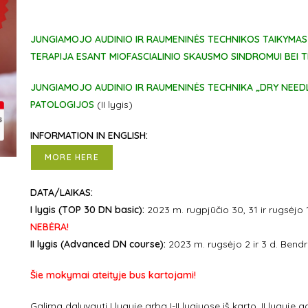
JUNGIAMOJO AUDINIO IR RAUMENINĖS TECHNIKOS TAIKYMAS
TERAPIJA ESANT MIOFASCIALINIO SKAUSMO SINDROMUI BEI 
JUNGIAMOJO AUDINIO IR RAUMENINĖS TECHNIKA
„
DRY NEED
PATOLOGIJOS
(II lygis)
INFORMATION IN ENGLISH:
MORE HERE
DATA/LAIKAS:
I lygis (TOP 30 DN basic):
2023 m. rugpjūčio 30, 31 ir rugsėjo 
NEBĖRA!
II lygis (Advanced DN course):
2023 m. rugsėjo 2 ir 3 d. Bendr
Šie mokymai ateityje bus kartojami!
Galima dalyvauti I lygyje arba I-II lygiuose iš karto. II lygyje gal