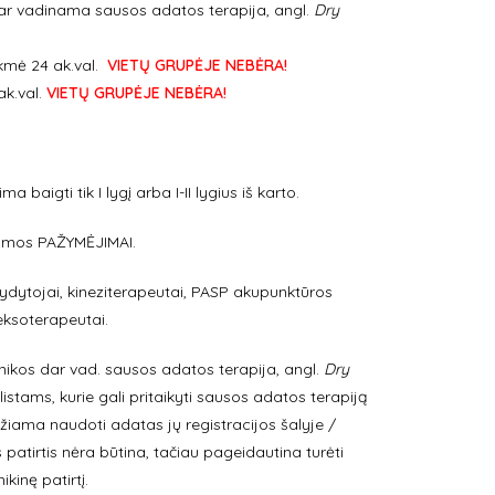
r vadinama sausos adatos terapija, angl.
Dry
kmė 24 ak.val.
VIETŲ GRUPĖJE NEBĖRA!
ak.val.
VIETŲ GRUPĖJE NEBĖRA!
a baigti tik I lygį arba I-II lygius iš karto.
ramos PAŽYMĖJIMAI.
dytojai, kineziterapeutai, PASP akupunktūros
leksoterapeutai.
kos dar vad. sausos adatos terapija, angl.
Dry
cialistams, kurie gali pritaikyti sausos adatos terapiją
džiama naudoti adatas jų registracijos šalyje /
patirtis nėra būtina, tačiau pageidautina turėti
kinę patirtį.