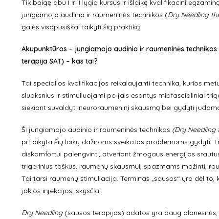
Tik baigę abu I ir II lygio kursus ir išlaikę kvalifikacinį egzam
jungiamojo audinio ir raumeninės technikos (
Dry Needling th
galės visapusiškai taikyti šią praktiką.
Akupunktūros – jungiamojo audinio ir raumeninės technikos 
terapija SAT) – kas tai?
Tai specialios kvalifikacijos reikalaujanti technika, kurios 
sluoksnius ir stimuliuojami po jais esantys miofascialiniai trig
siekiant suvaldyti neuroraumeninį skausmą bei gydyti judam
Ši jungiamojo audinio ir raumeninės technikos
(Dry Needling 
pritaikyta šių laikų dažnoms sveikatos problemoms gydyti. T
diskomfortui palengvinti, atveriant žmogaus energijos srautus (ch
trigerinius taškus, raumenų skausmui, spazmams mažinti, rau
Tai tarsi raumenų stimuliacija. Terminas „sausos“ yra dėl to
jokios injekcijos, skysčiai.
Dry Needling
(sausos terapijos) adatos yra daug plonesnės, l