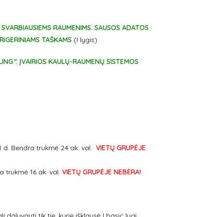
 SVARBIAUSIEMS RAUMENIMS. SAUSOS ADATOS
TRIGERINIAMS TAŠKAMS
(I lygis)
LING
“
. ĮVAIRIOS KAULŲ-RAUMENŲ SISTEMOS
1 d. Bendra trukmė 24 ak. val.
VIETŲ GRUPĖJE
a trukmė 16 ak. val.
VIETŲ GRUPĖJE NEBĖRA!
i dalyvauti tik tie, kurie išklausė I basic lygį.