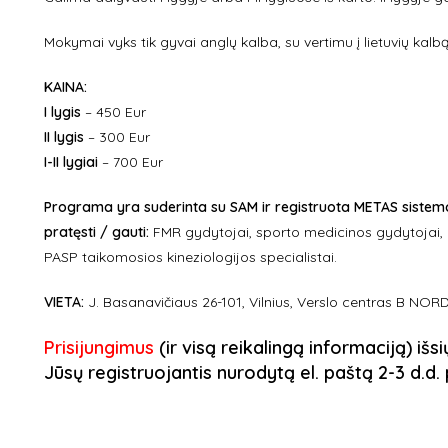
Mokymai vyks tik gyvai anglų kalba, su vertimu į lietuvių kalbą
KAINA:
I lygis
– 450 Eur
II lygis
– 300 Eur
I-II lygiai
– 700 Eur
Programa yra suderinta su SAM ir registruota METAS sistemo
pratęsti / gauti:
FMR gydytojai, sporto medicinos gydytojai, k
PASP taikomosios kineziologijos specialistai.
VIETA:
J. Basanavičiaus 26-101, Vilnius, Verslo centras B NOR
Prisijungimus
(ir visą reikalingą informaciją) išs
Jūsų registruojantis nurodytą el. paštą 2-3 d.d