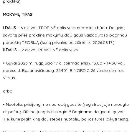
praktika)
MOKYMŲ TIPAS:
I DALIS
–
6 ak. val. TEORINĖ dalis vyks nuotoliniu būdu. Dalyviai,
savaitę prieš praktinę mokymų dalį, gaus vaizdo įrašo pagrindu
paruoštą TEORIJĄ (kurią privalės peržiūrėti iki 2026.08.17.).
II DALIS
–
2 ak.val. PRAKTINĖ dalis vyks:
•
Gyvai
2026 m. rugpjūčio 17 d. (pirmadienis), 13.00 – 14.30 val.,
adresu J. Basanavičiaus g. 26-101, B NORDIC 26 verslo centras,
Vilnius.
arba
•
Nuotoliu: prisijungimo nuorodą gausite (registracijoje nurodytu
el. paštu). Būtina jungtis tiesiogiai!!!
Raginame dalyvauti gyvai.
Tie, kurie praktikinę dalį stebės nuotoliu, po jos turės laikyti testą.