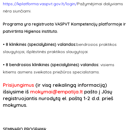
https://kplatforma.vaspvt.gov.lt/login/
Pažymėjimai dalyviams
nėra siunčiami.
Programa yra registruota VASPVT Kompetencijų platformoje ir
patvirtinta Higienos instituto.
• 8 klinikinės (specialybinės) valandos:
bendrosios praktikos
slaugytojai, išplėstinės praktikos slaugytojai.
• 8 bendrosios klinikinės (specialybinės) valandos:
visiems
kitiems asmens sveikatos priežiūros specialistams.
Prisijungimus
(ir visą reikalingą informaciją)
išsiųsime iš
mokymai@empatija.lt
pašto į Jūsų
registruojantis nurodytą el. paštą 1-2 d.d. prieš
mokymus.
SEMINARO PROGRAMA: