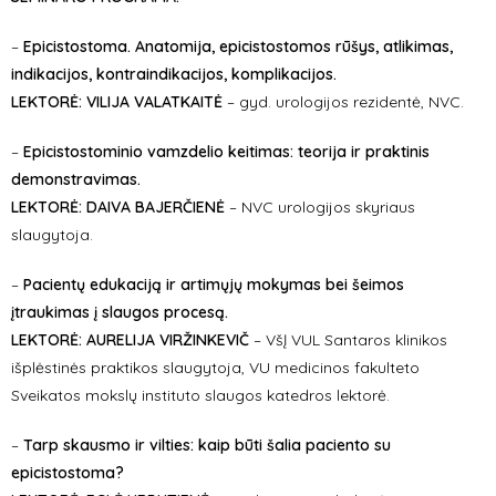
–
Epicistostoma. Anatomija, epicistostomos rūšys, atlikimas,
indikacijos, kontraindikacijos, komplikacijos.
LEKTORĖ:
VILIJA VALATKAITĖ
– gyd. urologijos rezidentė, NVC.
–
Epicistostominio vamzdelio keitimas: teorija ir praktinis
demonstravimas.
LEKTORĖ:
DAIVA BAJERČIENĖ
– NVC urologijos skyriaus
slaugytoja.
–
Pacientų edukaciją ir artimųjų mokymas bei šeimos
įtraukimas į slaugos procesą.
LEKTORĖ:
AURELIJA VIRŽINKEVIČ
– VšĮ VUL Santaros klinikos
išplėstinės praktikos slaugytoja, VU medicinos fakulteto
Sveikatos mokslų instituto slaugos katedros lektorė.
–
Tarp skausmo ir vilties: kaip būti šalia paciento su
epicistostoma?