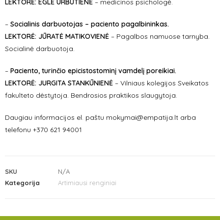
LEKTORĖ:
EGLĖ URBUTIENĖ
– medicinos psichologė.
–
Socialinis darbuotojas – paciento pagalbininkas.
LEKTORĖ:
JŪRATĖ MATIKOVIENĖ
– Pagalbos namuose tarnyba.
Socialinė darbuotoja.
–
Paciento, turinčio epicistostominį vamdelį poreikiai.
LEKTORĖ:
JURGITA STANKŪNIENĖ
– Vilniaus kolegijos Sveikatos
fakulteto dėstytoja. Bendrosios praktikos slaugytoja.
Daugiau informacijos el. paštu mokymai@empatija.lt arba
telefonu +370 621 94001
SKU
N/A
Kategorija
Artimiausi renginiai