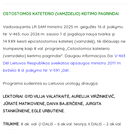
CISTOSTOMOS KATETERIO (VAMZDELIO) KEITIMO PAGRINDAI.
Vadovaujantis LR SAM ministro 2025 m. gegužės 16 d. įsakymu
Nr. V-463, nuo 2026 m. sausio 1 d. įsigalioja nauja tvarka: p.
14.9.89. keisti epicistostomos kateterį (vamzdelį), tik išklausęs ne
trumpesnę kaip 8 val. programą „Cistostomos kateterio
(vamzdelio) keitimo pagrindai“. Daugiau informacijos čia:
V-463
Dėl Lietuvos Respublikos sveikatos apsaugos ministro 2011 m.
birželio 8 d. įsakymo Nr. V-591 „Dėl…
Programa suderinta su Lietuvos urologų draugija.
LEKTORIAI:
GYD.VILIJA VALATKAITĖ, AURELIJA VIRŽINKEVIČ,
JŪRATĖ MATIKOVIENĖ, DAIVA BAJERČIENĖ, JURGITA
STANKŪNIENĖ, EGLĖ URBUTIENĖ.
TRUKMĖ:
8 ak. val. (I DALIS – 6 ak.val. teorija, II DALIS – 2 ak.val.