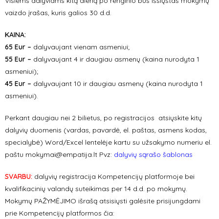
Visiems dalyviams kitą dieną po renginio bus išsiųstas mokymų
vaizdo įrašas, kuris galios 30 d.d.
KAINA:
65 Eur –
dalyvaujant vienam asmeniui;
55 Eur –
dalyvaujant 4 ir daugiau asmenų (kaina nurodyta 1
asmeniui);
45 Eur –
dalyvaujant 10 ir daugiau asmenų (kaina nurodyta 1
asmeniui).
Perkant daugiau nei 2 bilietus, po registracijos atsiųskite kitų
dalyvių duomenis (vardas, pavardė, el. paštas, asmens kodas,
specialybė) Word/Excel lentelėje kartu su užsakymo numeriu el.
paštu
mokymai@empatija.lt
Pvz:
dalyvių sąrašo šablonas
SVARBU:
dalyvių registracija Kompetencijų platformoje bei
kvalifikacinių valandų suteikimas per 14 d.d. po mokymų.
Mokymų PAŽYMĖJIMO išrašą atsisiųsti galėsite prisijungdami
prie Kompetencijų platformos čia: