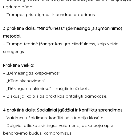
ugdymo būdai.
– Trumpas pristatymas ir bendras aptarimas.
3 praktinė dalis. ”Mindfulness” (dėmesingo įsisąmoninimo)
metodai.
– Trumpa teorinė įžanga: kas yra Mindfulness, kaip veikia
smegenys.
Praktinė veikla:
– „Dėmesingas kvėpavimas”
– „Kūno skenavimas”
– „Dėkingumo akimirka” – rašytinė užduotis.
– Diskusija: kaip šias praktikas pritaikyti pamokose.
4 praktinė dalis: Socialiniai įgūdžiai ir konfliktų sprendimas.
– Vaidmenų žaidimas: konfliktinė situacija klasėje.
– Dalyviai atlieka skirtingus vaidmenis, diskutuoja apie
bendravimo būdus, kompromisus.