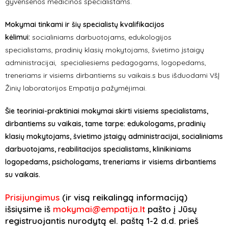
gyvensenos medicinos specialistams.
Mokymai tinkami ir šių specialistų kvalifikacijos
kėlimui:
socialiniams darbuotojams, edukologijos
specialistams, pradinių klasių mokytojams, švietimo įstaigų
administracijai, specialiesiems pedagogams, logopedams,
treneriams ir visiems dirbantiems su vaikais.s bus išduodami VšĮ
Žinių laboratorijos Empatija pažymėjimai.
Šie teoriniai-praktiniai mokymai skirti visiems specialistams,
dirbantiems su vaikais, tame tarpe: edukologams, pradinių
klasių mokytojams, švietimo įstaigų administracijai, socialiniams
darbuotojams, reabilitacijos specialistams, klinikiniams
logopedams, psichologams, treneriams ir visiems dirbantiems
su vaikais.
Prisijungimus
(ir visą reikalingą informaciją)
išsiųsime iš
mokymai@empatija.lt
pašto į Jūsų
registruojantis nurodytą el. paštą 1-2 d.d. prieš