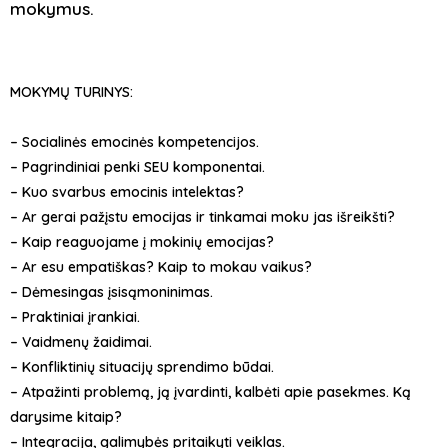
mokymus.
MOKYMŲ TURINYS:
– Socialinės emocinės kompetencijos.
– Pagrindiniai penki SEU komponentai.
– Kuo svarbus emocinis intelektas?
– Ar gerai pažįstu emocijas ir tinkamai moku jas išreikšti?
– Kaip reaguojame į mokinių emocijas?
– Ar esu empatiškas? Kaip to mokau vaikus?
– Dėmesingas įsisąmoninimas.
– Praktiniai įrankiai.
– Vaidmenų žaidimai.
– Konfliktinių situacijų sprendimo būdai.
– Atpažinti problemą, ją įvardinti, kalbėti apie pasekmes. Ką
darysime kitaip?
– Integracija, galimybės pritaikyti veiklas.