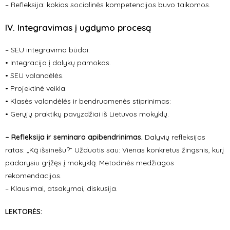
– Refleksija: kokios socialinės kompetencijos buvo taikomos.
IV. Integravimas į ugdymo procesą
– SEU integravimo būdai:
• Integracija į dalykų pamokas.
• SEU valandėlės.
• Projektinė veikla.
• Klasės valandėlės ir bendruomenės stiprinimas:
• Gerųjų praktikų pavyzdžiai iš Lietuvos mokyklų.
– Refleksija ir seminaro apibendrinimas.
Dalyvių refleksijos
ratas: „Ką išsinešu?” Užduotis sau: Vienas konkretus žingsnis, kurį
padarysiu grįžęs į mokyklą. Metodinės medžiagos
rekomendacijos.
– Klausimai, atsakymai, diskusija.
LEKTORĖS: