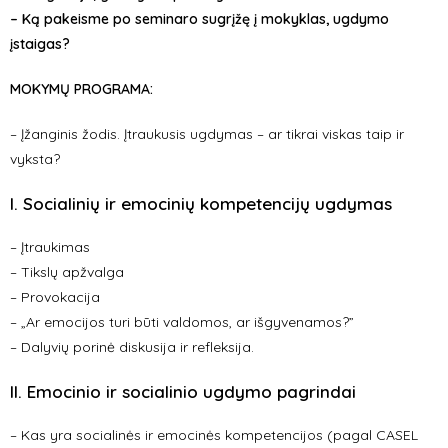
– Ką pakeisme po seminaro sugrįžę į mokyklas, ugdymo
įstaigas?
MOKYMŲ PROGRAMA:
– Įžanginis žodis. Įtraukusis ugdymas – ar tikrai viskas taip ir
vyksta?
I. Socialinių ir emocinių kompetencijų ugdymas
– Įtraukimas
– Tikslų apžvalga
– Provokacija
– „Ar emocijos turi būti valdomos, ar išgyvenamos?”
– Dalyvių porinė diskusija ir refleksija.
II. Emocinio ir socialinio ugdymo pagrindai
– Kas yra socialinės ir emocinės kompetencijos (pagal CASEL