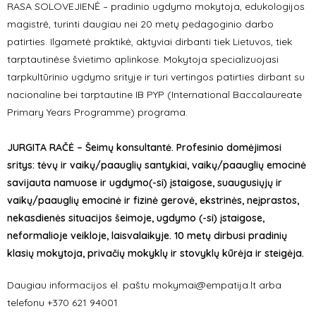
RASA SOLOVEJIENĖ – pradinio ugdymo mokytoja, edukologijos
magistrė, turinti daugiau nei 20 metų pedagoginio darbo
patirties. Ilgametė praktikė, aktyviai dirbanti tiek Lietuvos, tiek
tarptautinėse švietimo aplinkose. Mokytoja specializuojasi
tarpkultūrinio ugdymo srityje ir turi vertingos patirties dirbant su
nacionaline bei tarptautine IB PYP (International Baccalaureate
Primary Years Programme) programa.
JURGITA RAČĖ – Šeimų konsultantė. Profesinio domėjimosi
sritys: tėvų ir vaikų/paauglių santykiai, vaikų/paauglių emocinė
savijauta namuose ir ugdymo(-si) įstaigose, suaugusiųjų ir
vaikų/paauglių emocinė ir fizinė gerovė, ekstrinės, neįprastos,
nekasdienės situacijos šeimoje, ugdymo (-si) įstaigose,
neformalioje veikloje, laisvalaikyje. 10 metų dirbusi pradinių
klasių mokytoja, privačių mokyklų ir stovyklų kūrėja ir steigėja.
Daugiau informacijos el. paštu mokymai@empatija.lt arba
telefonu +370 621 94001