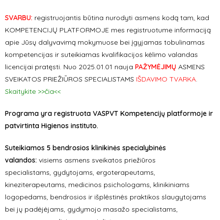
SVARBU:
registruojantis būtina nurodyti asmens kodą tam, kad
KOMPETENCIJŲ PLATFORMOJE mes registruotume informaciją
apie Jūsų dalyvavimą mokymuose bei įgyjamas tobulinamas
kompetencijas ir suteikiamas kvalifikacijos kėlimo valandas
licencijai pratęsti. Nuo 2025.01.01 nauja
PAŽYMĖJIMŲ
ASMENS
SVEIKATOS PRIEŽIŪROS SPECIALISTAMS
IŠDAVIMO TVARKA
.
Skaitykite >>čia<<
Programa yra registruota VASPVT Kompetencijų platformoje ir
patvirtinta Higienos instituto.
Suteikiamos 5 bendrosios klinikinės specialybinės
valandos:
visiems asmens sveikatos priežiūros
specialistams,
gydytojams, ergoterapeutams,
kineziterapeutams, medicinos psichologams, klinikiniams
logopedams, bendrosios ir išplėstinės praktikos slaugytojams
bei jų padėjėjams, gydymojo masažo specialistams,