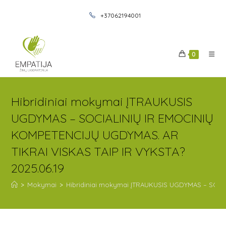
+37062194001
0
Hibridiniai mokymai ĮTRAUKUSIS
UGDYMAS – SOCIALINIŲ IR EMOCINIŲ
KOMPETENCIJŲ UGDYMAS. AR
TIKRAI VISKAS TAIP IR VYKSTA?
2025.06.19
>
Mokymai
>
Hibridiniai mokymai ĮTRAUKUSIS UGDYMAS – SOCIA