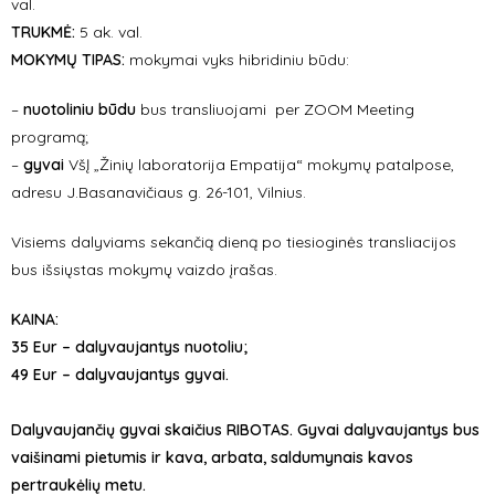
val.
TRUKMĖ:
5 ak. val.
MOKYMŲ TIPAS:
mokymai vyks hibridiniu būdu:
–
nuotoliniu būdu
bus transliuojami per ZOOM Meeting
programą;
–
gyvai
VšĮ „Žinių laboratorija Empatija“ mokymų patalpose,
adresu J.Basanavičiaus g. 26-101, Vilnius.
Visiems dalyviams sekančią dieną po tiesioginės transliacijos
bus išsiųstas mokymų vaizdo įrašas.
KAINA:
35 Eur – dalyvaujantys nuotoliu;
49 Eur – dalyvaujantys gyvai.
Dalyvaujančių gyvai skaičius RIBOTAS. Gyvai dalyvaujantys bus
vaišinami pietumis ir kava, arbata, saldumynais kavos
pertraukėlių metu.