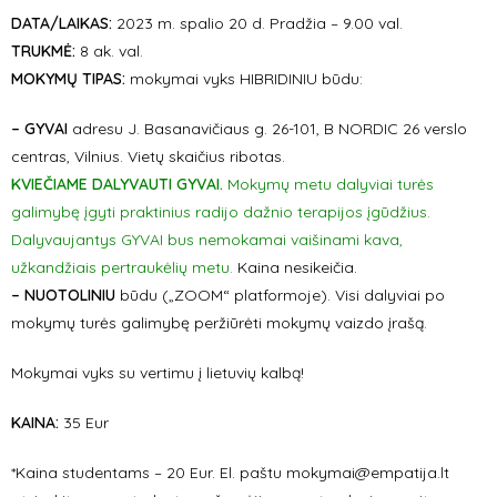
DATA/LAIKAS:
2023 m. spalio 20 d. Pradžia – 9.00 val.
TRUKMĖ:
8 ak. val.
MOKYMŲ TIPAS:
mokymai vyks HIBRIDINIU būdu:
– GYVAI
adresu J. Basanavičiaus g. 26-101, B NORDIC 26 verslo
centras, Vilnius. Vietų skaičius ribotas.
KVIEČIAME DALYVAUTI GYVAI.
Mokymų metu dalyviai turės
galimybę įgyti praktinius radijo dažnio terapijos įgūdžius.
Dalyvaujantys GYVAI bus nemokamai vaišinami kava,
užkandžiais pertraukėlių metu.
Kaina nesikeičia.
– NUOTOLINIU
būdu („ZOOM“ platformoje).
Visi dalyviai po
mokymų turės galimybę peržiūrėti mokymų vaizdo įrašą.
Mokymai vyks su vertimu į lietuvių kalbą!
KAINA:
35 Eur
*Kaina studentams – 20 Eur. El. paštu mokymai@empatija.lt