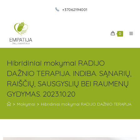
+37062194001
0
Hibridiniai mokymai RADIJO
DAŽNIO TERAPIJA. INDIBA. SĄNARIŲ,
RAIŠČIŲ, SAUSGYSLIŲ BEI RAUMENŲ
GYDYMAS. 2023.10.20
>
Mokymai
>
Hibridiniai mokymai RADIJO DAŽNIO TERAPIJA. IN