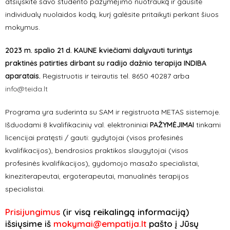
atsiųskite savo studento pažymėjimo nuotrauką ir gausite
individualų nuolaidos kodą, kurį galėsite pritaikyti perkant šiuos
mokymus.
2023 m. spalio 21 d. KAUNE kviečiami dalyvauti turintys
praktinės patirties dirbant su radijo dažnio terapija INDIBA
aparatais.
Registruotis ir teirautis tel. 8650 40287 arba
info@teida.lt
Programa yra suderinta su SAM ir registruota METAS sistemoje.
Išduodami 8 kvalifikacinių val. elektroniniai
PAŽYMĖJIMAI
tinkami
licencijai pratęsti / gauti: gydytojai (visos profesinės
kvalifikacijos), bendrosios praktikos slaugytojai (visos
profesinės kvalifikacijos), gydomojo masažo specialistai,
kineziterapeutai, ergoterapeutai, manualinės terapijos
specialistai.
Prisijungimus
(ir visą reikalingą informaciją)
išsiųsime iš
mokymai@empatija.lt
pašto į Jūsų