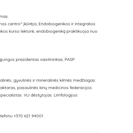
ymas.
os centro“ įkūrėja, Endobiogenikos ir integralios
ikos kurso lektorė, endobiogeniką praktikuoja nuo
sąjungos prezidentas vaistininkas, PASP
galinės, gyvulinės ir mineralinės kilmės medžiagas.
ktaras, pasaulinės kinų medicinos federacijos
ecialistas. VU dėstytojas. Limfologijos
lefonu +370 621 94001