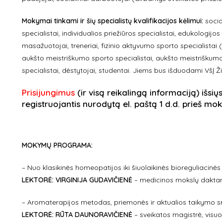
Mokymai tinkami ir šių specialistų kvalifikacijos kėlimui:
socia
specialistai, individualios priežiūros specialistai, edukologijo
masažuotojai, treneriai, fizinio aktyvumo sporto specialistai (a
aukšto meistriškumo sporto specialistai, aukšto meistriškumo s
specialistai, dėstytojai, studentai. Jiems bus išduodami VšĮ 
Prisijungimus
(ir visą reikalingą informaciją) išsių
registruojantis nurodytą el. paštą 1 d.d. prieš mo
MOKYMŲ PROGRAMA:
– Nuo klasikinės homeopatijos iki šiuolaikinės bioreguliacinė
LEKTORĖ: VIRGINIJA GUDAVIČIENĖ
– medicinos mokslų daktar
– Aromaterapijos metodas, priemonės ir aktualios taikymo sri
LEKTORĖ: RŪTA DAUNORAVIČIENĖ
– sveikatos magistrė, visu