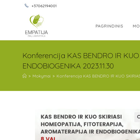
+37062194001
PAGRINDINIS
MO
Konferencija KAS BENDRO IR KUO
ENDOBIOGENIKA 2023.11.30
>
Mokymai
>
Konferencija KAS BENDRO IR KUO SKIRIAS