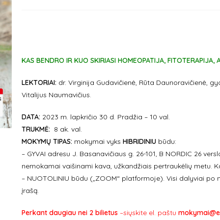
KAS BENDRO IR KUO SKIRIASI HOMEOPATIJA, FITOTERAPIJA,
LEKTORIAI:
dr. Virginija Gudavičienė, Rūta Daunoravičienė, gyd
Vitalijus Naumavičius.
DATA:
2023 m. lapkričio 30 d. Pradžia – 10 val.
TRUKMĖ:
8 ak. val.
MOKYMŲ TIPAS:
mokymai vyks
HIBRIDINIU
būdu:
– GYVAI adresu J. Basanavičiaus g. 26-101, B NORDIC 26 versl
nemokamai vaišinami kava, užkandžiais pertraukėlių metu. Ka
– NUOTOLINIU būdu („ZOOM“ platformoje). Visi dalyviai po
įrašą.
Perkant daugiau nei 2 bilietus
–siųskite el. paštu
mokymai@em