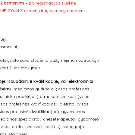
i 2 asmenims
– po registracijos siųskite
ME GYVAI X asmenų ir tų asmenų duomenis.
ui);
asmeniui).
atsiųskite savo studento pažymėjimo nuotrauką ir
perkant šiuos mokymus.
. Išduodami 8 kvalifikacinių val. elektroniniai
lybėms:
medicinos gydytojai (visos profesinės
 vaistininko padėjėjai (farmakotechnikas) (visos
sos profesinės kvalifikacijos), dietistai (visos
visos profesinės kvalifikacijos), gyvensenos
edicinos specialistai, kinezeterapeutai, gydomojo
isos profesinės kvalifikacijos), slaugytojo
ros įstaigose).