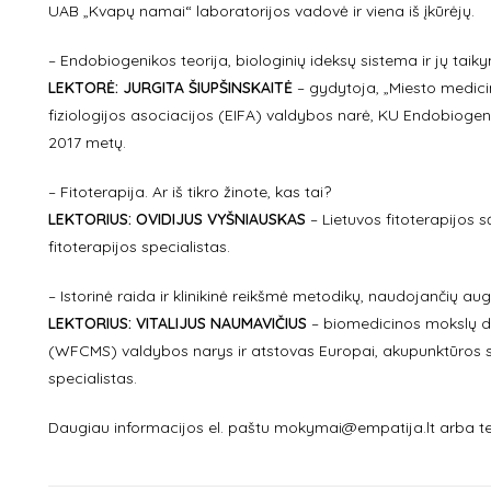
UAB „Kvapų namai“ laboratorijos vadovė ir viena iš įkūrėjų.
– Endobiogenikos teorija, biologinių ideksų sistema ir jų taik
LEKTORĖ: JURGITA ŠIUPŠINSKAITĖ
– gydytoja, „Miesto medicin
fiziologijos asociacijos (EIFA) valdybos narė, KU Endobiogen
2017 metų.
– Fitoterapija. Ar iš tikro žinote, kas tai?
LEKTORIUS: OVIDIJUS VYŠNIAUSKAS
– Lietuvos fitoterapijos 
fitoterapijos specialistas.
– Istorinė raida ir klinikinė reikšmė metodikų, naudojančių au
LEKTORIUS:
VITALIJUS NAUMAVIČIUS
– biomedicinos mokslų da
(WFCMS) valdybos narys ir atstovas Europai, akupunktūros sp
specialistas.
Daugiau informacijos el. paštu mokymai@empatija.lt arba te