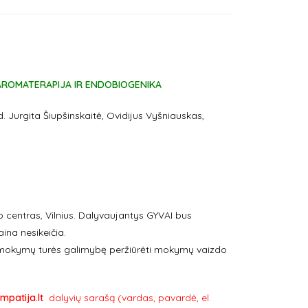
 AROMATERAPIJA IR ENDOBIOGENIKA
. Jurgita Šiupšinskaitė, Ovidijus Vyšniauskas,
o centras, Vilnius. Dalyvaujantys GYVAI bus
ina nesikeičia.
 mokymų turės galimybę peržiūrėti mokymų vaizdo
patija.lt
dalyvių sarašą (vardas, pavardė, el.