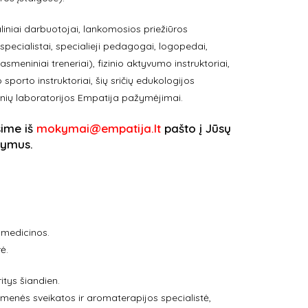
liniai darbuotojai, lankomosios priežiūros
s specialistai, specialieji pedagogai, logopedai,
smeniniai treneriai), fizinio aktyvumo instruktoriai,
porto instruktoriai, šių sričių edukologijos
Žinių laboratorijos Empatija pažymėjimai.
sime iš
mokymai@empatija.lt
pašto į Jūsų
kymus.
s medicinos.
ė.
tys šiandien.
omenės sveikatos ir aromaterapijos specialistė,