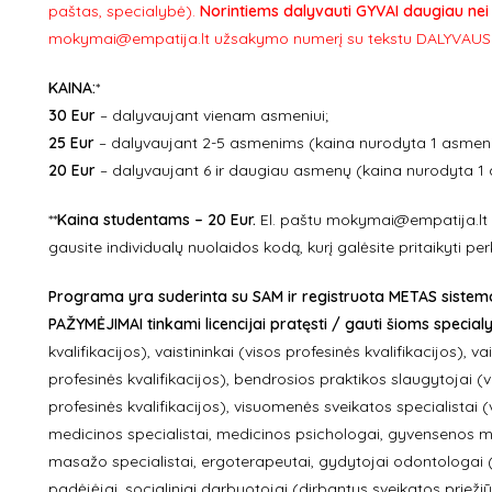
paštas, specialybė).
Norintiems dalyvauti GYVAI daugiau ne
mokymai@empatija.lt užsakymo numerį su tekstu DALYVAUSI
KAINA:
*
30 Eur
– dalyvaujant vienam asmeniui;
25 Eur
– dalyvaujant 2-5 asmenims (kaina nurodyta 1 asmeni
20 Eur
– dalyvaujant 6 ir daugiau asmenų (kaina nurodyta 1 
**
Kaina studentams – 20 Eur.
El. paštu mokymai@empatija.lt 
gausite individualų nuolaidos kodą, kurį galėsite pritaikyti 
Programa yra suderinta su SAM ir registruota METAS sistemoje
PAŽYMĖJIMAI tinkami licencijai pratęsti / gauti šioms specia
kvalifikacijos), vaistininkai (visos profesinės kvalifikacijos),
profesinės kvalifikacijos), bendrosios praktikos slaugytojai (vi
profesinės kvalifikacijos), visuomenės sveikatos specialistai (
medicinos specialistai, medicinos psichologai, gyvensenos m
masažo specialistai, ergoterapeutai, gydytojai odontologai (v
padėjėjai, socialiniai darbuotojai (dirbantys sveikatos priežiū