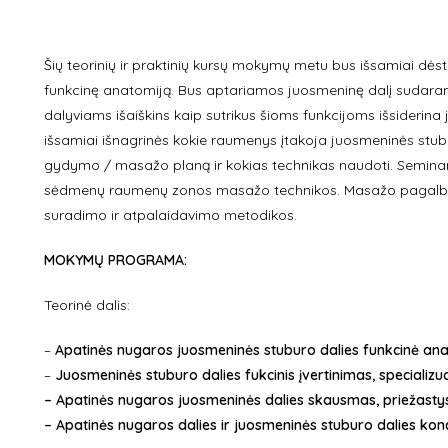
Šių teorinių ir praktinių kursų mokymų metu bus išsamiai dė
funkcinę anatomiją. Bus aptariamos juosmeninę dalį sudaranč
dalyviams išaiškins kaip sutrikus šioms funkcijoms išsiderin
išsamiai išnagrinės kokie raumenys įtakoja juosmeninės stubur
gydymo / masažo planą ir kokias technikas naudoti. Semin
sėdmenų raumenų zonos masažo technikos. Masažo pagalba
suradimo ir atpalaidavimo metodikos.
MOKYMŲ PROGRAMA:
Teorinė dalis:
–
Apatinės nugaros juosmeninės stuburo dalies funkcinė ana
–
Juosmeninės stuburo dalies fukcinis įvertinimas, specializuot
– Apatinės nugaros juosmeninės dalies skausmas, priežastys 
– Apatinės nugaros dalies ir juosmeninės stuburo dalies ko