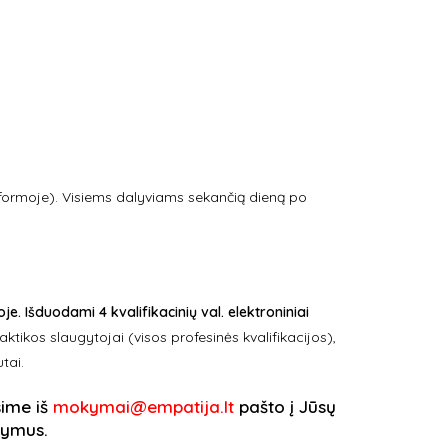
ormoje). Visiems dalyviams sekančią dieną po
. Išduodami 4 kvalifikacinių val. elektroniniai
ktikos slaugytojai (visos profesinės kvalifikacijos),
tai.
sime iš
mokymai@empatija.lt
pašto į Jūsų
kymus.