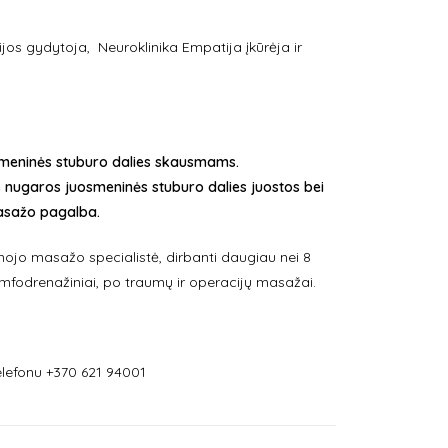
cijos gydytoja, Neuroklinika Empatija įkūrėja ir
meninės stuburo dalies skausmams.
 nugaros juosmeninės stuburo dalies juostos bei
asažo pagalba.
ojo masažo specialistė, dirbanti daugiau nei 8
limfodrenažiniai, po traumų ir operacijų masažai.
lefonu +370 621 94001