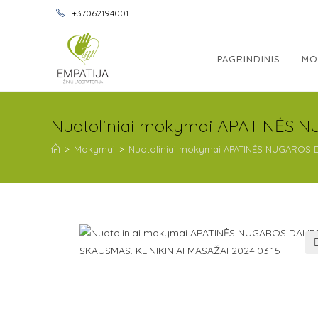
+37062194001
PAGRINDINIS
MO
Nuotoliniai mokymai APATINĖS NU
>
Mokymai
>
Nuotoliniai mokymai APATINĖS NUGAROS DA