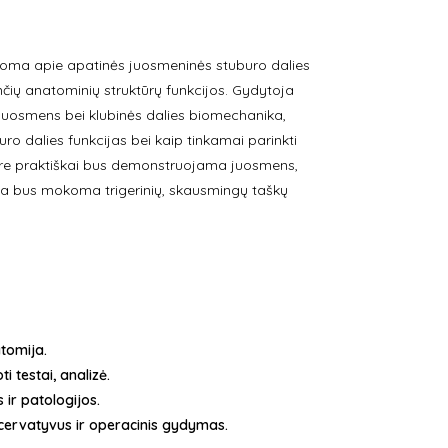
stoma apie apatinės juosmeninės stuburo dalies
ių anatominių struktūrų funkcijos. Gydytoja
a juosmens bei klubinės dalies biomechanika,
o dalies funkcijas bei kaip tinkamai parinkti
are praktiškai bus demonstruojama juosmens,
 bus mokoma trigerinių, skausmingų taškų
tomija.
i testai, analizė.
ir patologijos.
ncervatyvus ir operacinis gydymas.