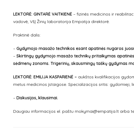
LEKTORĖ: GINTARĖ VAITKIENĖ
– fizinės medicinos ir reabilita
vadovė, VšĮ Žinių laboratorija Empatija direktorė.
Praktinė dalis:
–
Gydymojo masažo technikos esant apatinės nugaros juos
–
Skirtingų gydymojo masažo technikų pritaikymas apatinės
sėdmenų zonoms. Trigerinių, skausmingų taškų gydymas m
LEKTORĖ: EMILIJA KASPARIENĖ –
aukštos kvalifikacijos gydom
metus medicinos įstaigose. Specializacijos sritis: gydomieji, 
–
Diskusijos, klausimai.
Daugiau informacijos el. paštu mokymai@empatija.lt arba te