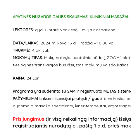
APATINĖS NUGAROS DALIES SKAUSMAS. KLINIKINIAI MASAŽAI.
LEKTORĖS:
gyd. Gintarė Vaitkienė, Emilija Kasparienė.
DATA/LAIKAS:
2024 m. kovo 15 d. Pradžia – 10.00 val.
TRUKMĖ:
4 ak. val.
MOKYMŲ TIPAS:
Mokymai vyks nuotoliniu būdu („ZOOM“ platf
tiesioginės transliacijos bus išsiųstas mokymų vaizdo įrašas.
KAINA:
24 Eur
Programa yra suderinta su SAM ir registruota METAS sistemoje
PAŽYMĖJIMAI tinkami licencijai pratęsti / gauti:
bendrosios pra
gydomojo masažo specialistai, kineziterapeutai, ergoterapeu
Prisijungimus
(ir visą reikalingą informaciją) išsių
registruojantis nurodytą el. paštą 1 d.d. prieš mo