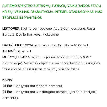
AUTIZMO SPEKTRO SUTRIKIMŲ TURINČIŲ VAIKŲ RAIDOS ETAPŲ
KRIZIŲ ĮVEIKIMAS. REABILITACIJA, INTEGRUOTAS UGDYMAS. NUO
TEORIJOS IKI PRAKTIKOS
LEKTORĖS:
Evelina Lamsodienė, Austė Černiauskienė, Rasa
Barčytė, Dovilė Bartkutė–Mickuvienė.
DATA/LAIKAS:
2024 m. vasario 8 d. Pradžia – 10.00 val.
TRUKMĖ:
6 ak. val.
MOKYMŲ TIPAS:
Mokymai vyks nuotoliniu būdu („ZOOM“
platformoje). Visiems dalyviams sekančią dieną po tiesioginės
transliacijos bus išsiųstas mokymų vaizdo įrašas.
KAINA:
28 Eur –
dalyvaujant vienam asmeniui;
24 Eur –
dalyvaujant 3 ir daugiau asmenų (kaina nurodyta 1
asmeniui).