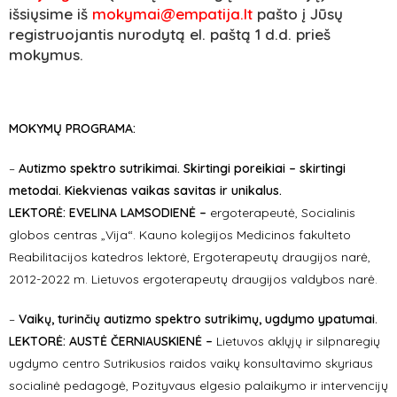
išsiųsime iš
mokymai@empatija.lt
pašto į Jūsų
registruojantis nurodytą el. paštą 1 d.d. prieš
mokymus.
MOKYMŲ PROGRAMA:
–
Autizmo spektro sutrikimai. Skirtingi poreikiai – skirtingi
metodai. Kiekvienas vaikas savitas ir unikalus.
LEKTORĖ: EVELINA LAMSODIENĖ –
ergoterapeutė, Socialinis
globos centras „Vija“. Kauno kolegijos Medicinos fakulteto
Reabilitacijos katedros lektorė, Ergoterapeutų draugijos narė,
2012-2022 m. Lietuvos ergoterapeutų draugijos valdybos narė.
–
Vaikų, turinčių autizmo spektro sutrikimų, ugdymo ypatumai
.
LEKTORĖ: AUSTĖ ČERNIAUSKIENĖ
–
Lietuvos aklųjų ir silpnaregių
ugdymo centro Sutrikusios raidos vaikų konsultavimo skyriaus
socialinė pedagogė, Pozityvaus elgesio palaikymo ir intervencijų