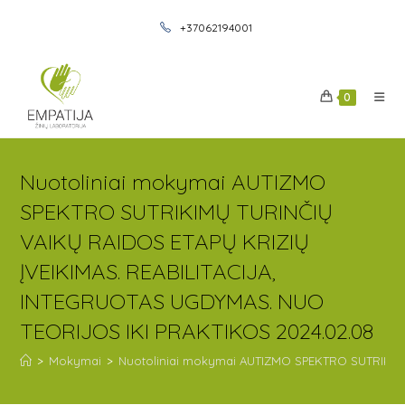
+37062194001
0
Nuotoliniai mokymai AUTIZMO
SPEKTRO SUTRIKIMŲ TURINČIŲ
VAIKŲ RAIDOS ETAPŲ KRIZIŲ
ĮVEIKIMAS. REABILITACIJA,
INTEGRUOTAS UGDYMAS. NUO
TEORIJOS IKI PRAKTIKOS 2024.02.08
>
Mokymai
>
Nuotoliniai mokymai AUTIZMO SPEKTRO SUTRIKIMŲ