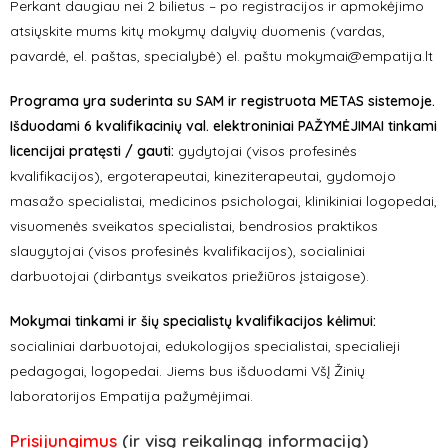
Perkant daugiau nei 2 bilietus – po registracijos ir apmokėjimo
atsiųskite mums kitų mokymų dalyvių duomenis (vardas,
pavardė, el. paštas, specialybė) el. paštu mokymai@empatija.lt
Programa yra suderinta su SAM ir registruota METAS sistemoje.
Išduodami 6 kvalifikacinių val. elektroniniai PAŽYMĖJIMAI tinkami
licencijai pratęsti / gauti:
gydytojai (visos profesinės
kvalifikacijos), ergoterapeutai, kineziterapeutai, gydomojo
masažo specialistai, medicinos psichologai, klinikiniai logopedai,
visuomenės sveikatos specialistai, bendrosios praktikos
slaugytojai (visos profesinės kvalifikacijos), socialiniai
darbuotojai (dirbantys sveikatos priežiūros įstaigose).
Mokymai tinkami ir šių specialistų kvalifikacijos kėlimui:
socialiniai darbuotojai, edukologijos specialistai, specialieji
pedagogai, logopedai. Jiems bus išduodami VšĮ Žinių
laboratorijos Empatija pažymėjimai.
Prisijungimus
(ir visą reikalingą informaciją)