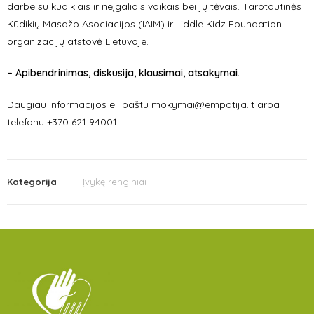
darbe su kūdikiais ir neįgaliais vaikais bei jų tėvais. Tarptautinės
Kūdikių Masažo Asociacijos (IAIM) ir Liddle Kidz Foundation
organizacijų atstovė Lietuvoje.
– Apibendrinimas, diskusija, klausimai, atsakymai.
Daugiau informacijos el. paštu mokymai@empatija.lt arba
telefonu +370 621 94001
Kategorija
Įvykę renginiai