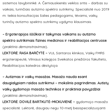
sistemos lavybininkė. A. Černiauskienės veiklos sritis – darbas su
vaikais, turinčiais autizmo spektro sutrikimų. Specialistė nuo 2019
m. teikia konsultacijas šalies pedagogams, tėvams, vaikų,
turinčių autizmo spektro sutrikimų ugdymo klausimais.
– Ergoterapijos iššūkiai ir taikymas vaikams su autizmo
spektro sutrikimais fizinės medicinos ir reabilitacijos centruose
(
praktinis demonstravimas
)
.
LEKTORĖ: RASA BARČYTĖ –
VUL Santaros klinikos, Vaikų FMRS
ergoterapeutė, Vilniaus kolegijos Sveikatos priežiūros fakulteto,
Reabilitacijos katedros dėstytoja.
– Autizmas ir vaikų masažas. Masažo nauda esant
daugialypiam raidos sutrikimui – mokslinis pagrindimas. Autistų
vaikų gydomojo masažo technikos ir praktiniai pavyzdžiai
(
praktinis demonstravimas
)
.
LEKTORĖ: DOVILĖ BARTKUTĖ–MICKUVIENĖ –
gydomojo masažo
specialistė. Lektorė, daugiau negu 10-metį besispecializuojanti