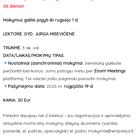
06 dienos!
Mokymus galite įsigyti iki rugsėjo 1 d.
LEKTORĖ: GYD. JURGA MISEVIČIENĖ.
TRUKMĖ:
3 ak. val.
DATA/LAIKAS/MOKYMŲ TIPAS:
Nuotoliniai (asinchroniniai) mokymai.
Seminarą galėsite
peržiūrėti bet kuriuo Jums patogiu metu per
Zoom Meetings
platformą. Tai vaizdo įrašu pagrindu paruošti mokymai.
Pažymėjimo data:
2025 m.
rugpjūčio 19 d.
KAINA: 20 Eur
Perkant daugiau nei 2 bilietus – po registracijos ir apmokėjimo
atsiųskite mums kitų mokymų dalyvių duomenis (vardas,
pavardė, el. paštas, specialybė) el. paštu mokymai@empatija.lt