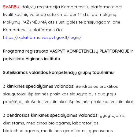
SVARBU:
dalyvių registracija Kompetencijų platformoje bei
kvalifikacinių valandų suteikimas per 14 d.d. po mokymų.
Mokymų PAŽYMĖJIMĄ atsisiųsti galėsite prisijungdami prie
Kompetencijų platformos čia:
https://kplatforma.vaspvt.gov.lt/login/
Programa registruota VASPVT KOMPETENCIJŲ PLATFORMOJE ir
patvirtinta Higienos instituto.
Suteikiamos valandos kompetencijų grupių tobulinimui:
3 klinikinės specialybinės valandos:
Bendrosios praktikos
slaugytojai, išplėstinės praktikos slaugytojai, slaugytojų
padėjėjai, akušeriai, vaistininkai, išplėstinės praktikos vaistininkai.
3 bendrosios klinikinės specialybinės valandos:
gydytojams,
dietistams, medicinos biologams, laboratorijos
biotechnologams, medicinos genetikams, gyvensenos