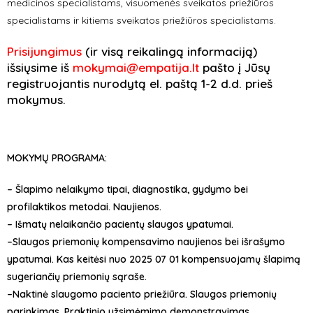
medicinos specialistams, visuomenės sveikatos priežiūros
specialistams ir kitiems sveikatos priežiūros specialistams.
Prisijungimus
(ir visą reikalingą informaciją)
išsiųsime iš
mokymai@empatija.lt
pašto į Jūsų
registruojantis nurodytą el. paštą 1-2 d.d. prieš
mokymus.
MOKYMŲ PROGRAMA:
– Šlapimo nelaikymo tipai, diagnostika, gydymo bei
profilaktikos metodai. Naujienos.
– Išmatų nelaikančio pacientų slaugos ypatumai.
–Slaugos priemonių kompensavimo naujienos bei išrašymo
ypatumai. Kas keitėsi nuo 2025 07 01 kompensuojamų šlapimą
sugeriančių priemonių sąraše.
–Naktinė slaugomo paciento priežiūra. Slaugos priemonių
parinkimas. Praktinio užsimėmimo demonstravimas.