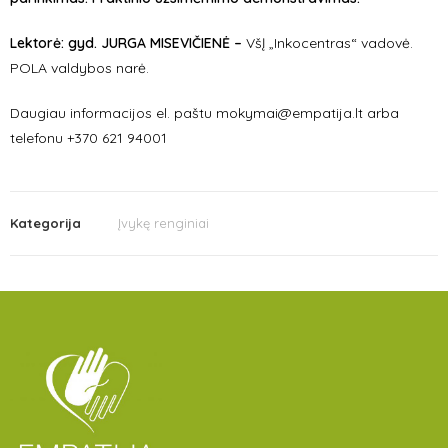
Lektorė: gyd. JURGA MISEVIČIENĖ –
VšĮ „Inkocentras“ vadovė.
POLA valdybos narė.
Daugiau informacijos el. paštu mokymai@empatija.lt arba
telefonu +370 621 94001
Kategorija
Įvykę renginiai