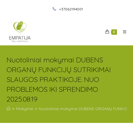
+37062194001
0
Nuotoliniai mokymai DUBENS
ORGANŲ FUNKCIJŲ SUTRIKIMAI
SLAUGOS PRAKTIKOJE. NUO
PROBLEMOS IKI SPRENDIMO
2025.08.19
>
Mokymai
>
Nuotoliniai mokymai DUBENS ORGANŲ FUNKCIJŲ 