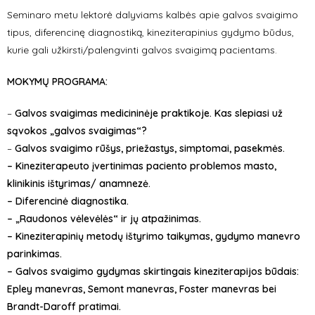
Seminaro metu lektorė dalyviams kalbės apie galvos svaigimo
tipus, diferencinę diagnostiką, kineziterapinius gydymo būdus,
kurie gali užkirsti/palengvinti galvos svaigimą pacientams.
MOKYMŲ PROGRAMA:
–
Galvos svaigimas medicininėje praktikoje. Kas slepiasi už
sąvokos „galvos svaigimas“?
–
Galvos svaigimo rūšys, priežastys, simptomai, pasekmės.
– Kineziterapeuto įvertinimas paciento problemos masto,
klinikinis ištyrimas/ anamnezė.
– Diferencinė diagnostika.
– „Raudonos vėlevėlės“ ir jų atpažinimas.
– Kineziterapinių metodų ištyrimo taikymas, gydymo manevro
parinkimas.
– Galvos svaigimo gydymas skirtingais kineziterapijos būdais:
Epley manevras, Semont manevras, Foster manevras bei
Brandt-Daroff pratimai.