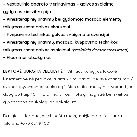
– Vestibulinio aparato treniravimas – galvos svaigimo
gydymas kineziterapija.
– Kineziterapinių pratimų bei gydomojo masažo elementų
taikymas esant galvos skausmui.
– Kvėpavimo technikos galvos svaigimo prevencijai.
– Kineziterapinių pratimų, masažo, kvėpavimo technikos
taikymas esant galvos svaigimui
(praktinis demonstravimas)
.
– Klausimai, atsakymai.
LEKTORĖ: JURGITA VELIULYTĖ
– Vilniaus kolegijos lektorė,
kineziterapeutė praktikė, turinti 20 m. patirtį, bei sveikatingumo /
sveikos gyvensenos edukologė, šios srities mokymus vedanti jau
daugiau kaip 10 m. Biomedicinos mokslų magistrė bei sveikos
gyvensenos edukologijos bakalaurė.
Daugiau informacijos el. paštu mokymai@empatija.lt arba
telefonu +370 621 94001