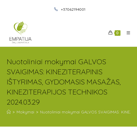
+37062194001
0
Nuotoliniai mokymai GALVOS
SVAIGIMAS: KINEZITERAPINIS
IŠTYRIMAS, GYDOMASIS MASAŽAS,
KINEZITERAPIJOS TECHNIKOS
2024.03.29
>
Mokymai
>
Nuotoliniai mokymai GALVOS SVAIGIMAS: KINEZIT