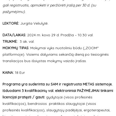
gali registruotis, apmokėti ir peržiūrėti įrašą per 30 d. (su
pažymėjimu).
LEKTORĖ:
Jurgita Veliulytė.
DATA/LAIKAS:
2024 m. kovo 29 d. Pradžia – 10.30 val.
TRUKMĖ:
3 ak. val.
MOKYMŲ TIPAS:
Mokymai vyks nuotoliniu būdu („ZOOM“
platformoje). Visiems dalyviams sekančią dieną po tiesioginės
transliacijos bus išsiųstas mokymų vaizdo įrašas.
KAINA:
18 Eur
Programa yra suderinta su SAM ir registruota METAS sistemoje.
Išduodami 3 kvalifikacinių val. elektroniniai PAŽYMĖJIMAI tinkami
licencijai pratęsti / gauti:
gydytojai (visos profesinės
kvalifikacijos), bendrosios praktikos slaugytojai (visos
profesinės kvalifikacijos), slaugytojų padėjėjai, ergoterapeutai,