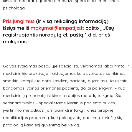
kineziterapeutai, gydomojo masažo specialistai, medicinos
psichologai.
Prisijungimus
(ir visą reikalingą informaciją)
išsiųsime iš
mokymai@empatija.lt
pašto į Jūsų
registruojantis nurodytą el. paštą 1 d.d. prieš
mokymus.
Galvos svaigimas pasaulyje specialistų vertinamas labai rimtai ir
medicininėje praktikoje traktuojamas kaip sveikatos sutrikimas,
smarkiai komplikuojantis kasdienį pacientų gyvenimą. Jau seniai
bandomos įvairios priemonės pacientų daliai palengvinti – nuo
medicininių preparatų iki kineziterapijos metodų taikymo. Šio
seminaro tikslas – specialistams įvertinus paciento būklės
įvertinimo metodikas, jam parinkti ir taikyti kineziterapinę
reabilitacijos programą, kuri palengvintų pacientų, turinčių šią
patologiją kasdienį gyvenimą bei veiklą.