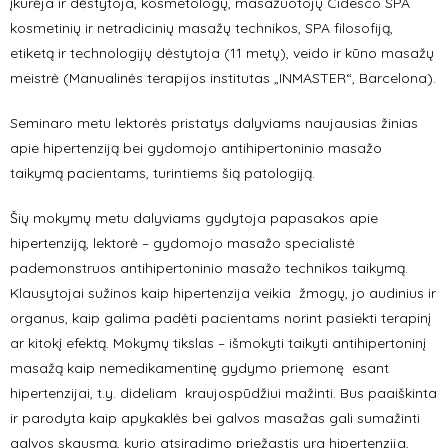
įkūrėja ir dėstytoja, kosmetologų, masažuotojų Cidesco SPA
kosmetinių ir netradicinių masažų technikos, SPA filosofiją,
etiketą ir technologijų dėstytoja (11 metų), veido ir kūno masažų
meistrė (Manualinės terapijos institutas „INMASTER“, Barcelona).
Seminaro metu lektorės pristatys dalyviams naujausias žinias
apie hipertenziją bei gydomojo antihipertoninio masažo
taikymą pacientams, turintiems šią patologiją.
Šių mokymų metu dalyviams gydytoja papasakos apie
hipertenziją, lektorė – gydomojo masažo specialistė
pademonstruos antihipertoninio masažo technikos taikymą.
Klausytojai sužinos kaip hipertenzija veikia žmogų, jo audinius ir
organus, kaip galima padėti pacientams norint pasiekti terapinį
ar kitokį efektą. Mokymų tikslas – išmokyti taikyti antihipertoninį
masažą kaip nemedikamentinę gydymo priemonę esant
hipertenzijai, t.y. dideliam kraujospūdžiui mažinti. Bus paaiškinta
ir parodyta kaip apykaklės bei galvos masažas gali sumažinti
galvos skausmą, kurio atsiradimo priežastis yra hipertenzija,