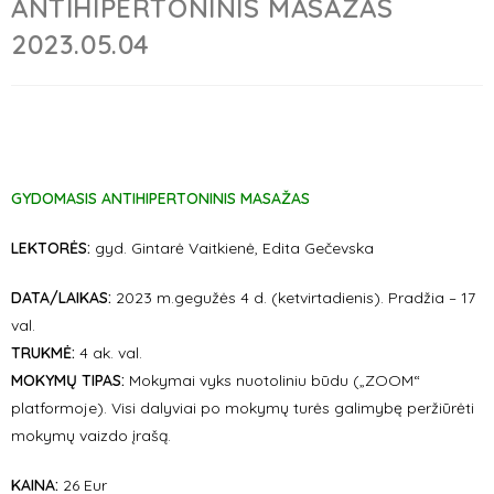
ANTIHIPERTONINIS MASAŽAS
2023.05.04
GYDOMASIS ANTIHIPERTONINIS MASAŽAS
LEKTORĖS:
gyd. Gintarė Vaitkienė, Edita Gečevska
DATA/LAIKAS:
2023 m.gegužės 4 d. (ketvirtadienis). Pradžia – 17
val.
TRUKMĖ:
4 ak. val.
MOKYMŲ TIPAS:
Mokymai vyks nuotoliniu būdu („ZOOM“
platformoje). Visi dalyviai po mokymų turės galimybę peržiūrėti
mokymų vaizdo įrašą.
KAINA:
26 Eur