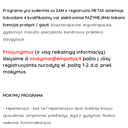
Programa yra suderinta su SAM ir registruota METAS sistemoje.
Išduodami 4 kvalifikacinių val. elektroniniai PAŽYMĖJIMAI tinkami
licencijai pratęsti / gauti:
kineziterapeutai, ergoterapeutai,
gydomojo masažo specialistai, bendrosios praktikos
slaugytojai.
Prisijungimus
(ir visą reikalingą informaciją)
išsiųsime iš
mokymai@empatija.lt
pašto į Jūsų
registruojantis nurodytą el. paštą 1-2 d.d. prieš
mokymus.
MOKYMŲ PROGRAMA:
– Hipertenzija – kas tai? Hipertenzijos tipai. Aukštas kraujo
spaudimas: simptomai, priežastys, eiga ir gydymas. Rizikos
veiksniai. Kontrindikacijos.