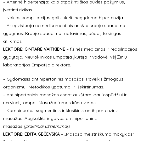
– Arterinė hipertenzija: kaip atpažinti šios būklės požymius,
įvertinti rizikas.
– Kokias komplikacijas gali sukelti negydoma hipertenzija.
– Ar egzistuoja nemedikamentinis aukšto kraujo spaudimo
gydymas. Kraujo spaudimo matavimas, būdai, teisingas
atlikimas.
LEKTORĖ:
GINTARĖ VAITKIENĖ
– fizinės medicinos ir reabilitacijos
gydytoja, Neuroklinikos Empatija įkūrėja ir vadovė, VšĮ Žinių
laboratorijos Empatija direktorė.
– Gydomasis antihipertoninis masažas. Poveikis žmogaus
organizmui. Metodikos ypatumai ir išskirtinumas.
– Antihipertoninis masažas esant aukštam kraujospūdžiui ir
nervinei įtampai. Masažuojamos kūno vietos.
– Kombinuotas segmentinis ir klasikinis antihipertenzinis
masažas. Apykaklės ir galvos antihipertoninis
masažas
(praktiniai
užsiėmimai).
LEKTORĖ: EDITA GEČEVSKA
– „Masažo meistriškumo mokyklos“