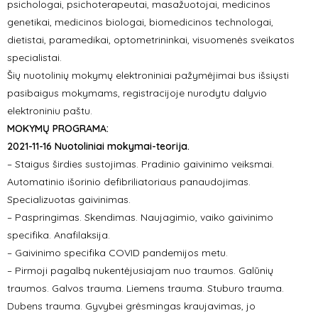
psichologai, psichoterapeutai, masažuotojai, medicinos
genetikai, medicinos biologai, biomedicinos technologai,
dietistai, paramedikai, optometrininkai, visuomenės sveikatos
specialistai.
Šių nuotolinių mokymų elektroniniai pažymėjimai bus išsiųsti
pasibaigus mokymams, registracijoje nurodytu dalyvio
elektroniniu paštu.
MOKYMŲ PROGRAMA:
2021-11-16 Nuotoliniai mokymai-teorija.
– Staigus širdies sustojimas. Pradinio gaivinimo veiksmai.
Automatinio išorinio defibriliatoriaus panaudojimas.
Specializuotas gaivinimas.
– Paspringimas. Skendimas. Naujagimio, vaiko gaivinimo
specifika. Anafilaksija.
– Gaivinimo specifika COVID pandemijos metu.
– Pirmoji pagalbą nukentėjusiajam nuo traumos. Galūnių
traumos. Galvos trauma. Liemens trauma. Stuburo trauma.
Dubens trauma. Gyvybei grėsmingas kraujavimas, jo