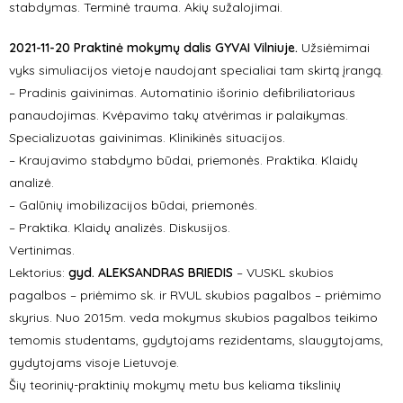
stabdymas. Terminė trauma. Akių sužalojimai.
2021-11-20 Praktinė mokymų dalis GYVAI Vilniuje.
Užsiėmimai
vyks simuliacijos vietoje naudojant specialiai tam skirtą įrangą.
– Pradinis gaivinimas. Automatinio išorinio defibriliatoriaus
panaudojimas. Kvėpavimo takų atvėrimas ir palaikymas.
Specializuotas gaivinimas. Klinikinės situacijos.
– Kraujavimo stabdymo būdai, priemonės. Praktika. Klaidų
analizė.
– Galūnių imobilizacijos būdai, priemonės.
– Praktika. Klaidų analizės. Diskusijos.
Vertinimas.
Lektorius:
gyd. ALEKSANDRAS BRIEDIS
– VUSKL skubios
pagalbos – priėmimo sk. ir RVUL skubios pagalbos – priėmimo
skyrius. Nuo 2015m. veda mokymus skubios pagalbos teikimo
temomis studentams, gydytojams rezidentams, slaugytojams,
gydytojams visoje Lietuvoje.
Šių teorinių-praktinių mokymų metu bus keliama tikslinių