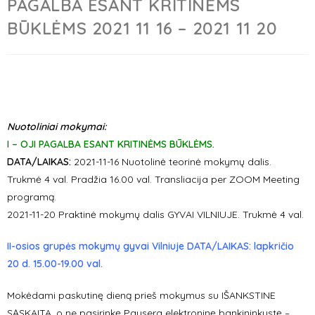
PAGALBA ESANT KRITINĖMS
BŪKLĖMS 2021 11 16 – 2021 11 20
Nuotoliniai mokymai:
I – OJI PAGALBA ESANT KRITINĖMS BŪKLĖMS.
DATA/LAIKAS:
2021-11-16 Nuotolinė teorinė mokymų dalis.
Trukmė 4 val. Pradžia 16.00 val. Transliacija per ZOOM Meeting
programą.
2021-11-20 Praktinė mokymų dalis GYVAI VILNIUJE. Trukmė 4 val.
II-osios grupės mokymų gyvai Vilniuje DATA/LAIKAS: lapkričio
20 d. 15.00-19.00 val.
Mokėdami paskutinę dieną prieš mokymus su IŠANKSTINE
SĄSKAITA, o ne pasirinkę Paysera elektroninę bankininkystę –