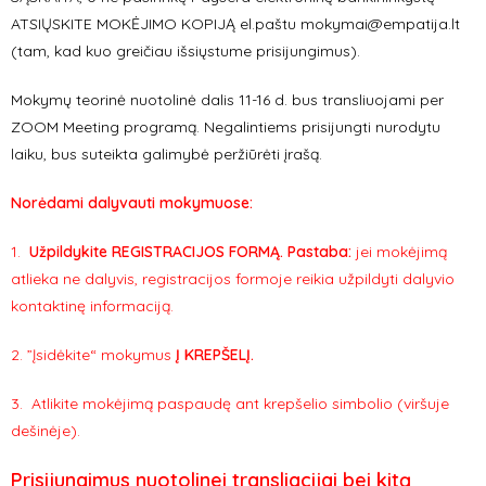
ATSIŲSKITE MOKĖJIMO KOPIJĄ el.paštu mokymai@empatija.lt
(tam, kad kuo greičiau išsiųstume prisijungimus).
Mokymų teorinė nuotolinė dalis 11-16 d. bus transliuojami per
ZOOM Meeting programą. Negalintiems prisijungti nurodytu
laiku, bus suteikta galimybė peržiūrėti įrašą.
Norėdami dalyvauti mokymuose:
1.
Užpildykite REGISTRACIJOS FORMĄ. Pastaba
:
jei mokėjimą
atlieka ne dalyvis, registracijos formoje reikia užpildyti dalyvio
kontaktinę informaciją.
2. ”Įsidėkite“ mokymus
Į KREPŠELĮ.
3. Atlikite mokėjimą paspaudę ant krepšelio simbolio (viršuje
dešinėje).
Prisijungimus nuotolinei transliacijai bei kitą