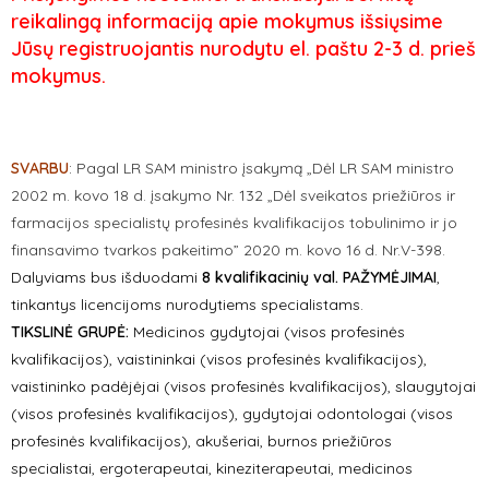
reikalingą informaciją apie mokymus išsiųsime
Jūsų registruojantis nurodytu el. paštu 2-3 d. prieš
mokymus.
SVARBU
:
Pagal LR SAM ministro įsakymą „Dėl LR SAM ministro
2002 m. kovo 18 d. įsakymo Nr. 132 „Dėl sveikatos priežiūros ir
farmacijos specialistų profesinės kvalifikacijos tobulinimo ir jo
finansavimo tvarkos pakeitimo” 2020 m. kovo 16 d. Nr.V-398.
Dalyviams bus išduodami
8 kvalifikacinių val.
PAŽYMĖJIMAI
,
tinkantys licencijoms nurodytiems specialistams.
TIKSLINĖ GRUPĖ:
Medicinos gydytojai (visos profesinės
kvalifikacijos), vaistininkai (visos profesinės kvalifikacijos),
vaistininko padėjėjai (visos profesinės kvalifikacijos), slaugytojai
(visos profesinės kvalifikacijos), gydytojai odontologai (visos
profesinės kvalifikacijos), akušeriai, burnos priežiūros
specialistai, ergoterapeutai, kineziterapeutai, medicinos