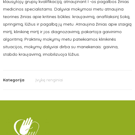
klausytojų grupių kvalifikaciją, atnaujinant I -os pagalbos žinias
medicinos specialistams. Dalyviai mokymosi metu atnaujina
teorines žinias apie kritines būkles: kraujavimą, anafilaksinį šoką,
springimą, lūžius ir pagalbą jų metu. Atnaujina žinias apie staigią
mirtį, klinikinę mirtį ir jos diagnozavimą, pakartoja gaivinimo
algoritmą. Praktinių mokymų metu pateikiamos klinikinės
situacijos, mokymų dalyviai dirba su manekenais: gaivina,
stabdo kraujavimą, imobilizuoja lūžius.
Kategorija
Įvykę renginiai