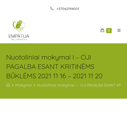
+37062194001
0
Nuotoliniai mokymai I – OJI
PAGALBA ESANT KRITINĖMS
BŪKLĖMS 2021 11 16 – 2021 11 20
>
Mokymai
>
Nuotoliniai mokymai I – OJI PAGALBA ESANT KRITIN