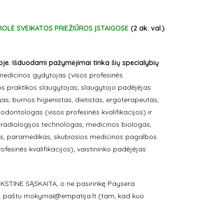
ROLĖ SVEIKATOS PRIEŽIŪROS ĮSTAIGOSE
(2 ak. val.)
je. Išduodami pažymėjimai tinka šių specialybių
 medicinos gydytojas (visos profesinės
os praktikos slaugytojas; slaugytojo padėjėjas
s, burnos higienistas, dietistas, ergoterapeutas,
ontologas (visos profesinės kvalifikacijos) ir
radiologijos technologas, medicinos biologas,
as, paramedikas, skubiosios medicinos pagalbos
fesinės kvalifikacijos); vaistininko padėjėjas
KSTINE SĄSKAITA, o ne pasirinkę Paysera
l. paštu mokymai@empatija.lt (tam, kad kuo