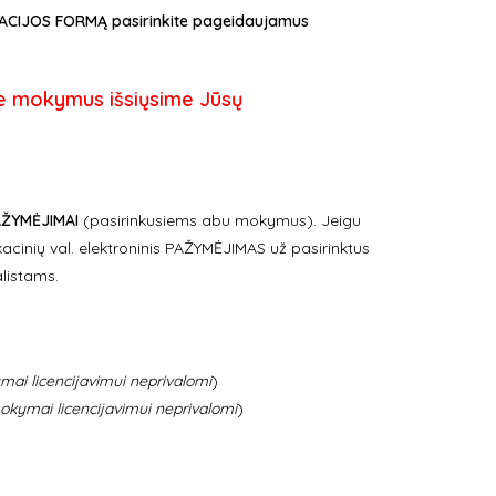
STRACIJOS FORMĄ pasirinkite pageidaujamus
pie mokymus išsiųsime Jūsų
 PAŽYMĖJIMAI
(pasirinkusiems abu mokymus). Jeigu
acinių val. elektroninis PAŽYMĖJIMAS už pasirinktus
listams.
ai licencijavimui neprivalomi
)
okymai licencijavimui neprivalomi
)