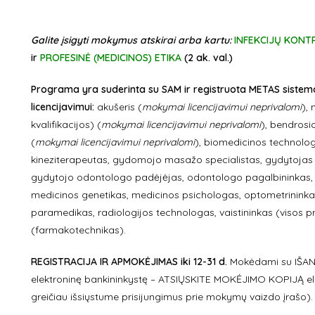
Galite įsigyti mokymus atskirai arba kartu:
INFEKCIJŲ KONT
ir
PROFESINĖ (MEDICINOS) ETIKA
(2 ak. val.)
Programa yra suderinta su SAM ir registruota METAS sistemo
licencijavimui:
akušeris (
mokymai licencijavimui neprivalomi
),
kvalifikacijos) (
mokymai licencijavimui neprivalomi
), bendrosi
(
mokymai licencijavimui neprivalomi
), biomedicinos technologa
kineziterapeutas, gydomojo masažo specialistas, gydytojas od
gydytojo odontologo padėjėjas, odontologo pagalbininkas, 
medicinos genetikas, medicinos psichologas, optometrinink
paramedikas, radiologijos technologas, vaistininkas (visos pro
(farmakotechnikas).
REGISTRACIJA IR APMOKĖJIMAS iki 12-31 d.
Mokėdami su IŠAN
elektroninę bankininkystę – ATSIŲSKITE MOKĖJIMO KOPIJĄ e
greičiau išsiųstume prisijungimus prie mokymų vaizdo įrašo).