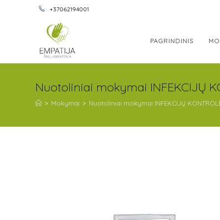
+37062194001
PAGRINDINIS
MO
Nuotoliniai mokymai INFEKCIJŲ K
>
Mokymai
>
Nuotoliniai mokymai INFEKCIJŲ KONTROLĖ 