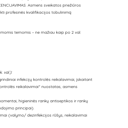
ICENCIJAVIMAS. Asmens sveikatos priežiūros
kti profesinės kvalifikacijos tobulinimą
alomomis temomis – ne mažiau kaip po 2 val.
val.):
diniai infekcijų kontrolės reikalavimai, įskaitant
 kontrolės reikalavimai“ nuostatas, asmens
momentai, higieninės rankų antiseptikos ir rankų
udojimo principai).
imai (valymo/ dezinfekcijos rūšys, reikalavimai