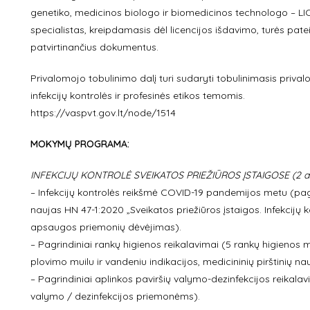
genetiko, medicinos biologo ir biomedicinos technologo – L
specialistas, kreipdamasis dėl licencijos išdavimo, turės patei
patvirtinančius dokumentus.
Privalomojo tobulinimo dalį turi sudaryti tobulinimasis priv
infekcijų kontrolės ir profesinės etikos temomis.
https://vaspvt.gov.lt/node/1514
MOKYMŲ PROGRAMA:
INFEKCIJŲ KONTROLĖ SVEIKATOS PRIEŽIŪROS ĮSTAIGOSE (2 ak. 
– Infekcijų kontrolės reikšmė COVID-19 pandemijos metu (pagrin
naujas HN 47-1:2020 „Sveikatos priežiūros įstaigos. Infekcijų
apsaugos priemonių dėvėjimas).
– Pagrindiniai rankų higienos reikalavimai (5 rankų higienos 
plovimo muilu ir vandeniu indikacijos, medicininių pirštinių na
– Pagrindiniai aplinkos paviršių valymo-dezinfekcijos reikalav
valymo / dezinfekcijos priemonėms).