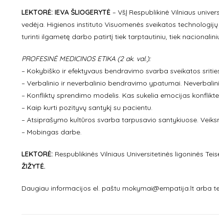
LEKTORĖ: IEVA ŠLIOGERYTĖ
– VšĮ Respublikinė Vilniaus univers
vedėja. Higienos instituto Visuomenės sveikatos technologijų c
turinti ilgametę darbo patirtį tiek tarptautiniu, tiek nacionalin
PROFESINĖ MEDICINOS ETIKA (2 ak. val.):
– Kokybiško ir efektyvaus bendravimo svarba sveikatos sritie
– Verbalinio ir neverbalinio bendravimo ypatumai. Neverbalin
– Konfliktų sprendimo modelis. Kas sukelia emocijas konflikte i
– Kaip kurti pozityvų santykį su pacientu.
– Atsiprašymo kultūros svarba tarpusavio santykiuose. Vei
– Mobingas darbe.
LEKTORĖ:
Respublikinės Vilniaus Universitetinės ligoninės Teis
ŽIŽYTĖ.
Daugiau informacijos el. paštu mokymai@empatija.lt arba te