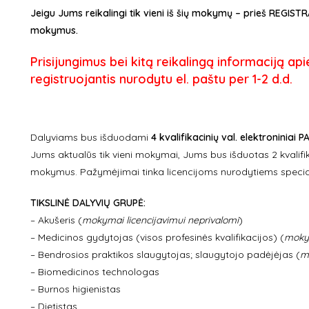
Jeigu Jums reikalingi tik vieni iš šių mokymų – prieš REGI
mokymus.
Prisijungimus bei kitą reikalingą informaciją a
registruojantis nurodytu el. paštu per 1-2 d.d.
Dalyviams bus išduodami
4 kvalifikacinių val. elektroniniai
Jums aktualūs tik vieni mokymai, Jums bus išduotas 2 kvalifik
mokymus. Pažymėjimai tinka licencijoms nurodytiems specia
TIKSLINĖ DALYVIŲ GRUPĖ:
– Akušeris (
mokymai licencijavimui neprivalomi
)
– Medicinos gydytojas (visos profesinės kvalifikacijos) (
mokym
– Bendrosios praktikos slaugytojas; slaugytojo padėjėjas (
m
– Biomedicinos technologas
– Burnos higienistas
– Dietistas