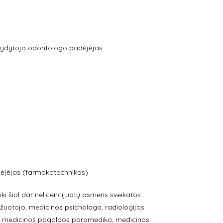
r gydytojo odontologo padėjėjas
padėjėjas (farmakotechnikas)
iki šiol dar nelicencijuotų asmens sveikatos
ažuotojo, medicinos psichologo, radiologijos
ios medicinos pagalbos paramediko, medicinos