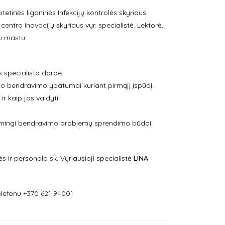
itetinės ligoninės Infekcijų kontrolės skyriaus
entro Inovacijų skyriaus vyr. specialistė. Lektorė,
iu mastu.
s specialisto darbe.
io bendravimo ypatumai kuriant pirmąjį įspūdį.
r kaip jas valdyti.
ksmingi bendravimo problemų sprendimo būdai.
ės ir personalo sk. Vyriausioji specialistė
LINA
lefonu +370 621 94001