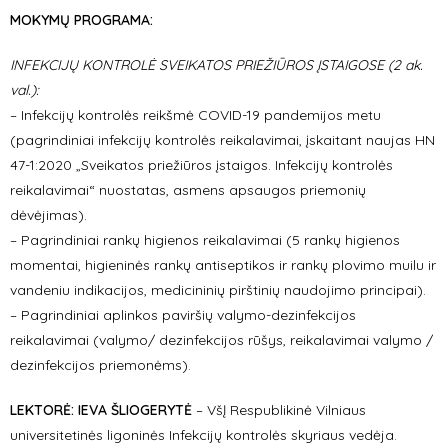
MOKYMŲ PROGRAMA:
INFEKCIJŲ KONTROLĖ SVEIKATOS PRIEŽIŪROS ĮSTAIGOSE (2 ak.
val.):
– Infekcijų kontrolės reikšmė COVID-19 pandemijos metu
(pagrindiniai infekcijų kontrolės reikalavimai, įskaitant naujas HN
47-1:2020 „Sveikatos priežiūros įstaigos. Infekcijų kontrolės
reikalavimai“ nuostatas, asmens apsaugos priemonių
dėvėjimas).
– Pagrindiniai rankų higienos reikalavimai (5 rankų higienos
momentai, higieninės rankų antiseptikos ir rankų plovimo muilu ir
vandeniu indikacijos, medicininių pirštinių naudojimo principai).
– Pagrindiniai aplinkos paviršių valymo-dezinfekcijos
reikalavimai (valymo/ dezinfekcijos rūšys, reikalavimai valymo /
dezinfekcijos priemonėms).
LEKTORĖ: IEVA ŠLIOGERYTĖ
– VšĮ Respublikinė Vilniaus
universitetinės ligoninės Infekcijų kontrolės skyriaus vedėja.