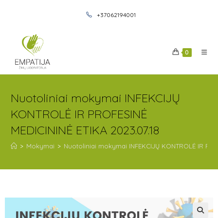
+37062194001
0
Nuotoliniai mokymai INFEKCIJŲ
KONTROLĖ IR PROFESINĖ
MEDICININĖ ETIKA 2023.07.18
>
Mokymai
>
Nuotoliniai mokymai INFEKCIJŲ KONTROLĖ IR PROF