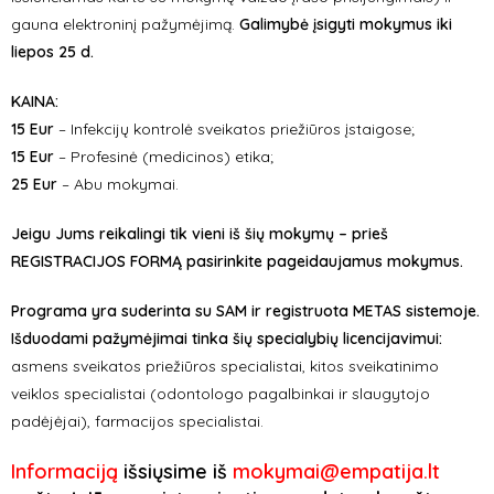
gauna elektroninį pažymėjimą.
Galimybė įsigyti mokymus iki
liepos 25 d.
KAINA
:
15 Eur
– Infekcijų kontrolė sveikatos priežiūros įstaigose
;
15 Eur
– Profesinė (medicinos) etika;
25 Eur
– Abu mokymai.
Jeigu Jums reikalingi tik vieni iš šių mokymų – prieš
REGISTRACIJOS FORMĄ pasirinkite pageidaujamus mokymus.
Programa yra suderinta su SAM ir registruota METAS sistemoje.
Išduodami pažymėjimai tinka šių specialybių licencijavimui:
a
smens sveikatos priežiūros specialistai, kitos sveikatinimo
veiklos specialistai (odontologo pagalbinkai ir slaugytojo
padėjėjai), farmacijos specialistai.
Informaciją
išsiųsime iš
mokymai@empatija.lt