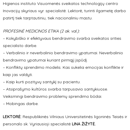
Higienos instituto Visuomenės sveikatos technologijų centro
Inovacijų skyriaus vyr. specialistė. Lektorė, turinti ilgametę darbo
patirtį tiek tarptautiniu, tiek nacionaliniu mastu.
PROFESINĖ MEDICINOS ETIKA (2 ak. val.):
– Kokybiško ir efektyvaus bendravimo svarba sveikatos srities
specialisto darbe.
– Verbalinio ir neverbalinio bendravimo ypatumai. Neverbalinio
bendravimo ypatumai kuriant pirmąjį įspūdį.
– Konfliktų sprendimo modelis. Kas sukelia emocijas konflikte ir
kaip jas valdyti.
– Kaip kurti pozityvų santykį su pacientu.
– Atsiprašymo kultūros svarba tarpusavio santykiuose.
Veiksmingi bendravimo problemų sprendimo būdai.
– Mobingas darbe.
LEKTORĖ:
Respublikinės Vilniaus Universitetinės ligoninės Teisės ir
personalo sk. Vyriausioji specialistė
LINA ŽIŽYTĖ.