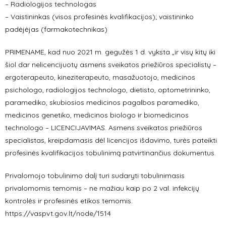
– Radiologijos technologas
– Vaistininkas (visos profesinės kvalifikacijos); vaistininko
padėjėjas (farmakotechnikas)
PRIMENAME, kad nuo 2021 m. gegužės 1 d. vyksta „ir visų kitų iki
šiol dar nelicencijuotų asmens sveikatos priežiūros specialistų –
ergoterapeuto, kineziterapeuto, masažuotojo, medicinos
psichologo, radiologijos technologo, dietisto, optometrininko,
paramediko, skubiosios medicinos pagalbos paramediko,
medicinos genetiko, medicinos biologo ir biomedicinos
technologo – LICENCIJAVIMAS. Asmens sveikatos priežiūros
specialistas, kreipdamasis dėl licencijos išdavimo, turės pateikti
profesinės kvalifikacijos tobulinimą patvirtinančius dokumentus.
Privalomojo tobulinimo dalį turi sudaryti tobulinimasis
privalomomis temomis – ne mažiau kaip po 2 val. infekcijų
kontrolės ir profesinės etikos temomis.
https://vaspvt.gov.lt/node/1514