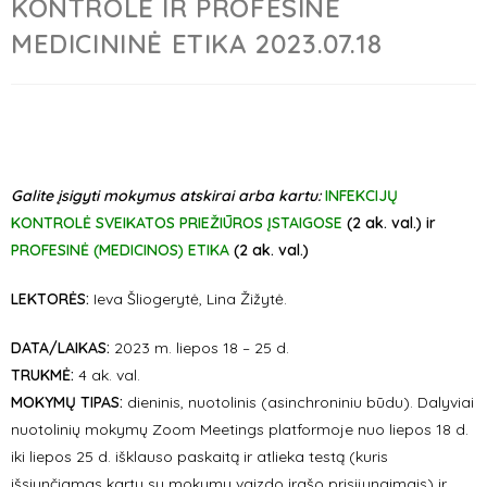
KONTROLĖ IR PROFESINĖ
MEDICININĖ ETIKA 2023.07.18
Galite įsigyti mokymus atskirai arba kartu:
INFEKCIJŲ
KONTROLĖ SVEIKATOS PRIEŽIŪROS ĮSTAIGOSE
(2 ak. val.) ir
PROFESINĖ (MEDICINOS) ETIKA
(2 ak. val.)
LEKTORĖS:
Ieva Šliogerytė, Lina Žižytė.
DATA/LAIKAS:
2023 m. liepos 18 – 25 d.
TRUKMĖ:
4 ak. val.
MOKYMŲ TIPAS:
dieninis, nuotolinis (asinchroniniu būdu). Dalyviai
nuotolinių mokymų Zoom Meetings platformoje nuo liepos 18 d.
iki liepos 25 d. išklauso paskaitą ir atlieka testą (kuris
išsiunčiamas kartu su mokymų vaizdo įrašo prisijungimais) ir