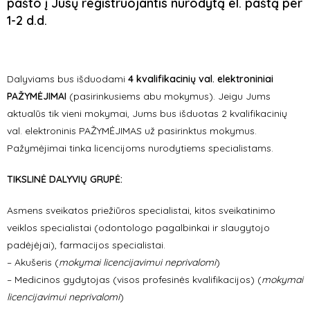
pašto į Jūsų registruojantis nurodytą el. paštą per
1-2 d.d.
Dalyviams bus išduodami
4 kvalifikacinių val. elektroniniai
PAŽYMĖJIMAI
(pasirinkusiems abu mokymus). Jeigu Jums
aktualūs tik vieni mokymai, Jums bus išduotas 2 kvalifikacinių
val. elektroninis PAŽYMĖJIMAS už pasirinktus mokymus.
Pažymėjimai tinka licencijoms nurodytiems specialistams.
TIKSLINĖ DALYVIŲ GRUPĖ:
Asmens sveikatos priežiūros specialistai, kitos sveikatinimo
veiklos specialistai (odontologo pagalbinkai ir slaugytojo
padėjėjai), farmacijos specialistai.
– Akušeris (
mokymai licencijavimui neprivalomi
)
– Medicinos gydytojas (visos profesinės kvalifikacijos) (
mokymai
licencijavimui neprivalomi
)