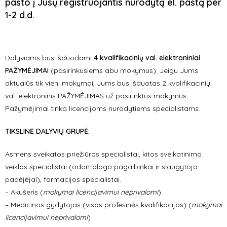
pašto į Jūsų registruojantis nurodytą el. paštą per
1-2 d.d.
Dalyviams bus išduodami
4 kvalifikacinių val. elektroniniai
PAŽYMĖJIMAI
(pasirinkusiems abu mokymus). Jeigu Jums
aktualūs tik vieni mokymai, Jums bus išduotas 2 kvalifikacinių
val. elektroninis PAŽYMĖJIMAS už pasirinktus mokymus.
Pažymėjimai tinka licencijoms nurodytiems specialistams.
TIKSLINĖ DALYVIŲ GRUPĖ:
Asmens sveikatos priežiūros specialistai, kitos sveikatinimo
veiklos specialistai (odontologo pagalbinkai ir slaugytojo
padėjėjai), farmacijos specialistai.
– Akušeris (
mokymai licencijavimui neprivalomi
)
– Medicinos gydytojas (visos profesinės kvalifikacijos) (
mokymai
licencijavimui neprivalomi
)