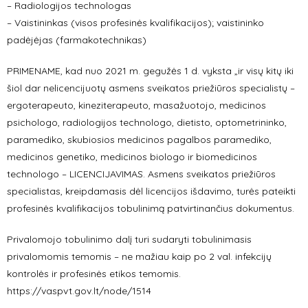
– Radiologijos technologas
– Vaistininkas (visos profesinės kvalifikacijos); vaistininko
padėjėjas (farmakotechnikas)
PRIMENAME, kad nuo 2021 m. gegužės 1 d. vyksta „ir visų kitų iki
šiol dar nelicencijuotų asmens sveikatos priežiūros specialistų –
ergoterapeuto, kineziterapeuto, masažuotojo, medicinos
psichologo, radiologijos technologo, dietisto, optometrininko,
paramediko, skubiosios medicinos pagalbos paramediko,
medicinos genetiko, medicinos biologo ir biomedicinos
technologo – LICENCIJAVIMAS. Asmens sveikatos priežiūros
specialistas, kreipdamasis dėl licencijos išdavimo, turės pateikti
profesinės kvalifikacijos tobulinimą patvirtinančius dokumentus.
Privalomojo tobulinimo dalį turi sudaryti tobulinimasis
privalomomis temomis – ne mažiau kaip po 2 val. infekcijų
kontrolės ir profesinės etikos temomis.
https://vaspvt.gov.lt/node/1514