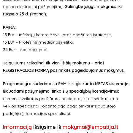
gauna elektroninį pažymėjimą.
Galimybė įsigyti mokymus iki
rugsėjo 25 d. (imtinai).
KAINA
:
15 Eur
– Infekcijų kontrolė sveikatos priežiūros įstaigose
;
15 Eur
– Profesinė (medicinos) etika;
25 Eur
– Abu mokymai.
Jeigu Jums reikalingi tik vieni iš šių mokymų – prieš
REGISTRACIJOS FORMĄ pasirinkite pageidaujamus mokymus.
Programa yra suderinta su SAM ir registruota METAS sistemoje.
Išduodami pažymėjimai tinka šių specialybių licencijavimui:
a
smens sveikatos priežiūros specialistai, kitos sveikatinimo
veiklos specialistai (odontologo pagalbinkai ir slaugytojo
padėjėjai), farmacijos specialistai.
Informaciją
išsiųsime iš
mokymai@empatija.lt