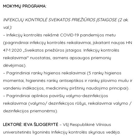
MOKYMŲ PROGRAMA:
INFEKCIJŲ KONTROLĖ SVEIKATOS PRIEŽIŪROS ĮSTAIGOSE (2 ak.
val.):
– Infekcijų kontrolės reikšmė COVID-19 pandemijos metu
(pagrindiniai infekcijų kontrolės reikalavimai, įskaitant naujas HN
47-1:2020 „Sveikatos priežiūros įstaigos. Infekcijų kontrolės
reikalavimai“ nuostatas, asmens apsaugos priemonių
dėvėjimas).
– Pagrindiniai rankų higienos reikalavimai (5 rankų higienos
momentai, higieninės rankų antiseptikos ir rankų plovimo muilu ir
vandeniu indikacijos, medicininių pirštinių naudojimo principai).
– Pagrindiniai aplinkos paviršių valymo-dezinfekcijos
reikalavimai (valymo/ dezinfekcijos rūšys, reikalavimai valymo /
dezinfekcijos priemonėms).
LEKTORĖ: IEVA ŠLIOGERYTĖ
– VšĮ Respublikinė Vilniaus
universitetinės ligoninės Infekcijų kontrolės skyriaus vedėja.