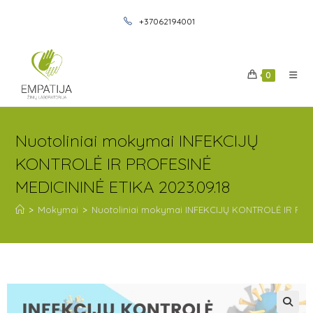
+37062194001
0
Nuotoliniai mokymai INFEKCIJŲ
KONTROLĖ IR PROFESINĖ
MEDICININĖ ETIKA 2023.09.18
>
Mokymai
>
Nuotoliniai mokymai INFEKCIJŲ KONTROLĖ IR PROF