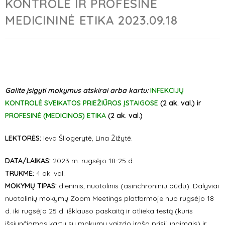
KONTROLĖ IR PROFESINĖ
MEDICININĖ ETIKA 2023.09.18
Galite įsigyti mokymus atskirai arba kartu:
INFEKCIJŲ
KONTROLĖ SVEIKATOS PRIEŽIŪROS ĮSTAIGOSE
(2 ak. val.) ir
PROFESINĖ (MEDICINOS) ETIKA
(2 ak. val.)
LEKTORĖS:
Ieva Šliogerytė, Lina Žižytė.
DATA/LAIKAS:
2023 m. rugsėjo 18-25 d.
TRUKMĖ:
4 ak. val.
MOKYMŲ TIPAS:
dieninis, nuotolinis (asinchroniniu būdu). Dalyviai
nuotolinių mokymų Zoom Meetings platformoje nuo rugsėjo 18
d. iki rugsėjo 25 d. išklauso paskaitą ir atlieka testą (kuris
išsiunčiamas kartu su mokymų vaizdo įrašo prisijungimais) ir