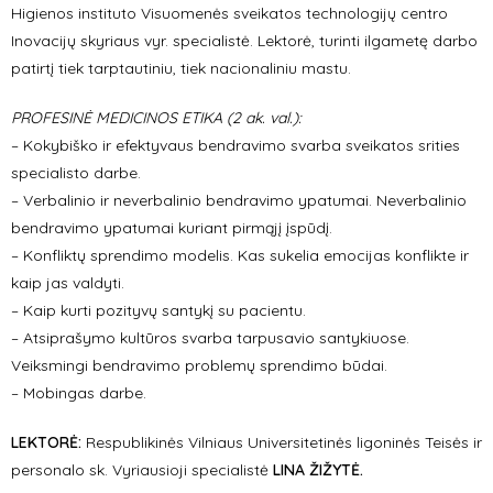
Higienos instituto Visuomenės sveikatos technologijų centro
Inovacijų skyriaus vyr. specialistė. Lektorė, turinti ilgametę darbo
patirtį tiek tarptautiniu, tiek nacionaliniu mastu.
PROFESINĖ MEDICINOS ETIKA (2 ak. val.):
– Kokybiško ir efektyvaus bendravimo svarba sveikatos srities
specialisto darbe.
– Verbalinio ir neverbalinio bendravimo ypatumai. Neverbalinio
bendravimo ypatumai kuriant pirmąjį įspūdį.
– Konfliktų sprendimo modelis. Kas sukelia emocijas konflikte ir
kaip jas valdyti.
– Kaip kurti pozityvų santykį su pacientu.
– Atsiprašymo kultūros svarba tarpusavio santykiuose.
Veiksmingi bendravimo problemų sprendimo būdai.
– Mobingas darbe.
LEKTORĖ:
Respublikinės Vilniaus Universitetinės ligoninės Teisės ir
personalo sk. Vyriausioji specialistė
LINA ŽIŽYTĖ.