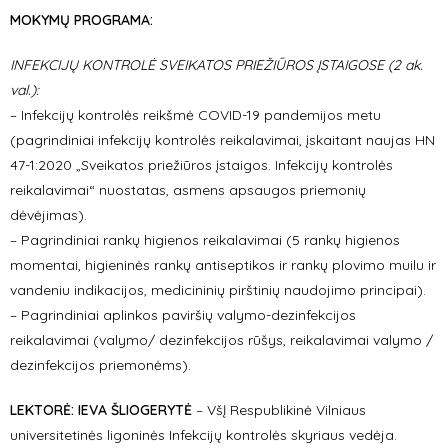
MOKYMŲ PROGRAMA:
INFEKCIJŲ KONTROLĖ SVEIKATOS PRIEŽIŪROS ĮSTAIGOSE (2 ak.
val.):
– Infekcijų kontrolės reikšmė COVID-19 pandemijos metu
(pagrindiniai infekcijų kontrolės reikalavimai, įskaitant naujas HN
47-1:2020 „Sveikatos priežiūros įstaigos. Infekcijų kontrolės
reikalavimai“ nuostatas, asmens apsaugos priemonių
dėvėjimas).
– Pagrindiniai rankų higienos reikalavimai (5 rankų higienos
momentai, higieninės rankų antiseptikos ir rankų plovimo muilu ir
vandeniu indikacijos, medicininių pirštinių naudojimo principai).
– Pagrindiniai aplinkos paviršių valymo-dezinfekcijos
reikalavimai (valymo/ dezinfekcijos rūšys, reikalavimai valymo /
dezinfekcijos priemonėms).
LEKTORĖ: IEVA ŠLIOGERYTĖ
– VšĮ Respublikinė Vilniaus
universitetinės ligoninės Infekcijų kontrolės skyriaus vedėja.