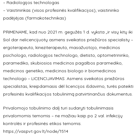
– Radiologijos technologas
– Vaistininkas (visos profesinės kvalifikacijos); vaistininko
padėjėjas (farmakotechnikas)
PRIMENAME, kad nuo 2021 m. gegužės 1 d. vyksta „ir visų kitų iki
šiol dar nelicencijuotų asmens sveikatos priežiūros specialistų –
ergoterapeuto, kineziterapeuto, masažuotojo, medicinos
psichologo, radiologijos technologo, dietisto, optometrininko,
paramediko, skubiosios medicinos pagalbos paramediko,
medicinos genetiko, medicinos biologo ir biomedicinos
technologo – LICENCIJAVIMAS. Asmens sveikatos priežiūros
specialistas, kreipdamasis dėl licencijos išdavimo, turės pateikti
profesinės kvalifikacijos tobulinimą patvirtinančius dokumentus.
Privalomojo tobulinimo dalį turi sudaryti tobulinimasis
privalomomis temomis – ne mažiau kaip po 2 val. infekcijų
kontrolės ir profesinės etikos temomis.
https://vaspvt.gov.lt/node/1514