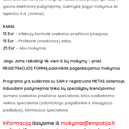
gauna elektroninį pažymėjimą. Galimybė įsigyti mokymus iki
lapkričio 4 d. (imtinai).
KAINA
:
15 Eur
– Infekcijų kontrolė sveikatos priežiūros įstaigose
;
15 Eur
– Profesinė (medicinos) etika;
25 Eur
– Abu mokymai.
Jeigu Jums reikalingi tik vieni iš šių mokymų – prieš
REGISTRACIJOS FORMĄ pasirinkite pageidaujamus mokymus.
Programa yra suderinta su SAM ir registruota METAS sistemoje.
Išduodami pažymėjimai tinka šių specialybių licencijavimui:
a
smens sveikatos priežiūros specialistai, kitos sveikatinimo
veiklos specialistai (odontologo pagalbinkai ir slaugytojo
padėjėjai), farmacijos specialistai.
Informaciją
išsiųsime iš
mokymai@empatija.lt