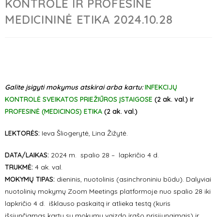
KONTROLĖ IR PROFESINĖ
MEDICININĖ ETIKA 2024.10.28
Galite įsigyti mokymus atskirai arba kartu:
INFEKCIJŲ
KONTROLĖ SVEIKATOS PRIEŽIŪROS ĮSTAIGOSE
(2 ak. val.) ir
PROFESINĖ (MEDICINOS) ETIKA
(2 ak. val.)
LEKTORĖS:
Ieva Šliogerytė, Lina Žižytė.
DATA/LAIKAS:
2024 m. spalio 28 – lapkričio 4 d.
TRUKMĖ:
4 ak. val.
MOKYMŲ TIPAS:
dieninis, nuotolinis (asinchroniniu būdu). Dalyviai
nuotolinių mokymų Zoom Meetings platformoje nuo spalio 28 iki
lapkričio 4 d. išklauso paskaitą ir atlieka testą (kuris
išsiunčiamas kartu su mokymų vaizdo įrašo prisijungimais) ir