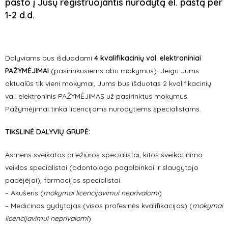
pašto į Jūsų registruojantis nurodytą el. paštą per
1-2 d.d.
Dalyviams bus išduodami
4 kvalifikacinių val. elektroniniai
PAŽYMĖJIMAI
(pasirinkusiems abu mokymus). Jeigu Jums
aktualūs tik vieni mokymai, Jums bus išduotas 2 kvalifikacinių
val. elektroninis PAŽYMĖJIMAS už pasirinktus mokymus.
Pažymėjimai tinka licencijoms nurodytiems specialistams.
TIKSLINĖ DALYVIŲ GRUPĖ:
Asmens sveikatos priežiūros specialistai, kitos sveikatinimo
veiklos specialistai (odontologo pagalbinkai ir slaugytojo
padėjėjai), farmacijos specialistai.
– Akušeris (
mokymai licencijavimui neprivalomi
)
– Medicinos gydytojas (visos profesinės kvalifikacijos) (
mokymai
licencijavimui neprivalomi
)