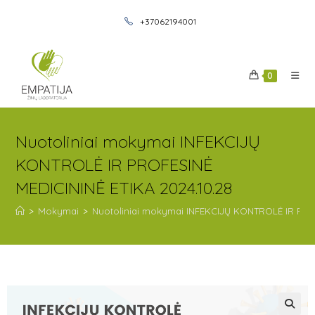
+37062194001
0
Nuotoliniai mokymai INFEKCIJŲ
KONTROLĖ IR PROFESINĖ
MEDICININĖ ETIKA 2024.10.28
>
Mokymai
>
Nuotoliniai mokymai INFEKCIJŲ KONTROLĖ IR PROF