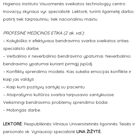
Higienos instituto Visuomenės sveikatos technologijų centro
Inovacijų skyriaus vyr. specialistė. Lektorė, turinti ilgametę darbo
patirtį tiek tarptautiniu, tiek nacionaliniu mastu.
PROFESINĖ MEDICINOS ETIKA (2 ak. val.):
– Kokybiško ir efektyvaus bendravimo svarba sveikatos srities
specialisto darbe.
– Verbalinio ir neverbalinio bendravimo ypatumai. Neverbalinio
bendravimo ypatumai kuriant pirmąjį įspūdį.
– Konfliktų sprendimo modelis. Kas sukelia emocijas konflikte ir
kaip jas valdyti.
– Kaip kurti pozityvų santykį su pacientu.
– Atsiprašymo kultūros svarba tarpusavio santykiuose.
Veiksmingi bendravimo problemų sprendimo būdai.
– Mobingas darbe.
LEKTORĖ:
Respublikinės Vilniaus Universitetinės ligoninės Teisės ir
personalo sk. Vyriausioji specialistė
LINA ŽIŽYTĖ.