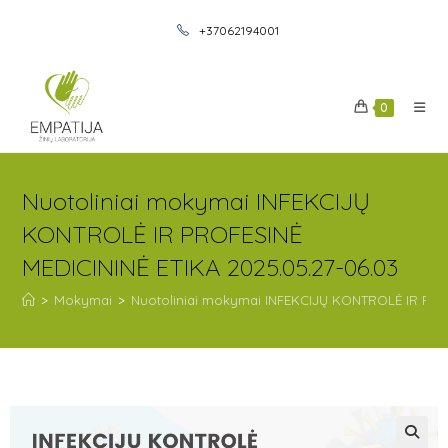
+37062194001
0
Nuotoliniai mokymai INFEKCIJŲ
KONTROLĖ IR PROFESINĖ
MEDICININĖ ETIKA 2025.05.27-06.03
>
Mokymai
>
Nuotoliniai mokymai INFEKCIJŲ KONTROLĖ IR PROF