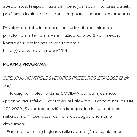
specialistas, kreipdamasis dėl licencijos išdavimo, turės pateikti
profesinės kvalifikacijos tobulinimą patvirtinančius dokumentus.
Privalomojo tobulinimo dalį turi sudaryti tobulinimasis
privalomomis temomis – ne mažiau kaip po 2 val. infekcijų
kontrolės ir profesinės etikos temomis.
https://vaspvt.gov.lt/node/1514
MOKYMŲ PROGRAMA:
INFEKCIJŲ KONTROLĖ SVEIKATOS PRIEŽIŪROS ĮSTAIGOSE (2 ak.
val.):
– Infekcijų kontrolės reikšmė COVID-19 pandemijos metu
(pagrindiniai infekcijų kontrolės reikalavimai, įskaitant naujas HN
47-1:2020 „Sveikatos priežiūros įstaigos. Infekcijų kontrolės
reikalavimai“ nuostatas, asmens apsaugos priemonių
dėvėjimas).
– Pagrindiniai rankų higienos reikalavimai (5 rankų higienos