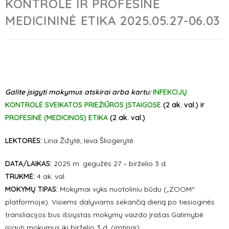
KONTROLĖ IR PROFESINĖ
MEDICININĖ ETIKA 2025.05.27-06.03
Galite įsigyti mokymus atskirai arba kartu:
INFEKCIJŲ
KONTROLĖ SVEIKATOS PRIEŽIŪROS ĮSTAIGOSE
(2 ak. val.) ir
PROFESINĖ (MEDICINOS) ETIKA
(2 ak. val.)
LEKTORĖS:
Lina Žižytė,
Ieva Šliogerytė.
DATA/LAIKAS:
2025 m. gegužės 27 – birželio 3 d.
TRUKMĖ:
4 ak. val.
MOKYMŲ TIPAS:
Mokymai vyks nuotoliniu būdu („ZOOM“
platformoje). Visiems dalyviams sekančią dieną po tiesioginės
transliacijos bus išsiųstas mokymų vaizdo įrašas.Galimybė
įsigyti mokymus iki birželio 3 d. (imtinai).