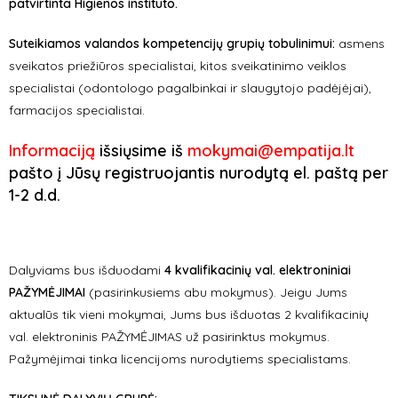
patvirtinta Higienos instituto.
Suteikiamos valandos kompetencijų grupių tobulinimui:
a
smens
sveikatos priežiūros specialistai, kitos sveikatinimo veiklos
specialistai (odontologo pagalbinkai ir slaugytojo padėjėjai),
farmacijos specialistai.
Informaciją
išsiųsime iš
mokymai@empatija.lt
pašto į Jūsų registruojantis nurodytą el. paštą per
1-2 d.d.
Dalyviams bus išduodami
4 kvalifikacinių val. elektroniniai
PAŽYMĖJIMAI
(pasirinkusiems abu mokymus). Jeigu Jums
aktualūs tik vieni mokymai, Jums bus išduotas 2 kvalifikacinių
val. elektroninis PAŽYMĖJIMAS už pasirinktus mokymus.
Pažymėjimai tinka licencijoms nurodytiems specialistams.