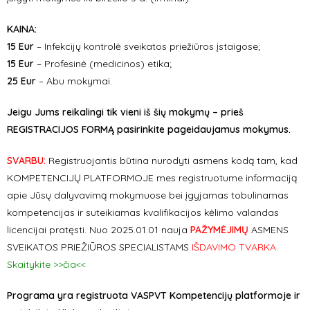
KAINA
:
15 Eur
– Infekcijų kontrolė sveikatos priežiūros įstaigose
;
15 Eur
– Profesinė (medicinos) etika;
25 Eur
– Abu mokymai.
Jeigu Jums reikalingi tik vieni iš šių mokymų – prieš
REGISTRACIJOS FORMĄ pasirinkite pageidaujamus mokymus.
SVARBU:
Registruojantis būtina nurodyti asmens kodą tam, kad
KOMPETENCIJŲ PLATFORMOJE mes registruotume informaciją
apie Jūsų dalyvavimą mokymuose bei įgyjamas tobulinamas
kompetencijas ir suteikiamas kvalifikacijos kėlimo valandas
licencijai pratęsti. Nuo 2025.01.01 nauja
PAŽYMĖJIMŲ
ASMENS
SVEIKATOS PRIEŽIŪROS SPECIALISTAMS
IŠDAVIMO TVARKA
.
Skaitykite >>čia<<
Programa yra registruota VASPVT Kompetencijų platformoje ir