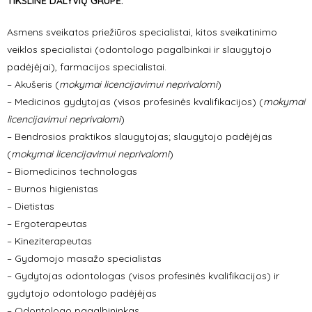
TIKSLINĖ DALYVIŲ GRUPĖ:
Asmens sveikatos priežiūros specialistai, kitos sveikatinimo
veiklos specialistai (odontologo pagalbinkai ir slaugytojo
padėjėjai), farmacijos specialistai.
– Akušeris (
mokymai licencijavimui neprivalomi
)
– Medicinos gydytojas (visos profesinės kvalifikacijos) (
mokymai
licencijavimui neprivalomi
)
– Bendrosios praktikos slaugytojas; slaugytojo padėjėjas
(
mokymai licencijavimui neprivalomi
)
– Biomedicinos technologas
– Burnos higienistas
– Dietistas
– Ergoterapeutas
– Kineziterapeutas
– Gydomojo masažo specialistas
– Gydytojas odontologas (visos profesinės kvalifikacijos) ir
gydytojo odontologo padėjėjas
– Odontologo pagalbininkas