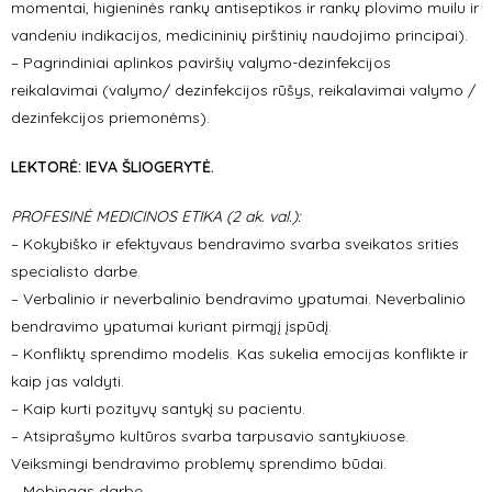
momentai, higieninės rankų antiseptikos ir rankų plovimo muilu ir
vandeniu indikacijos, medicininių pirštinių naudojimo principai).
– Pagrindiniai aplinkos paviršių valymo-dezinfekcijos
reikalavimai (valymo/ dezinfekcijos rūšys, reikalavimai valymo /
dezinfekcijos priemonėms).
LEKTORĖ:
IEVA ŠLIOGERYTĖ.
PROFESINĖ MEDICINOS ETIKA (2 ak. val.):
– Kokybiško ir efektyvaus bendravimo svarba sveikatos srities
specialisto darbe.
– Verbalinio ir neverbalinio bendravimo ypatumai. Neverbalinio
bendravimo ypatumai kuriant pirmąjį įspūdį.
– Konfliktų sprendimo modelis. Kas sukelia emocijas konflikte ir
kaip jas valdyti.
– Kaip kurti pozityvų santykį su pacientu.
– Atsiprašymo kultūros svarba tarpusavio santykiuose.
Veiksmingi bendravimo problemų sprendimo būdai.
– Mobingas darbe.