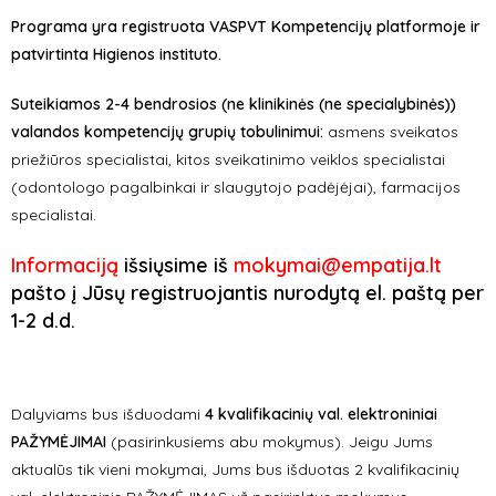
Programa yra registruota VASPVT Kompetencijų platformoje ir
patvirtinta Higienos instituto.
Suteikiamos 2-4 bendrosios (ne klinikinės (ne specialybinės))
valandos kompetencijų grupių tobulinimui:
a
smens sveikatos
priežiūros specialistai, kitos sveikatinimo veiklos specialistai
(odontologo pagalbinkai ir slaugytojo padėjėjai), farmacijos
specialistai.
Informaciją
išsiųsime iš
mokymai@empatija.lt
pašto į Jūsų registruojantis nurodytą el. paštą per
1-2 d.d.
Dalyviams bus išduodami
4 kvalifikacinių val. elektroniniai
PAŽYMĖJIMAI
(pasirinkusiems abu mokymus). Jeigu Jums
aktualūs tik vieni mokymai, Jums bus išduotas 2 kvalifikacinių