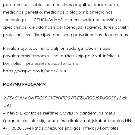
paramediko, skubiosios medicinos pagalbos paramediko,
medicinos genetiko, medicinos biologo ir biomedicinos
technologo – LICENCIJAVIMAS. Asmens sveikatos priežiūros
specialistas, kreipdamasis dėl licencijos išdavimo, turės pateikti
profesinės kvalifikacijos tobulinimą patvirtinančius dokumentus.
Privalomojo tobulinimo dalį turi sudaryti tobulinimasis
privalomomis temomis – ne mažiau kaip po 2 val. infekcijų
kontrolės ir profesinės etikos temomis.
https://vaspvt.gov.lt/node/1514
MOKYMŲ PROGRAMA:
INFEKCIJŲ KONTROLĖ SVEIKATOS PRIEŽIŪROS ĮSTAIGOSE (2 ak.
val.):
– Infekcijų kontrolės reikšmė COVID-19 pandemijos metu
(pagrindiniai infekcijų kontrolės reikalavimai, įskaitant naujas HN
47-1:2020 „Sveikatos priežiūros įstaigos. Infekcijų kontrolės