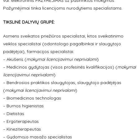
val. elektroninis PAŽYMĖJIMAS už pasirinktus mokymus.
Pažymėjimai tinka licencijoms nurodytiems specialistams.
TIKSLINĖ DALYVIŲ GRUPĖ:
Asmens sveikatos priežiūros specialistai, kitos sveikatinimo
veiklos specialistai (odontologo pagalbinkai ir slaugytojo
padėjėjai), farmacijos specialistai.
– Akušeris (
mokymai licencijavimui neprivalomi
)
– Medicinos gydytojas (visos profesinės kvalifikacijos) (
mokymai
licencijavimui neprivalomi
)
– Bendrosios praktikos slaugytojas; slaugytojo padėjėjas
(
mokymai licencijavimui neprivalomi
)
– Biomedicinos technologas
– Burnos higienistas
– Dietistas
– Ergoterapeutas
– Kineziterapeutas
– Gydomojo masažo specialistas