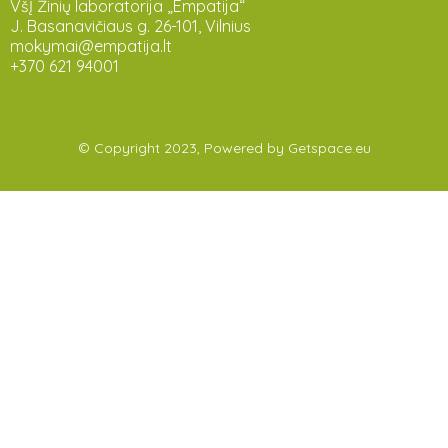
VšĮ Žinių laboratorija „Empatija“
J. Basanavičiaus g. 26-101, Vilnius
mokymai@empatija.lt
+370 621 94001
© Copyright 2023, Powered by
Getspace.eu