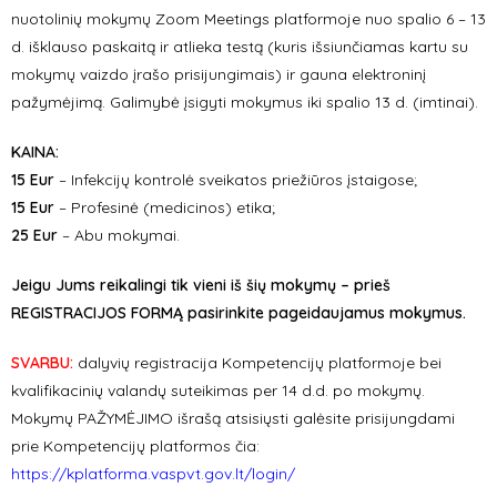
nuotolinių mokymų Zoom Meetings platformoje nuo spalio 6 – 13
d. išklauso paskaitą ir atlieka testą (kuris išsiunčiamas kartu su
mokymų vaizdo įrašo prisijungimais) ir gauna elektroninį
pažymėjimą. Galimybė įsigyti mokymus iki spalio 13 d. (imtinai).
KAINA
:
15 Eur
– Infekcijų kontrolė sveikatos priežiūros įstaigose
;
15 Eur
– Profesinė (medicinos) etika;
25 Eur
– Abu mokymai.
Jeigu Jums reikalingi tik vieni iš šių mokymų – prieš
REGISTRACIJOS FORMĄ pasirinkite pageidaujamus mokymus.
SVARBU:
dalyvių registracija Kompetencijų platformoje bei
kvalifikacinių valandų suteikimas per 14 d.d. po mokymų.
Mokymų PAŽYMĖJIMO išrašą atsisiųsti galėsite prisijungdami
prie Kompetencijų platformos čia:
https://kplatforma.vaspvt.gov.lt/login/