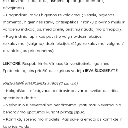
reikalavimai“ nuostatas, asmens apsaugos priemonių
dėvėjimas).
– Pagrindiniai rankų higienos reikalavimai (5 rankų higienos
momentai, higieninės rankų antiseptikos ir rankų plovimo muilu ir
vandeniu indikacijos, medicininių pirštinių naudojimo principai).
– Pagrindiniai aplinkos paviršių valymo-dezinfekcijos
reikalavimai (valymo/ dezinfekcijos rūšys, reikalavimai valymo /
dezinfekcijos priemonėms).
LEKTORĖ:
Respublikinės Vilniaus Universitetinės ligoninės
Epidemiologinės priežiūros skyriaus vedėja
IEVA ŠLIOGERYTĖ
.
PROFESINĖ MEDICINOS ETIKA (2 ak. val.):
– Kokybiško ir efektyvaus bendravimo svarba sveikatos srities
specialisto darbe.
– Verbalinio ir neverbalinio bendravimo ypatumai. Neverbalinio
bendravimo ypatumai kuriant pirmąjį įspūdį.
– Konfliktų sprendimo modelis. Kas sukelia emocijas konflikte ir
kaip jas valdyti.