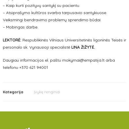
– Kaip kurti pozityvų santykį su pacientu.
– Atsiprašymo kultūros svarba tarpusavio santykiuose.
Veiksmingi bendravimo problemų sprendimo būdai.
– Mobingas darbe.
LEKTORĖ:
Respublikinės Vilniaus Universitetinės ligoninės Teisės ir
personalo sk. Vyriausioji specialistė
LINA ŽIŽYTĖ.
Daugiau informacijos el. paštu mokymai@empatija.lt arba
telefonu +370 621 94001
Kategorija
Įvykę renginiai