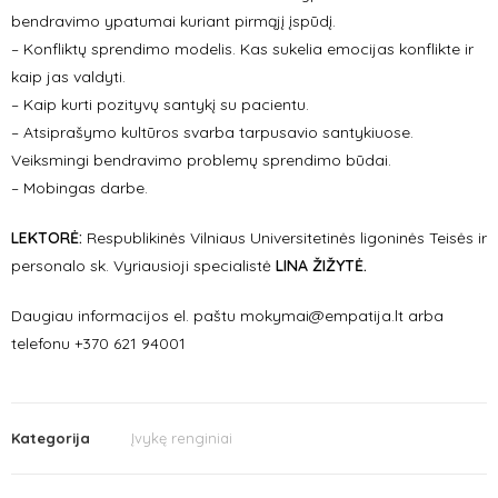
bendravimo ypatumai kuriant pirmąjį įspūdį.
– Konfliktų sprendimo modelis. Kas sukelia emocijas konflikte ir
kaip jas valdyti.
– Kaip kurti pozityvų santykį su pacientu.
– Atsiprašymo kultūros svarba tarpusavio santykiuose.
Veiksmingi bendravimo problemų sprendimo būdai.
– Mobingas darbe.
LEKTORĖ:
Respublikinės Vilniaus Universitetinės ligoninės Teisės ir
personalo sk. Vyriausioji specialistė
LINA ŽIŽYTĖ.
Daugiau informacijos el. paštu mokymai@empatija.lt arba
telefonu +370 621 94001
Kategorija
Įvykę renginiai