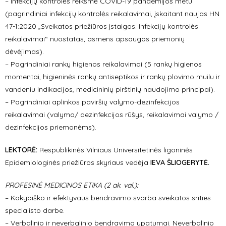
– Infekcijų kontrolės reikšmė COVID-19 pandemijos metu
(pagrindiniai infekcijų kontrolės reikalavimai, įskaitant naujas HN
47-1:2020 „Sveikatos priežiūros įstaigos. Infekcijų kontrolės
reikalavimai“ nuostatas, asmens apsaugos priemonių
dėvėjimas).
– Pagrindiniai rankų higienos reikalavimai (5 rankų higienos
momentai, higieninės rankų antiseptikos ir rankų plovimo muilu ir
vandeniu indikacijos, medicininių pirštinių naudojimo principai).
– Pagrindiniai aplinkos paviršių valymo-dezinfekcijos
reikalavimai (valymo/ dezinfekcijos rūšys, reikalavimai valymo /
dezinfekcijos priemonėms).
LEKTORĖ:
Respublikinės Vilniaus Universitetinės ligoninės
Epidemiologinės priežiūros skyriaus vedėja
IEVA ŠLIOGERYTĖ
.
PROFESINĖ MEDICINOS ETIKA (2 ak. val.):
– Kokybiško ir efektyvaus bendravimo svarba sveikatos srities
specialisto darbe.
– Verbalinio ir neverbalinio bendravimo ypatumai. Neverbalinio