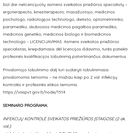
šiol dar nelicencijuotų asmens sveikatos priežiūros specialistų –
ergoterapeuto, kineziterapeuto, masažuotojo, medicinos
psichologo, radiologijos technologo, dietisto, optometrininko,
paramediko, skubiosios medicinos pagalbos paramediko,
medicinos genetiko, medicinos biologo ir biomedicinos
technologo – LICENCIJAVIMAS. Asmens sveikatos priežiūros
specialistas, kreipdamasis dėl licencijos išdavimo, turės pateikti
profesinės kvalifikacijos tobulinimą patvirtinančius dokumentus.
Privalomojo tobulinimo dalį turi sudaryti tobulinimasis
privalomomis temomis – ne mažiau kaip po 2 val. infekcijų
kontrolės ir profesinės etikos temomis.
https://vaspvt.gov.lt/node/1514
SEMINARO PROGRAMA:
INFEKCIJŲ KONTROLĖ SVEIKATOS PRIEŽIŪROS ĮSTAIGOSE (2 ak.
val.):