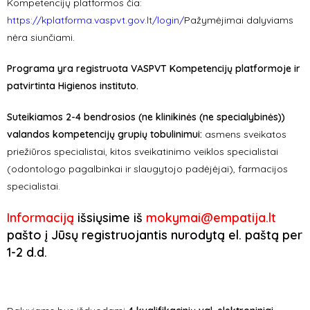
Kompetencijų platformos čia:
https://kplatforma.vaspvt.gov.lt/login/
Pažymėjimai dalyviams
nėra siunčiami.
Programa yra registruota VASPVT Kompetencijų platformoje ir
patvirtinta Higienos instituto.
Suteikiamos 2-4 bendrosios (ne klinikinės (ne specialybinės))
valandos kompetencijų grupių tobulinimui:
a
smens sveikatos
priežiūros specialistai, kitos sveikatinimo veiklos specialistai
(odontologo pagalbinkai ir slaugytojo padėjėjai), farmacijos
specialistai.
Informaciją
išsiųsime iš
mokymai@empatija.lt
pašto į Jūsų registruojantis nurodytą el. paštą per
1-2 d.d.