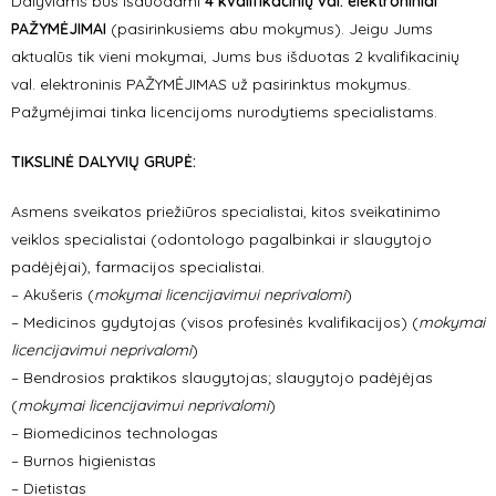
Dalyviams bus išduodami
4 kvalifikacinių val. elektroniniai
PAŽYMĖJIMAI
(pasirinkusiems abu mokymus). Jeigu Jums
aktualūs tik vieni mokymai, Jums bus išduotas 2 kvalifikacinių
val. elektroninis PAŽYMĖJIMAS už pasirinktus mokymus.
Pažymėjimai tinka licencijoms nurodytiems specialistams.
TIKSLINĖ DALYVIŲ GRUPĖ:
Asmens sveikatos priežiūros specialistai, kitos sveikatinimo
veiklos specialistai (odontologo pagalbinkai ir slaugytojo
padėjėjai), farmacijos specialistai.
– Akušeris (
mokymai licencijavimui neprivalomi
)
– Medicinos gydytojas (visos profesinės kvalifikacijos) (
mokymai
licencijavimui neprivalomi
)
– Bendrosios praktikos slaugytojas; slaugytojo padėjėjas
(
mokymai licencijavimui neprivalomi
)
– Biomedicinos technologas
– Burnos higienistas
– Dietistas