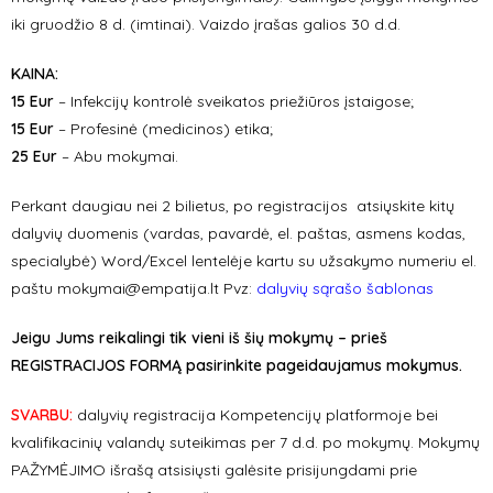
iki gruodžio 8 d. (imtinai). Vaizdo įrašas galios 30 d.d.
KAINA
:
15 Eur
– Infekcijų kontrolė sveikatos priežiūros įstaigose
;
15 Eur
– Profesinė (medicinos) etika;
25 Eur
– Abu mokymai.
Perkant daugiau nei 2 bilietus, po registracijos atsiųskite kitų
dalyvių duomenis (vardas, pavardė, el. paštas, asmens kodas,
specialybė) Word/Excel lentelėje kartu su užsakymo numeriu el.
paštu
mokymai@empatija.lt
Pvz:
dalyvių sąrašo šablonas
Jeigu Jums reikalingi tik vieni iš šių mokymų – prieš
REGISTRACIJOS FORMĄ pasirinkite pageidaujamus mokymus.
SVARBU:
dalyvių registracija Kompetencijų platformoje bei
kvalifikacinių valandų suteikimas per 7 d.d. po mokymų. Mokymų
PAŽYMĖJIMO išrašą atsisiųsti galėsite prisijungdami prie