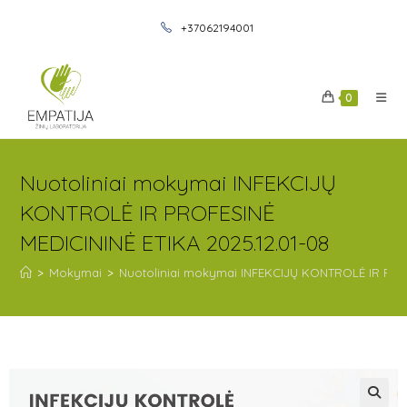
+37062194001
0
Nuotoliniai mokymai INFEKCIJŲ
KONTROLĖ IR PROFESINĖ
MEDICININĖ ETIKA 2025.12.01-08
>
Mokymai
>
Nuotoliniai mokymai INFEKCIJŲ KONTROLĖ IR PROF