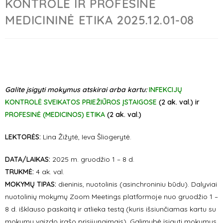
KONTROLĖ IR PROFESINĖ
MEDICININĖ ETIKA 2025.12.01-08
Galite įsigyti mokymus atskirai arba kartu:
INFEKCIJŲ
KONTROLĖ SVEIKATOS PRIEŽIŪROS ĮSTAIGOSE
(2 ak. val.) ir
PROFESINĖ (MEDICINOS) ETIKA
(2 ak. val.)
LEKTORĖS:
Lina Žižytė,
Ieva Šliogerytė.
DATA/LAIKAS:
2025 m. gruodžio 1 – 8 d.
TRUKMĖ:
4 ak. val.
MOKYMŲ TIPAS:
dieninis, nuotolinis (asinchroniniu būdu). Dalyviai
nuotolinių mokymų Zoom Meetings platformoje nuo gruodžio 1 –
8 d. išklauso paskaitą ir atlieka testą (kuris išsiunčiamas kartu su
mokymų vaizdo įrašo prisijungimais). Galimybė įsigyti mokymus