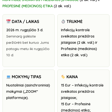
PROFESINĖ (MEDICINOS) ETIKA
(2 ak. val.)
DATA / LAIKAS
TRUKMĖ
2026 m. rugpjūčio 3 d.
Infekcijų kontrolė
Seminarą galėsite
sveikatos priežiūros
peržiūrėti bet kuriuo Jums
įstaigose (2 ak. val.) ir
patogiu metu iki rugpjūčio
Profesinė (medicinos)
10 d.
etika (2 ak. val.)
MOKYMŲ TIPAS
KAINA
Nuotoliniai (asinchroniniai)
15 Eur – Infekcijų kontrolė
mokymai („ZOOM“
sveikatos priežiūros
platformoje).
įstaigose;
15 Eur – Profesinė
(medicinos) etika;