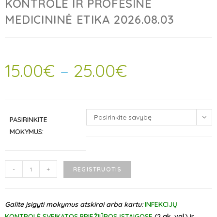
KONTROLĖ IR PROFESINĖ
MEDICININĖ ETIKA 2026.08.03
15.00
€
–
25.00
€
Pasirinkite savybę
PASIRINKITE
MOKYMUS:
-
+
REGISTRUOTIS
Galite įsigyti mokymus atskirai arba kartu:
INFEKCIJŲ
KONTROLĖ SVEIKATOS PRIEŽIŪROS ĮSTAIGOSE
(2 ak. val.) ir