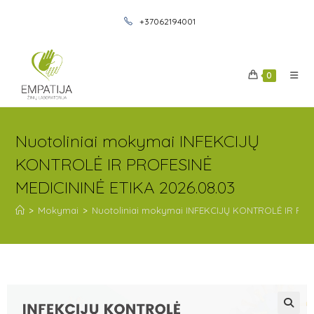
+37062194001
0
Nuotoliniai mokymai INFEKCIJŲ
KONTROLĖ IR PROFESINĖ
MEDICININĖ ETIKA 2026.08.03
>
Mokymai
>
Nuotoliniai mokymai INFEKCIJŲ KONTROLĖ IR PROF