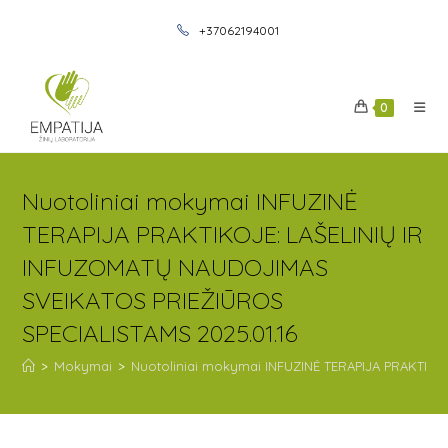
+37062194001
0
Nuotoliniai mokymai INFUZINĖ
TERAPIJA PRAKTIKOJE: LAŠELINIŲ IR
INFUZOMATŲ NAUDOJIMAS
SVEIKATOS PRIEŽIŪROS
SPECIALISTAMS 2025.01.16
>
Mokymai
>
Nuotoliniai mokymai INFUZINĖ TERAPIJA PRAKTIK