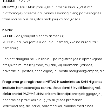
TRUKMĖ:
3 ak. val.
MOKYMŲ TIPAS:
Mokymai vyks nuotoliniu būdu („ZOOM“
platformoje). Visiems dalyviams sekančią dieną po tiesioginės
transliacijos bus išsiųstas mokymų vaizdo įrašas.
KAINA:
24 Eur
– dalyvaujant vienam asmeniui;
20 Eur
– dalyvaujant 4 ir daugiau asmenų (kaina nurodyta 1
asmeniui).
Perkant daugiau nei 2 bilietus – po registracijos ir apmokėjimo
atsiųskite mums kitų mokymų dalyvių duomenis (vardas,
pavardė, el. paštas, specialybė) el. paštu mokymai@empatija.lt
Programa yra registruota METAS ir suderinta su SAM Higienos
instituto Kompetencijos centru. Išduodami 3 kvalifikacinių val.
elektroniniai PAŽYMĖJIMAI tinkami licencijai pratęsti:
gydytojai,
bendrosios praktikos slaugytojai (visos profesinės
kvalifikacijos), akušeriai, paramedikai, skubios medicinos