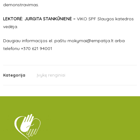
demonstravimas.
LEKTORĖ: JURGITA STANKŪNIENĖ –
VIKO SPF Slaugos katedros
vedėja.
Daugiau informacijos el. paštu mokymai@empatija.lt arba
telefonu +370 621 94001
Kategorija
Įvykę renginiai