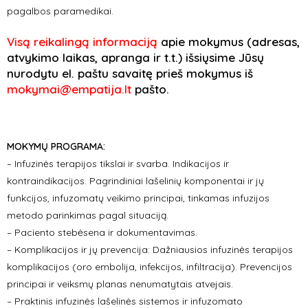
pagalbos paramedikai.
Visą reikalingą informaciją
apie mokymus (adresas,
atvykimo laikas, apranga ir t.t.) išsiųsime Jūsų
nurodytu el. paštu savaitę prieš mokymus iš
mokymai@empatija.lt
pašto.
MOKYMŲ PROGRAMA:
– Infuzinės terapijos tikslai ir svarba. Indikacijos ir
kontraindikacijos. Pagrindiniai lašelinių komponentai ir jų
funkcijos, infuzomatų veikimo principai, tinkamas infuzijos
metodo parinkimas pagal situaciją.
– Paciento stebėsena ir dokumentavimas.
– Komplikacijos ir jų prevencija: Dažniausios infuzinės terapijos
komplikacijos (oro embolija, infekcijos, infiltracija). Prevencijos
principai ir veiksmų planas nenumatytais atvejais.
– Praktinis infuzinės lašelinės sistemos ir infuzomato