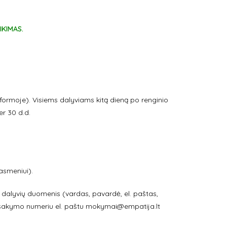
IKIMAS.
rmoje). Visiems dalyviams kitą dieną po renginio
er 30 d.d.
asmeniui).
tų dalyvių duomenis (vardas, pavardė, el. paštas,
žsakymo numeriu el. paštu
mokymai@empatija.lt