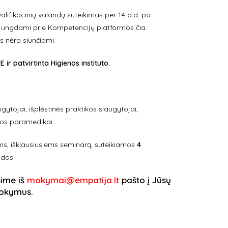
alifikacinių valandų suteikimas per 14 d.d. po
jungdami prie Kompetencijų platformos čia:
 nėra siunčiami.
patvirtinta Higienos instituto.
gytojai, išplėstinės praktikos slaugytojai,
bos paramedikai.
ams, išklausiusiems seminarą, suteikiamos
4
ndos.
sime iš
mokymai@empatija.lt
pašto į Jūsų
 mokymus.