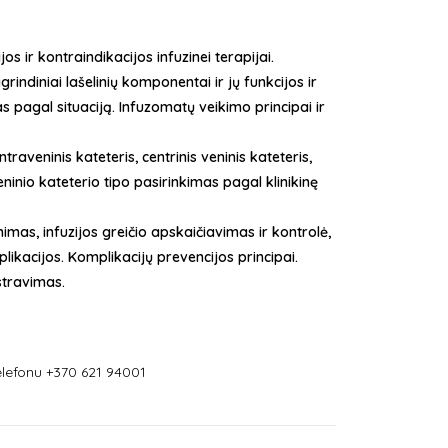
ijos ir kontraindikacijos infuzinei terapijai.
rindiniai lašelinių komponentai ir jų funkcijos ir
pagal situaciją. Infuzomatų veikimo principai ir
ntraveninis kateteris, centrinis veninis kateteris,
ninio kateterio tipo pasirinkimas pagal klinikinę
imas, infuzijos greičio apskaičiavimas ir kontrolė,
likacijos. Komplikacijų prevencijos principai.
stravimas.
lefonu +370 621 94001