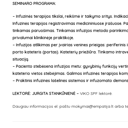
SEMINARO PROGRAMA:
–
Infuzinės terapijos tikslai, reikšmė ir taikymo sritys. Indikac
Infuzinės terapijos registravimas medicininiuose įrašuose. Pag
tinkamas paruošimas. Tinkamas infuzijos metodo parinkimas 
privalumai klinikinėje praktikoje.
– Infuzijos atlikimas per įvairias venines prieigas: periferinis i
porto kateteris (portas). Kateterių priežiūra. Tinkamo intrave
situaciją.
– Paciento stebėsena infuzijos metu: gyvybinių funkcijų vertin
kateterio vietos stebėjimas. Galimos infuzinės terapijos komp
– Praktinis infuzinės lašelinės sistemos ir infuzomato demon
LEKTORĖ: JURGITA STANKŪNIENĖ –
VIKO
SPF lektorė.
Daugiau informacijos el. paštu mokymai@empatija.lt arba te