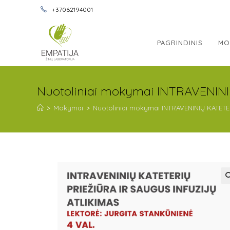
+37062194001
PAGRINDINIS
MO
Nuotoliniai mokymai INTRAVENINI
>
Mokymai
>
Nuotoliniai mokymai INTRAVENINIŲ KATETER