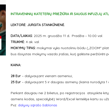
INTRAVENINIŲ KATETERIŲ PRIEŽIŪRA IR SAUGUS INFUZIJŲ ATL
LEKTORĖ:
JURGITA STANKŪNIENĖ
.
DATA/LAIKAS:
2025 m. gruodžio 11 d
.
Pradžia – 10.00 val.
TRUKMĖ:
4 ak. val.
MOKYMŲ TIPAS:
mokymai vyks nuotoliniu būdu („ZOOM“ platfo
bus išsiųstas mokymų vaizdo įrašas, kurį galėsite peržiūrėti p
KAINA:
28 Eur
– dalyvaujant vienam asmeniui;
25 Eur
– dalyvaujant 5 ir daugiau asmenų (kaina nurodyta 1 
Perkant daugiau nei 2 bilietus, po registracijos atsiųskite ki
asmens kodas, specialybė) Word/Excel lentelėje kartu su u
Pvz:
dalyvių sąrašo šablonas