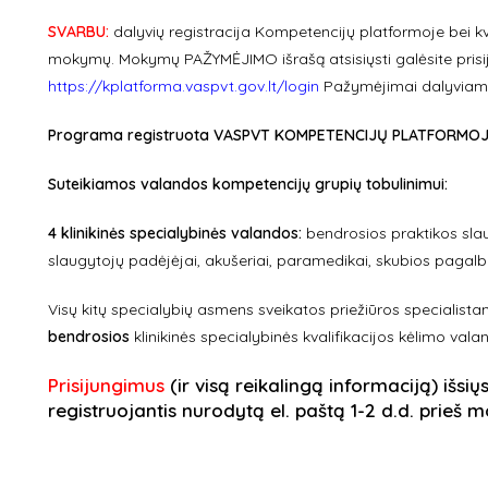
SVARBU:
dalyvių registracija Kompetencijų platformoje bei kv
mokymų. Mokymų PAŽYMĖJIMO išrašą atsisiųsti galėsite prisi
https://kplatforma.vaspvt.gov.lt/login
Pažymėjimai dalyviams
Programa registruota VASPVT KOMPETENCIJŲ PLATFORMOJE ir 
Suteikiamos valandos kompetencijų grupių tobulinimui:
4 klinikinės specialybinės valandos:
bendrosios praktikos slau
slaugytojų padėjėjai, akušeriai, paramedikai, skubios pagal
Visų kitų specialybių asmens sveikatos priežiūros specialist
bendrosios
klinikinės specialybinės kvalifikacijos kėlimo vala
Prisijungimus
(ir visą reikalingą informaciją) išsių
registruojantis nurodytą el. paštą 1-2 d.d. prieš