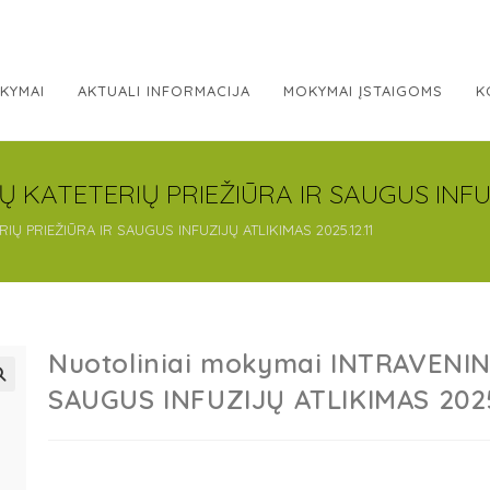
KYMAI
AKTUALI INFORMACIJA
MOKYMAI ĮSTAIGOMS
K
Ų KATETERIŲ PRIEŽIŪRA IR SAUGUS INFUZ
IŲ PRIEŽIŪRA IR SAUGUS INFUZIJŲ ATLIKIMAS 2025.12.11
Nuotoliniai mokymai INTRAVENIN
SAUGUS INFUZIJŲ ATLIKIMAS 2025