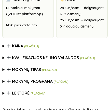
Nuotoliniai mokymai
28 Eur/asm. – dalyvaujant
(„ZOOM“ platformoje).
iki 5 asmenų;
25 Eur/asm. – dalyvaujant
Mokymai kartojami.
5 ir daugiau asmenų.
KAINA
(PLAČIAU)
KVALIFIKACIJOS KĖLIMO VALANDOS
(PLAČIAU)
MOKYMŲ TIPAS
(PLAČIAU)
MOKYMŲ PROGRAMA
(PLAČIAU)
LEKTORĖ
(PLAČIAU)
Daugiau informacijos el. paštu mokymai@empatija.lt arba