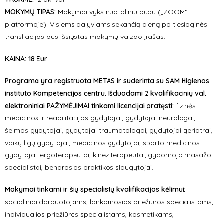
MOKYMŲ TIPAS:
Mokymai vyks nuotoliniu būdu („ZOOM“
platformoje). Visiems dalyviams sekančią dieną po tiesioginės
transliacijos bus išsiųstas mokymų vaizdo įrašas.
KAINA: 18 Eur
Programa yra registruota METAS ir suderinta su SAM Higienos
instituto Kompetencijos centru. Išduodami 2 kvalifikacinių val.
elektroniniai PAŽYMĖJIMAI tinkami licencijai pratęsti:
fizinės
medicinos ir reabilitacijos gydytojai, gydytojai neurologai,
šeimos gydytojai, gydytojai traumatologai, gydytojai geriatrai,
vaikų ligų gydytojai, medicinos gydytojai, sporto medicinos
gydytojai, ergoterapeutai, kineziterapeutai, gydomojo masažo
specialistai, bendrosios praktikos slaugytojai.
Mokymai tinkami ir šių specialistų kvalifikacijos kėlimui:
socialiniai darbuotojams, lankomosios priežiūros specialistams,
individualios priežiūros specialistams, kosmetikams,