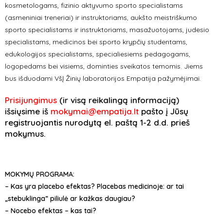
kosmetologams, fizinio aktyvumo sporto specialistams
(asmeniniai treneriai) ir instruktoriams, aukšto meistriškumo
sporto specialistams ir instruktoriams, masažuotojams, judesio
specialistams, medicinos bei sporto krypčių studentams,
edukologijos specialistams, specialiesiems pedagogams,
logopedams bei visiems, dominties sveikatos temomis. Jiems
bus išduodami VšĮ Žinių laboratorijos Empatija pažymėjimai.
Prisijungimus
(ir visą reikalingą informaciją)
išsiųsime iš
mokymai@empatija.lt
pašto į Jūsų
registruojantis nurodytą el. paštą 1-2 d.d. prieš
mokymus.
MOKYMŲ PROGRAMA:
– Kas yra placebo efektas? Placebas medicinoje: ar tai
„stebuklinga” piliulė ar kažkas daugiau?
– Nocebo efektas – kas tai?