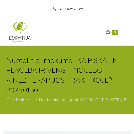
+37062194001
0
Nuotoliniai mokymai KAIP SKATINTI
PLACEBĄ IR VENGTI NOCEBO
KINEZITERAPIJOS PRAKTIKOJE?
2025.01.30
>
Mokymai
>
Nuotoliniai mokymai KAIP SKATINTI PLACEBĄ IR V