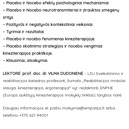
– Placebo ir Nocebo efektų psichologiniai mechanizmai.
– Placebo ir Nocebo neurotransmiteriai ir įtrauktos smegenų
sritys.
– Pozityvūs ir negatyvūs kontekstiniai veiksniai.
– Tyrimai ir rezultatai.
– Placebo ir nocebo fenomenas kineziterapijoje.
– Placebo skatinimo strategijos ir nocebo vengimas
kineziterapijos praktikoje.
– Klausimai, atsakymai.
LEKTORĖ: prof. doc. dr. VILMA DUDONIENĖ
– LSU Sveikatinimo ir
reabilitacijos katedros profesorė, žurnalo „Reabilitacijos mokslai:
slauga, kineziterapija, ergoterapija“ vyr. redaktorė, ENPHE
(Europs aukštųjų kineziterapijos mokyklų tinklas) tarybos narė.
Daugiau informacijos el. paštu mokymai@empatija.lt arba
telefonu +370 621 94001