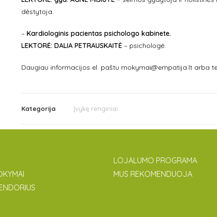
dėstytoja.
–
Kardiologinis pacientas psichologo kabinete.
LEKTORĖ:
DALIA PETRAUSKAITĖ
–
psichologė.
Daugiau informacijos el. paštu mokymai@empatija.lt arba te
Kategorija
Įvykę renginiai
LOJALUMO PROGRAMA
OKYMAI
MUS REKOMENDUOJA
ENDORIUS