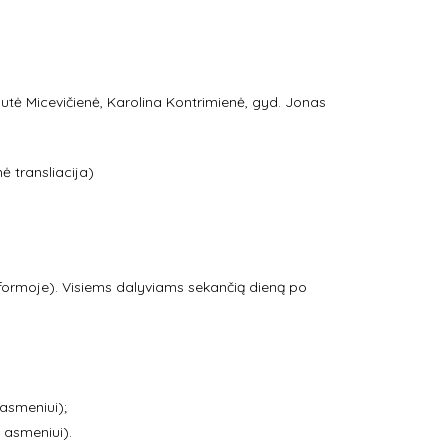
mutė Micevičienė, Karolina Kontrimienė, gyd. Jonas
nė transliacija)
ormoje). Visiems dalyviams sekančią dieną po
asmeniui);
 asmeniui).