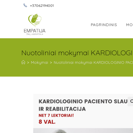
+37062194001
PAGRINDINIS
MO
Nuotoliniai mokymai KARDIOLOGI
>
Mokymai
>
Nuotoliniai mokymai KARDIOLOGINIO PACI