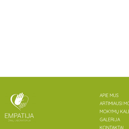
APIE MUS
ARTIMIAUSI M
MOKYMŲ KAL
GALERIJA
KONTAKTAI