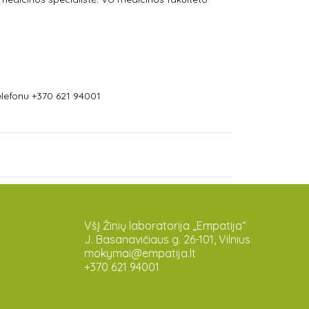
lefonu +370 621 94001
VšĮ Žinių laboratorija „Empatija“
J. Basanavičiaus g. 26-101, Vilnius
mokymai@empatija.lt
+370 621 94001