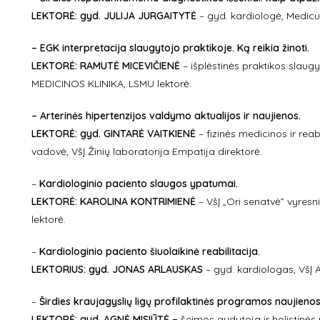
LEKTORĖ: gyd.
JULIJA JURGAITYTĖ
– gyd. kardiologė, Medic
– EGK interpretacija slaugytojo praktikoje. Ką reikia žinoti.
LEKTORĖ: RAMUTĖ MICEVIČIENĖ
– išplėstinės praktikos slaug
MEDICINOS KLINIKA, LSMU lektorė.
– Arterinės hipertenzijos valdymo aktualijos ir naujienos.
LEKTORĖ: gyd
. GINTARĖ VAITKIENĖ
–
fizinės medicinos ir reab
vadovė, VšĮ Žinių laboratorija Empatija direktorė.
–
Kardiologinio paciento slaugos ypatumai.
LEKTORĖ: KAROLINA KONTRIMIENĖ
–
VšĮ „Ori senatvė” vyresn
lektorė.
–
Kardiologinio paciento šiuolaikinė reabilitacija.
LEKTORIUS: gyd.
JONAS ARLAUSKAS
–
gyd. kardiologas, VšĮ A
–
Širdies kraujagyslių ligų profilaktinės programos naujienos
LEKTORĖ: gyd.
AGNĖ MISIŪTĖ
–
šeimos gydytoja ir holistinės