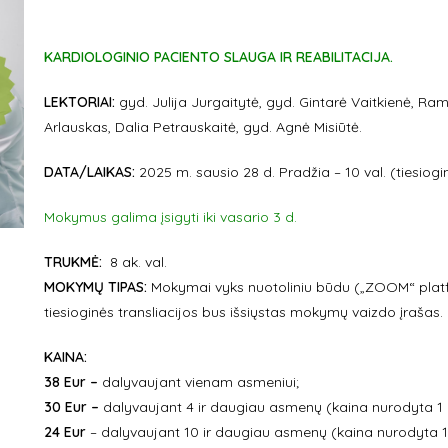
KARDIOLOGINIO PACIENTO SLAUGA IR REABILITACIJA.
LEKTORIAI:
gyd. Julija Jurgaitytė, gyd. Gintarė Vaitkienė, Ra
Arlauskas, Dalia Petrauskaitė, gyd. Agnė Misiūtė.
DATA/LAIKAS:
2025 m.
sausio 28
d. Pradžia – 10 val. (tiesiogi
Mokymus galima įsigyti iki vasario 3 d.
TRUKMĖ:
8 ak. val.
MOKYMŲ TIPAS:
Mokymai vyks nuotoliniu būdu („ZOOM“ platf
tiesioginės transliacijos bus išsiųstas mokymų vaizdo įrašas.
KAINA:
38 Eur –
dalyvaujant vienam asmeniui;
30 Eur –
dalyvaujant 4 ir daugiau asmenų (kaina nurodyta 1 
24 Eur
– dalyvaujant 10 ir daugiau asmenų (kaina nurodyta 1