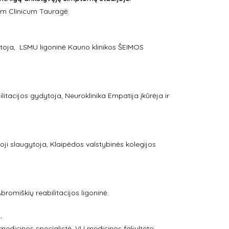
um Clinicum Tauragė.
ytoja,
LSMU ligoninė Kauno klinikos ŠEIMOS
ilitacijos gydytoja, Neuroklinika Empatija įkūrėja ir
ioji slaugytoja, Klaipėdos valstybinės kolegijos
bromiškių reabilitacijos ligoninė.
.
 medicinos specialistė. VU medicinos fakulteto