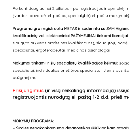
Perkant daugiau nei 2 bilietus – po registracijos ir apmokė
(vardas, pavardė, el. paštas, specialybė) el. paštu mokymai
Programa yra registruota METAS ir suderinta su SAM Higieno
kvalifikacinių val. elektroniniai PAŽYMĖJIMAI tinkami licencijai
slaugytojai (visos profesinės kvalifikacijos), slaugytojų pad
specialistai, ergoterapeutai, medicinos psichologai.
Mokymai tinkami ir šių specialistų kvalifikacijos kėlimui:
socia
specialistai, individualios priežiūros specialistai. Jiems bus 
pažymėjimai.
Prisijungimus
(ir visą reikalingą informaciją) išsių
registruojantis nurodytą el. paštą 1-2 d.d. prieš
MOKYMŲ PROGRAMA:
– Širdies nepakankamumo diagnostikos iššūkiai: kaip atpažin