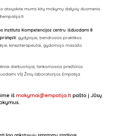
jimo atsiųskite mums kitų mokymų dalyvių duomenis
@empatija.lt
s instituto Kompetencijos centru. Išduodami 8
 pratęsti:
gydytojai, bendrosios praktikos
ėjėjai, kineziterapeutai, gydomojo masažo
liniai darbuotojai, lankomosios priežiūros
išduodami VšĮ Žinių laboratorijos Empatija
sime iš
mokymai@empatija.lt
pašto į Jūsų
 mokymus.
ti ligą ankstyvųjų simptomų stadijoje.