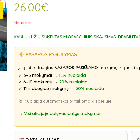
26.00
€
Neturime
KAULŲ LŪŽIŲ SUKELTAS MIOFASCIJINIS SKAUSMAS. REABILITAC
VASAROS PASIŪLYMAS
Įsigykite daugiau
VASAROS PASIŪLYMO
mokymų ir gaukite 
✓
3–5 mokymai
→
15% nuolaida
✓
6–10 mokymų
→
20% nuolaida
✓
11 ir daugiau mokymų
→
30% nuolaida
Nuolaida automatiškai pritaikoma krepšelyje.
→ Visi akcijoje dalyvaujantys mokymai