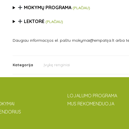
MOKYMŲ PROGRAMA
(PLAČIAU)
LEKTORĖ
(PLAČIAU)
Daugiau informacijos el. paštu mokymai@empatija.lt arba te
Kategorija
Įvykę renginiai
LOJALUMO PROGRAMA
OKYMAI
MUS REKOMENDUOJA
ENDORIUS