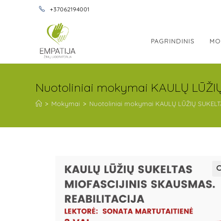
+37062194001
PAGRINDINIS
MO
Nuotoliniai mokymai KAULŲ LŪŽI
>
Mokymai
>
Nuotoliniai mokymai KAULŲ LŪŽIŲ SUKELT