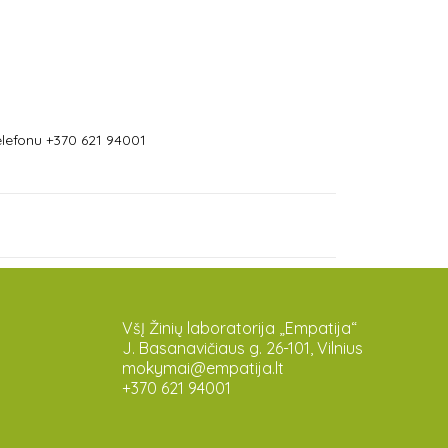
lefonu +370 621 94001
VšĮ Žinių laboratorija „Empatija“
J. Basanavičiaus g. 26-101, Vilnius
mokymai@empatija.lt
+370 621 94001