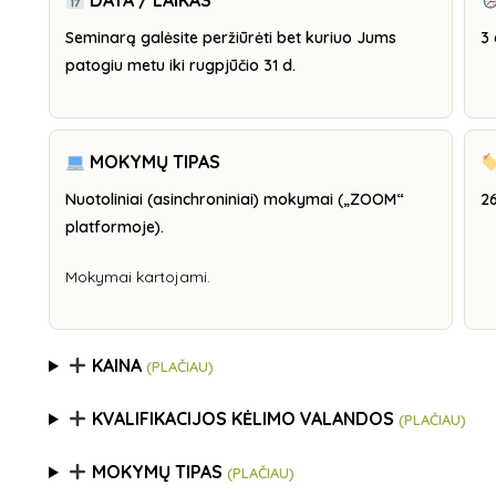
DATA / LAIKAS
Seminarą galėsite peržiūrėti bet kuriuo Jums
3 
patogiu metu iki rugpjūčio 31 d.
MOKYMŲ TIPAS
Nuotoliniai (asinchroniniai) mokymai („ZOOM“
26
platformoje).
Mokymai kartojami.
KAINA
(PLAČIAU)
KVALIFIKACIJOS KĖLIMO VALANDOS
(PLAČIAU)
MOKYMŲ TIPAS
(PLAČIAU)