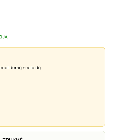
IJA.
papildomą nuolaidą: