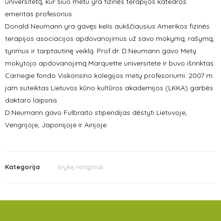
universitetą, kur šiuo metu yra fizinės terapijos katedros
emeritas profesorius.
Donald Neumann yra gavęs kelis aukščiausius Amerikos fizinės
terapijos asociacijos apdovanojimus už savo mokymą, rašymą,
tyrimus ir tarptautinę veiklą. Prof.dr. D.Neumann gavo Metų
mokytojo apdovanojimą Marquette universitete ir buvo išrinktas
Carnegie fondo Viskonsino kolegijos metų profesoriumi. 2007 m.
jam suteiktas Lietuvos kūno kultūros akademijos (LKKA) garbės
daktaro laipsnis
D.Neumann gavo Fulbraito stipendijas dėstyti Lietuvoje,
Vengrijoje, Japonijoje ir Airijoje.
Kategorija
Įvykę renginiai