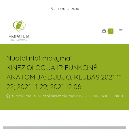
+37062194001
0
Nuotoliniai mokymai
KINEZIOLOGIJA IR FUNKCINĖ
ANATOMIJA: DUBUO, KLUBAS 2021 11
22; 2021 11 29; 2021 12 06
>
Mokymai
>
Nuotoliniai mokymai KINEZIOLOGIJA IR FUNKCINĖ AN