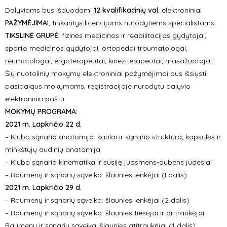
Dalyviams bus išduodami
12 kvalifikacinių val.
elektroniniai
PAŽYMĖJIMAI
, tinkantys licencijoms nurodytiems specialistams.
TIKSLINĖ GRUPĖ:
fizinės medicinos ir reabilitacijos gydytojai,
sporto medicinos gydytojai, ortopedai traumatologai,
reumatologai, ergoterapeutai, kineziterapeutai, masažuotojai.
Šių nuotolinių mokymų elektroniniai pažymėjimai bus išsiųsti
pasibaigus mokymams, registracijoje nurodytu dalyvio
elektroniniu paštu.
MOKYMŲ PROGRAMA:
2021 m. Lapkričio 22 d.
– Klubo sąnario anatomija: kaulai ir sąnario struktūra; kapsulės ir
minkštųjų audinių anatomija.
– Klubo sąnario kinematika ir susiję juosmens-dubens judesiai
– Raumenų ir sąnarių sąveika: šlaunies lenkėjai (I dalis)
2021 m. Lapkričio 29 d.
– Raumenų ir sąnarių sąveika: šlaunies lenkėjai (2 dalis)
– Raumenų ir sąnarių sąveika: šlaunies tiesėjai ir pritraukėjai.
Raumenų ir sąnarių sąveika: šlaunies atitraukėjai (1 dalis).