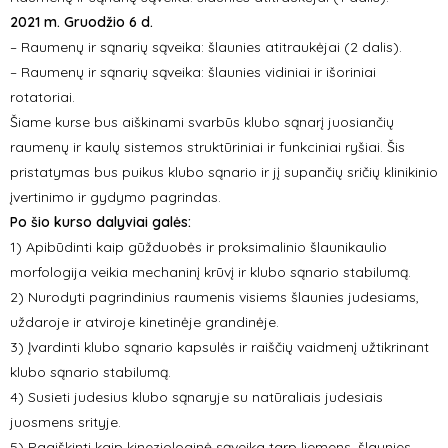
2021 m. Gruodžio 6 d.
– Raumenų ir sąnarių sąveika: šlaunies atitraukėjai (2 dalis).
– Raumenų ir sąnarių sąveika: šlaunies vidiniai ir išoriniai
rotatoriai.
Šiame kurse bus aiškinami svarbūs klubo sąnarį juosiančių
raumenų ir kaulų sistemos struktūriniai ir funkciniai ryšiai. Šis
pristatymas bus puikus klubo sąnario ir jį supančių sričių klinikinio
įvertinimo ir gydymo pagrindas.
Po šio kurso dalyviai galės:
1) Apibūdinti kaip gūžduobės ir proksimalinio šlaunikaulio
morfologija veikia mechaninį krūvį ir klubo sąnario stabilumą.
2) Nurodyti pagrindinius raumenis visiems šlaunies judesiams,
uždaroje ir atviroje kinetinėje grandinėje.
3) Įvardinti klubo sąnario kapsulės ir raiščių vaidmenį užtikrinant
klubo sąnario stabilumą.
4) Susieti judesius klubo sąnaryje su natūraliais judesiais
juosmens srityje.
5) Paaiškinti kaip kineziologinė sąveika tarp liemens, šlaunies,