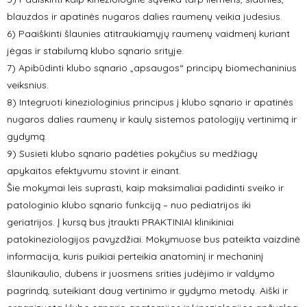
blauzdos ir apatinės nugaros dalies raumenų veikia judesius.
6) Paaiškinti šlaunies atitraukiamųjų raumenų vaidmenį kuriant
jėgas ir stabilumą klubo sąnario srityje.
7) Apibūdinti klubo sąnario „apsaugos“ principų biomechaninius
veiksnius.
8) Integruoti kineziologinius principus į klubo sąnario ir apatinės
nugaros dalies raumenų ir kaulų sistemos patologijų vertinimą ir
gydymą.
9) Susieti klubo sąnario padėties pokyčius su medžiagų
apykaitos efektyvumu stovint ir einant.
Šie mokymai leis suprasti, kaip maksimaliai padidinti sveiko ir
patologinio klubo sąnario funkciją – nuo pediatrijos iki
geriatrijos. Į kursą bus įtraukti PRAKTINIAI klinikiniai
patokineziologijos pavyzdžiai. Mokymuose bus pateikta vaizdinė
informacija, kuris puikiai perteikia anatominį ir mechaninį
šlaunikaulio, dubens ir juosmens srities judėjimo ir valdymo
pagrindą, suteikiant daug vertinimo ir gydymo metodų. Aiški ir