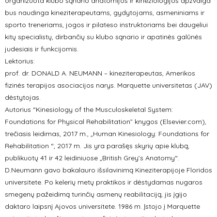
organizuota klubo sąnario anatomijos ir kineziologijos apžvalga
bus naudinga kineziterapeutams, gydytojams, asmeniniams ir
sporto treneriams, jogos ir pilateso instruktoriams bei daugeliui
kitų specialistų, dirbančių su klubo sąnario ir apatinės galūnės
judesiais ir funkcijomis.
Lektorius:
prof. dr. DONALD A. NEUMANN – kineziterapeutas, Amerikos
fizinės terapijos asociacijos narys. Marquette universitetas (JAV)
dėstytojas.
Autorius “Kinesiology of the Musculoskeletal System:
Foundations for Physical Rehabilitation” knygos (Elsevier.com),
trečiasis leidimas, 2017 m., „Human Kinesiology: Foundations for
Rehabilitation “, 2017 m. Jis yra parašęs skyrių apie klubą,
publikuotų 41 ir 42 leidiniuose „British Grey’s Anatomy“.
D.Neumann gavo bakalauro išsilavinimą Kineziterapijoje Floridos
universitete. Po kelerių metų praktikos ir dėstydamas nugaros
smegenų pažeidimą turinčių asmenų reabilitaciją, jis įgijo
daktaro laipsnį Ajovos universitete. 1986 m. Įstojo į Marquette