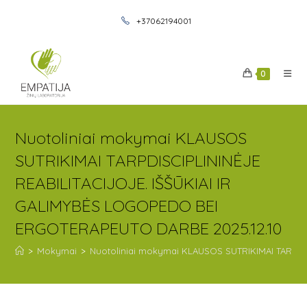
+37062194001
0
Nuotoliniai mokymai KLAUSOS
SUTRIKIMAI TARPDISCIPLININĖJE
REABILITACIJOJE. IŠŠŪKIAI IR
GALIMYBĖS LOGOPEDO BEI
ERGOTERAPEUTO DARBE 2025.12.10
>
Mokymai
>
Nuotoliniai mokymai KLAUSOS SUTRIKIMAI TARPDI