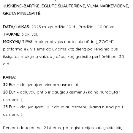
JUŠKIENĖ
–
BARTKĖ, EGLUTĖ ŠLIAUTERIENĖ, VILMA NARKEVIČIENĖ,
GRETA MINELGAITĖ.
DATA/LAIKAS:
2025 m. gruodžio 10 d
.
Pradžia – 10.00 val.
TRUKMĖ:
6 ak. val.
MOKYMŲ TIPAS:
mokymai vyks nuotoliniu būdu („ZOOM“
platformoje). Visiems dalyviams kitą dieną po renginio bus
išsiųstas mokymų vaizdo įrašas, kurį galėsite peržiūrėti per 30
d.d.
KAINA:
32 Eur –
dalyvaujant vienam asmeniui;
28 Eur
– dalyvaujant 3 ir daugiau asmenų (kaina nurodyta 1
asmeniui);
25 Eur –
dalyvaujant 10 ir daugiau asmenų (kaina nurodyta 1
asmeniui).
Perkant daugiau nei 2 bilietus, po registracijos atsiųskite kitų