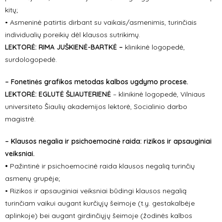
kitų;
• Asmeninė patirtis dirbant su vaikais/asmenimis, turinčiais
individualių poreikių dėl klausos sutrikimų.
LEKTORĖ:
RIMA JUŠKIENĖ-BARTKĖ –
klinikinė logopedė,
surdologopedė.
– Fonetinės grafikos metodas kalbos ugdymo procese.
LEKTORĖ:
EGLUTĖ ŠLIAUTERIENĖ
– klinikinė logopedė, Vilniaus
universiteto Šiaulių akademijos lektorė, Socialinio darbo
magistrė.
– Klausos negalia ir psichoemocinė raida: rizikos ir apsauginiai
veiksniai.
•
Pažintinė ir psichoemocinė raida klausos negalią turinčių
asmenų grupėje;
• Rizikos ir apsauginiai veiksniai būdingi klausos negalią
turinčiam vaikui augant kurčiųjų šeimoje (t.y. gestakalbėje
aplinkoje) bei augant girdinčiųjų šeimoje (žodinės kalbos