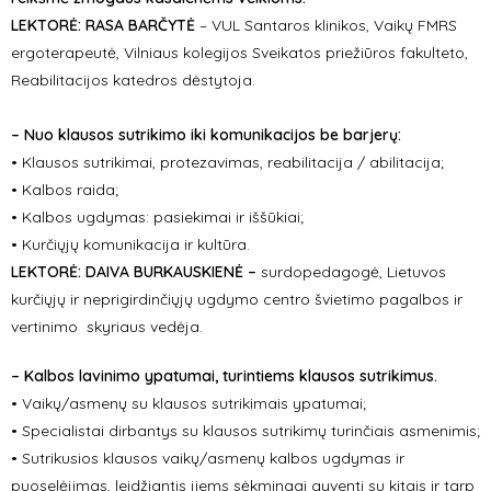
LEKTORĖ: RASA BARČYTĖ
– VUL Santaros klinikos, Vaikų FMRS
ergoterapeutė, Vilniaus kolegijos Sveikatos priežiūros fakulteto,
Reabilitacijos katedros dėstytoja.
– Nuo klausos sutrikimo iki komunikacijos be barjerų:
• Klausos sutrikimai, protezavimas, reabilitacija / abilitacija;
• Kalbos raida;
• Kalbos ugdymas: pasiekimai ir iššūkiai;
• Kurčiųjų komunikacija ir kultūra.
LEKTORĖ:
DAIVA BURKAUSKIENĖ –
surdopedagogė,
Lietuvos
kurčiųjų ir neprigirdinčiųjų ugdymo centro švietimo pagalbos ir
vertinimo skyriaus vedėja.
– Kalbos lavinimo ypatumai, turintiems klausos sutrikimus.
• Vaikų/asmenų su klausos sutrikimais ypatumai;
• Specialistai dirbantys su klausos sutrikimų turinčiais asmenimis;
• Sutrikusios klausos vaikų/asmenų kalbos ugdymas ir
puoselėjimas, leidžiantis jiems sėkmingai gyventi su kitais ir tarp