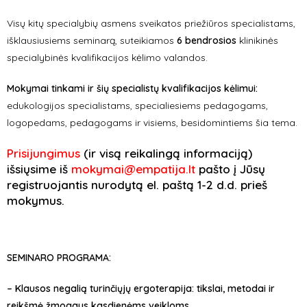
Visų kitų specialybių asmens sveikatos priežiūros specialistams,
išklausiusiems seminarą, suteikiamos
6 bendrosios
klinikinės
specialybinės kvalifikacijos kėlimo valandos.
Mokymai tinkami ir šių specialistų kvalifikacijos kėlimui:
edukologijos specialistams, specialiesiems pedagogams,
logopedams, pedagogams ir visiems, besidomintiems šia tema.
Prisijungimus
(ir visą reikalingą informaciją)
išsiųsime iš
mokymai@empatija.lt
pašto į Jūsų
registruojantis nurodytą el. paštą 1-2 d.d. prieš
mokymus.
SEMINARO PROGRAMA:
– Klausos negalią turinčiųjų ergoterapija: tikslai, metodai ir
reikšmė žmogaus kasdienėms veikloms.