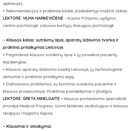
aplinkoje);
• Rekomendacijos ir praktiniai būdai, padedantys mažinti rizikas.
LEKTORĖ:
VILMA NARKEVIČIENĖ
– Kauno P.Daunio ugdymo
centro psichologė, Lietuvos kurčiųjų draugijos psichologė.
– Klausos kelias: sutrikimų tipai, aparatų išdavimo tvarka ir
praktinis pritaikymas Lietuvoje.
• Pagrindiniai klausos sutrikimų tipai ir jų poveikos pacientų
kasdienybei;
• Klausos aparatų išdavimo tvarką Lietuvoje, jų technologiniai
skirtumai ir praktinio pritaikymo eigą;
• Dažniausios problemos, su kuriomis susiduria pacientai ir
klausos protezuotojai. Praktiniai pastebėjimai ir įžvalgos.
LEKTORĖ:
GRETA MINELGAITĖ
–
klausos protezavimo specialistė
įmonėje Medical Progress, turinti klinikinės audiologijos ir klausos
terapijos magistro laipsnį.
– Klausimai ir atsakymai.