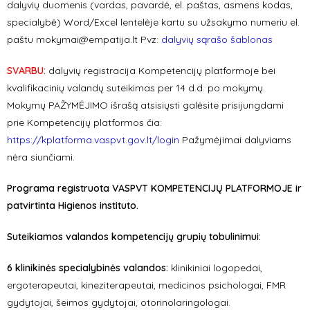
dalyvių duomenis (vardas, pavardė, el. paštas, asmens kodas,
specialybė) Word/Excel lentelėje kartu su užsakymo numeriu el.
paštu
mokymai@empatija.lt
Pvz:
dalyvių sąrašo šablonas
SVARBU:
dalyvių registracija Kompetencijų platformoje bei
kvalifikacinių valandų suteikimas per 14 d.d. po mokymų.
Mokymų PAŽYMĖJIMO išrašą atsisiųsti galėsite prisijungdami
prie Kompetencijų platformos čia:
https://kplatforma.vaspvt.gov.lt/login
Pažymėjimai dalyviams
nėra siunčiami.
Programa registruota VASPVT KOMPETENCIJŲ PLATFORMOJE ir
patvirtinta Higienos instituto.
Suteikiamos valandos kompetencijų grupių tobulinimui:
6 klinikinės specialybinės valandos:
klinikiniai logopedai,
ergoterapeutai, kineziterapeutai, medicinos psichologai, FMR
gydytojai, šeimos gydytojai, otorinolaringologai.