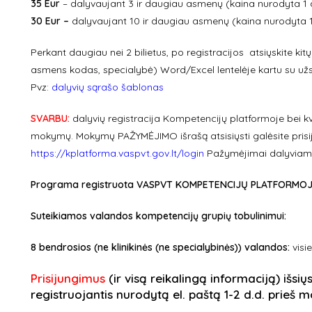
35 Eur
– dalyvaujant 3 ir daugiau asmenų (kaina nurodyta 1 
30 Eur –
dalyvaujant 10 ir daugiau asmenų (kaina nurodyta 1
Perkant daugiau nei 2 bilietus, po registracijos atsiųskite ki
asmens kodas, specialybė) Word/Excel lentelėje kartu su u
Pvz:
dalyvių sąrašo šablonas
SVARBU:
dalyvių registracija Kompetencijų platformoje bei kv
mokymų. Mokymų PAŽYMĖJIMO išrašą atsisiųsti galėsite prisi
https://kplatforma.vaspvt.gov.lt/login
Pažymėjimai dalyviams
Programa registruota VASPVT KOMPETENCIJŲ PLATFORMOJE ir 
Suteikiamos valandos kompetencijų grupių tobulinimui:
8 bendrosios (ne klinikinės (ne specialybinės)) valandos:
visi
Prisijungimus
(ir visą reikalingą informaciją) išsių
registruojantis nurodytą el. paštą 1-2 d.d. prieš