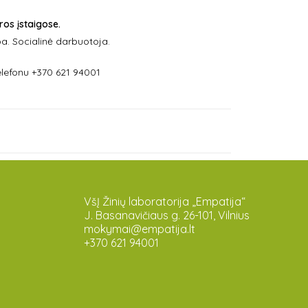
ros įstaigose.
. Socialinė darbuotoja.
lefonu +370 621 94001
VšĮ Žinių laboratorija „Empatija“
J. Basanavičiaus g. 26-101, Vilnius
mokymai@empatija.lt
+370 621 94001