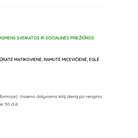
SMENS SVEIKATOS IR SOCIALINES PRIEŽIŪROS
ŪRATĖ MATIKOVIENĖ, RAMUTĖ MICEVIČIENĖ, EGLĖ
rmoje). Visiems dalyviams kitą dieną po renginio
er 30 d.d.