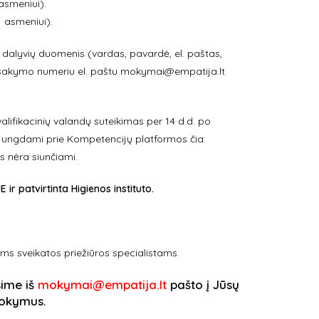
asmeniui).
 asmeniui).
tų dalyvių duomenis (vardas, pavardė, el. paštas,
žsakymo numeriu el. paštu
mokymai@empatija.lt
alifikacinių valandų suteikimas per 14 d.d. po
jungdami prie Kompetencijų platformos čia:
 nėra siunčiami.
patvirtinta Higienos instituto.
ems sveikatos priežiūros specialistams.
sime iš
mokymai@empatija.lt
pašto į Jūsų
 mokymus.