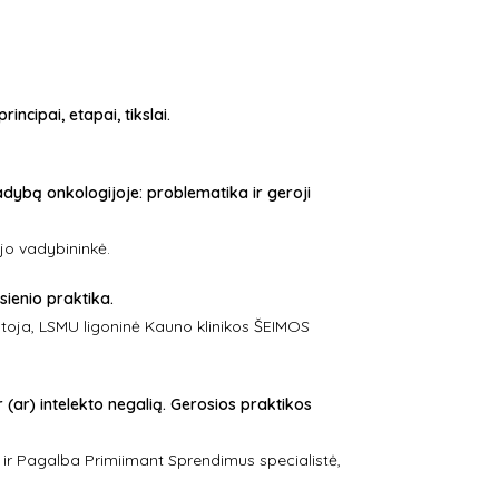
incipai, etapai, tikslai.
adybą onkologijoje: problematika ir geroji
ejo vadybininkė.
ienio praktika.
ytoja, LSMU ligoninė Kauno klinikos ŠEIMOS
(ar) intelekto negalią. Gerosios praktikos
 ir Pagalba Primiimant Sprendimus specialistė,