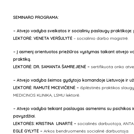
SEMINARO PROGRAMA:
–
Atvejo vadyba sveikatos ir socialinių paslaugų praktikoje: pr
LEKTORĖ:
VENETA VERŠULYTĖ
– socialinio darbo magistrė.
– Į asmenį orientuotos priežiūros vystymas taikant atvejo v
praktiką.
LEKTORĖ: DR. SAMANTA ŠAMREJIENĖ –
sertifikuota onko atv
– Atvejo vadyba šeimos gydytojo komandoje Lietuvoje ir užs
LEKTORĖ: RAMUTĖ MICEVIČIENĖ –
išplėstinės praktikos slaug
MEDICINOS KLINIKA, LSMU lektorė.
– Atvejo vadyba teikiant paslaugas asmenims su psichikos ir 
pavyzdžiai.
LEKTORĖS:
KRISTINA LINARTĖ
–
socialinės darbuotoja, ANTA
EGLĖ GYLYTĖ
–
Arkos bendruomenės socialinė darbuotoja.