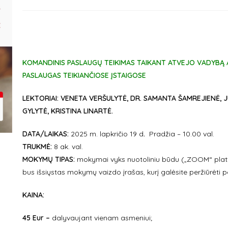
KOMANDINIS PASLAUGŲ TEIKIMAS TAIKANT ATVEJO VADYBĄ A
PASLAUGAS TEIKIANČIOSE ĮSTAIGOSE
LEKTORIAI:
VENETA VERŠULYTĖ, DR. SAMANTA ŠAMREJIENĖ, J
GYLYTĖ, KRISTINA LINARTĖ.
DATA/LAIKAS:
2025 m. lapkričio 19 d
.
Pradžia – 10.00 val.
TRUKMĖ:
8 ak. val.
MOKYMŲ TIPAS:
mokymai vyks nuotoliniu būdu („ZOOM“ platfo
bus išsiųstas mokymų vaizdo įrašas, kurį galėsite peržiūrėti p
KAINA:
45 Eur –
dalyvaujant vienam asmeniui;