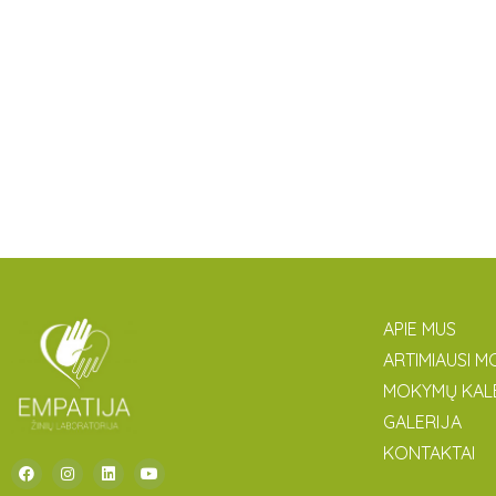
APIE MUS
ARTIMIAUSI M
MOKYMŲ KAL
GALERIJA
KONTAKTAI