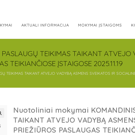
KYMAI
AKTUALI INFORMACIJA
MOKYMAI ĮSTAIGOMS
K
S PASLAUGŲ TEIKIMAS TAIKANT ATVEJO
 TEIKIANČIOSE ĮSTAIGOSE 2025.11.19
Ų TEIKIMAS TAIKANT ATVEJO VADYBĄ ASMENS SVEIKATOS IR SOCIALINES 
Nuotoliniai mokymai KOMANDINI
TAIKANT ATVEJO VADYBĄ ASMENS
PRIEŽIŪROS PASLAUGAS TEIKIANČI