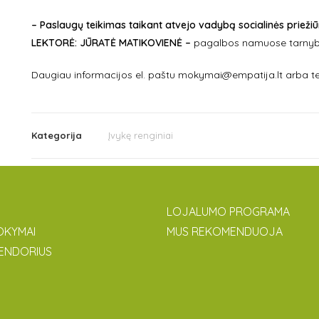
– Paslaugų teikimas taikant atvejo vadybą socialinės priežiū
LEKTORĖ: JŪRATĖ MATIKOVIENĖ –
pagalbos namuose tarnyba
Daugiau informacijos el. paštu mokymai@empatija.lt arba te
Kategorija
Įvykę renginiai
LOJALUMO PROGRAMA
OKYMAI
MUS REKOMENDUOJA
ENDORIUS