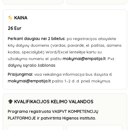
KAINA
26 Eur
Perkant daugiau nei 2 bilietus:
po registracijos atsiųskite
kitų dalyvių duomenis (vardas, pavardė, el. paštas, asmens
kodas, specialybė) Word/Excel lentelėje kartu su
užsakymo numeriu el. paštu
mokymai@empatija.lt
. Pvz.:
dalyvių sąrašo šablonas
.
Prisijungimai:
visa reikalinga informacija bus išsiųsta iš
mokymai@empatija.lt
pašto 1–2 d. d. prieš mokymus.
KVALIFIKACIJOS KĖLIMO VALANDOS
Programa registruota VASPVT KOMPETENCIJŲ
PLATFORMOJE ir patvirtinta Higienos instituto.