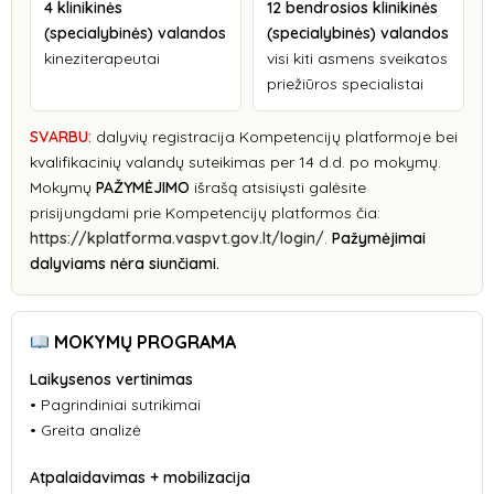
4 klinikinės
12 bendrosios klinikinės
(specialybinės) valandos
(specialybinės) valandos
kineziterapeutai
visi kiti asmens sveikatos
priežiūros specialistai
SVARBU:
dalyvių registracija Kompetencijų platformoje bei
kvalifikacinių valandų suteikimas per 14 d.d. po mokymų.
Mokymų
PAŽYMĖJIMO
išrašą atsisiųsti galėsite
prisijungdami prie Kompetencijų platformos čia:
https://kplatforma.vaspvt.gov.lt/login/
.
Pažymėjimai
dalyviams nėra siunčiami.
MOKYMŲ PROGRAMA
Laikysenos vertinimas
• Pagrindiniai sutrikimai
• Greita analizė
Atpalaidavimas + mobilizacija