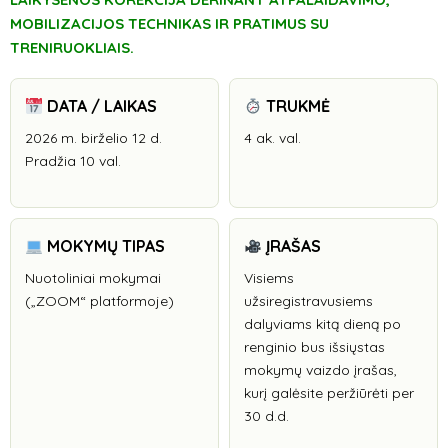
MOBILIZACIJOS TECHNIKAS IR PRATIMUS SU
TRENIRUOKLIAIS.
DATA / LAIKAS
TRUKMĖ
2026 m. birželio 12 d.
4 ak. val.
Pradžia 10 val.
MOKYMŲ TIPAS
ĮRAŠAS
Nuotoliniai mokymai
Visiems
(„ZOOM“ platformoje)
užsiregistravusiems
dalyviams kitą dieną po
renginio bus išsiųstas
mokymų vaizdo įrašas,
kurį galėsite peržiūrėti per
30 d.d.