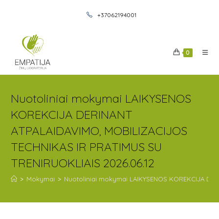
+37062194001
0
Nuotoliniai mokymai LAIKYSENOS
KOREKCIJA DERINANT
ATPALAIDAVIMO, MOBILIZACIJOS
TECHNIKAS IR PRATIMUS SU
TRENIRUOKLIAIS 2026.06.12
>
Mokymai
>
Nuotoliniai mokymai LAIKYSENOS KOREKCIJA DERI