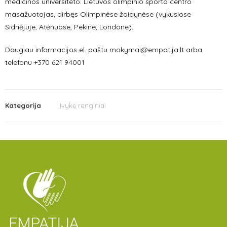
medicinos universiteto. Lietuvos olimpinio sporto centro
masažuotojas, dirbęs Olimpinėse žaidynėse (vykusiose
Sidnėjuje, Atėnuose, Pekine, Londone).
Daugiau informacijos el. paštu mokymai@empatija.lt arba
telefonu +370 621 94001
Kategorija
Įvykę renginiai