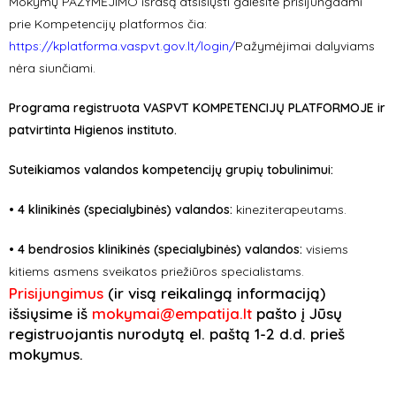
Mokymų PAŽYMĖJIMO išrašą atsisiųsti galėsite prisijungdami
prie Kompetencijų platformos čia:
https://kplatforma.vaspvt.gov.lt/login/
Pažymėjimai dalyviams
nėra siunčiami.
Programa registruota VASPVT KOMPETENCIJŲ PLATFORMOJE
ir
patvirtinta Higienos instituto.
Suteikiamos valandos kompetencijų grupių tobulinimui:
• 4 klinikinės
(specialybinės)
valandos:
k
ineziterapeutams.
• 4 bendrosios klinikinės
(specialybinės)
valandos:
visiems
kitiems asmens sveikatos priežiūros specialistams.
Prisijungimus
(ir visą reikalingą informaciją)
išsiųsime iš
mokymai@empatija.lt
pašto į Jūsų
registruojantis nurodytą el. paštą 1-2 d.d. prieš
mokymus.