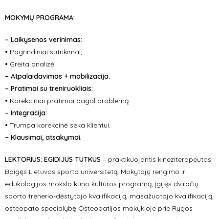
MOKYMŲ PROGRAMA:
–
Laikysenos verinimas:
•
Pagrindiniai sutrikimai;
•
Greita analizė.
– Atpalaidavimas + mobilizacija.
–
Pratimai su treniruokliais:
•
Korekciniai pratimai pagal problemą.
–
Integracija:
•
Trumpa korekcinė seka klientui.
– Klausimai, atsakymai.
LEKTORIUS: EGIDIJUS TUTKUS
–
praktikuojantis kineziterapeutas.
Baigęs Lietuvos sporto universitetą, Mokytojų rengimo ir
edukologijos mokslo kūno kultūros programą, įgijęs dviračių
sporto trenerio-dėstytojo kvalifikaciją, masažuotojo kvalifikaciją,
osteopato specialybę Osteopatijos mokykloje prie Rygos