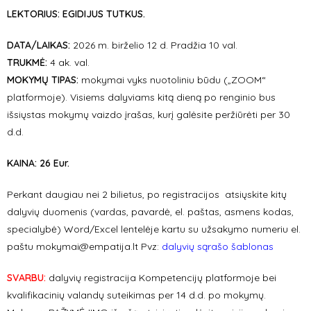
LEKTORIUS: E
GIDIJUS TUTKUS.
DATA/LAIKAS:
2026 m. birželio 12 d. Pradžia 10 val.
TRUKMĖ:
4 ak. val.
MOKYMŲ TIPAS:
mokymai vyks nuotoliniu būdu („ZOOM“
platformoje). Visiems dalyviams kitą dieną po renginio bus
išsiųstas mokymų vaizdo įrašas, kurį galėsite peržiūrėti per 30
d.d.
KAINA:
26 Eur.
Perkant daugiau nei 2 bilietus, po registracijos atsiųskite kitų
dalyvių duomenis (vardas, pavardė, el. paštas, asmens kodas,
specialybė) Word/Excel lentelėje kartu su užsakymo numeriu el.
paštu
mokymai@empatija.lt
Pvz:
dalyvių sąrašo šablonas
SVARBU:
dalyvių registracija Kompetencijų platformoje bei
kvalifikacinių valandų suteikimas per 14 d.d. po mokymų.