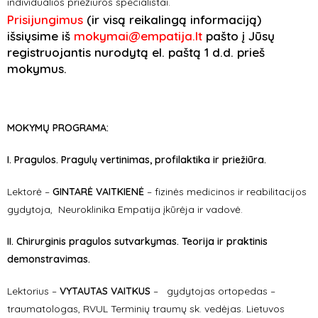
individualios priežiūros specialistai.
Prisijungimus
(ir visą reikalingą informaciją)
išsiųsime iš
mokymai@empatija.lt
pašto į Jūsų
registruojantis nurodytą el. paštą 1 d.d. prieš
mokymus.
MOKYMŲ PROGRAMA:
I. Pragulos. Pragulų vertinimas, profilaktika ir priežiūra.
Lektorė –
GINTARĖ VAITKIENĖ
– fizinės medicinos ir reabilitacijos
gydytoja, Neuroklinika Empatija įkūrėja ir vadovė.
II.
Chirurginis pragulos sutvarkymas. Teorija ir praktinis
demonstravimas.
Lektorius –
VYTAUTAS VAITKUS
– gydytojas ortopedas –
traumatologas, RVUL Terminių traumų sk. vedėjas. Lietuvos