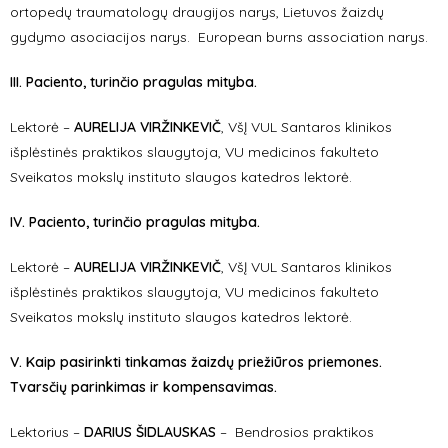
ortopedų traumatologų draugijos narys, Lietuvos žaizdų
gydymo asociacijos narys. European burns association narys.
III. Paciento, turinčio pragulas mityba.
Lektorė –
AURELIJA VIRŽINKEVIČ
, VšĮ VUL Santaros klinikos
išplėstinės praktikos slaugytoja, VU medicinos fakulteto
Sveikatos mokslų instituto slaugos katedros lektorė.
IV.
Paciento, turinčio pragulas mityba.
Lektorė –
AURELIJA VIRŽINKEVIČ
, VšĮ VUL Santaros klinikos
išplėstinės praktikos slaugytoja, VU medicinos fakulteto
Sveikatos mokslų instituto slaugos katedros lektorė.
V. Kaip pasirinkti tinkamas žaizdų priežiūros priemones.
Tvarsčių parinkimas ir kompensavimas.
Lektorius –
DARIUS ŠIDLAUSKAS
– Bendrosios praktikos