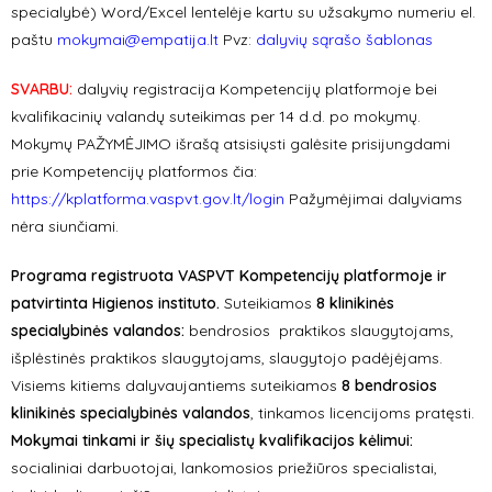
specialybė) Word/Excel lentelėje kartu su užsakymo numeriu el.
paštu
mokymai@empatija.lt
Pvz:
dalyvių sąrašo šablonas
SVARBU:
dalyvių registracija Kompetencijų platformoje bei
kvalifikacinių valandų suteikimas per 14 d.d. po mokymų.
Mokymų PAŽYMĖJIMO išrašą atsisiųsti galėsite prisijungdami
prie Kompetencijų platformos čia:
https://kplatforma.vaspvt.gov.lt/login
Pažymėjimai dalyviams
nėra siunčiami.
Programa registruota VASPVT Kompetencijų platformoje ir
patvirtinta Higienos instituto.
Suteikiamos
8 klinikinės
specialybinės valandos:
bendrosios praktikos slaugytojams,
išplėstinės praktikos slaugytojams, slaugytojo padėjėjams.
Visiems kitiems dalyvaujantiems suteikiamos
8
bendrosios
klinikinės specialybinės valandos
, tinkamos licencijoms pratęsti.
Mokymai tinkami ir šių specialistų kvalifikacijos kėlimui:
socialiniai darbuotojai, lankomosios priežiūros specialistai,