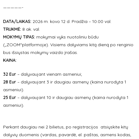
—————-
DATA/LAIKAS:
2026 m. kovo 12 d. Pradžia – 10.00 val.
TRUKMĖ:
8 ak. val.
MOKYMŲ TIPAS:
mokymai vyks nuotoliniu būdu
(„ZOOM“platformoje). Visiems dalyviams kitą dieną po renginio
bus išsiųstas mokymų vaizdo įrašas.
KAINA:
32 Eur
– dalyvaujant vienam asmeniui;
28 Eur
– dalyvaujant 3 ir daugiau asmenų (kaina nurodyta 1
asmeniui).
25 Eur
– dalyvaujant 10 ir daugiau asmenų (kaina nurodyta 1
asmeniui).
Perkant daugiau nei 2 bilietus, po registracijos atsiųskite kitų
dalyvių duomenis (vardas, pavardė, el. paštas, asmens kodas,