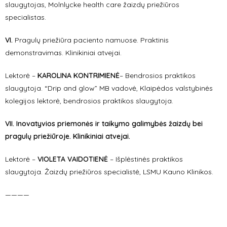
slaugytojas, Molnlycke health care žaizdų priežiūros
specialistas.
VI.
Pragulų priežiūra paciento namuose. Praktinis
demonstravimas. Klinikiniai atvejai.
Lektorė –
KAROLINA KONTRIMIENĖ
– Bendrosios praktikos
slaugytoja. “Drip and glow” MB vadovė, Klaipėdos valstybinės
kolegijos lektorė, bendrosios praktikos slaugytoja.
VII. Inovatyvios priemonės ir taikymo galimybės žaizdų bei
pragulų priežiūroje. Klinikiniai atvejai.
Lektorė –
VIOLETA VAIDOTIENĖ
– Išplėstinės praktikos
slaugytoja. Žaizdų priežiūros specialistė, LSMU Kauno Klinikos.
————