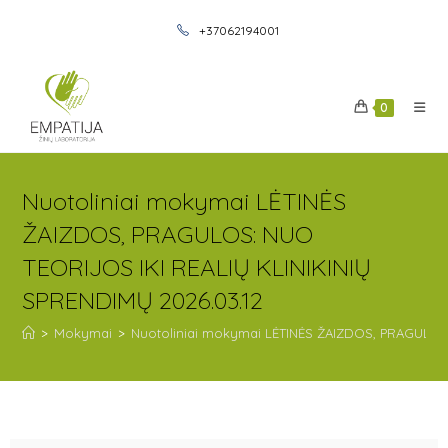
+37062194001
0
Nuotoliniai mokymai LĖTINĖS
ŽAIZDOS, PRAGULOS: NUO
TEORIJOS IKI REALIŲ KLINIKINIŲ
SPRENDIMŲ 2026.03.12
>
Mokymai
>
Nuotoliniai mokymai LĖTINĖS ŽAIZDOS, PRAGULOS: