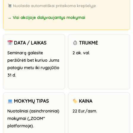
Nuolaida automatiškai pritaikoma krepšelyje.
→ Visi akcijoje dalyvaujantys mokymai
DATA / LAIKAS
TRUKMĖ
Seminarą galėsite
2 ak. val.
peržiūrėti bet kuriuo Jums
patogiu metu iki rugpjūčio
31 d.
MOKYMŲ TIPAS
KAINA
Nuotoliniai (asinchroniniai)
22 Eur./asm.
mokymai („ZOOM“
platformoje).