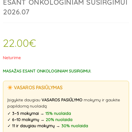
ESANT ONKOLOGINIAM SUSIRGIMUI
2026.07
22.00
€
Neturime
MASAŽAS ESANT ONKOLOGINIAM SUSIRGIMUI.
VASAROS PASIŪLYMAS
Įsigykite daugiau
VASAROS PASIŪLYMO
mokymų ir gaukite
papildomą nuolaidą:
✓
3–5 mokymai
→
15% nuolaida
✓
6–10 mokymų
→
20% nuolaida
✓
11 ir daugiau mokymų
→
30% nuolaida