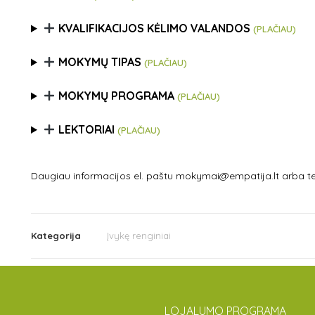
KVALIFIKACIJOS KĖLIMO VALANDOS
(PLAČIAU)
MOKYMŲ TIPAS
(PLAČIAU)
MOKYMŲ PROGRAMA
(PLAČIAU)
LEKTORIAI
(PLAČIAU)
Daugiau informacijos el. paštu mokymai@empatija.lt arba te
Kategorija
Įvykę renginiai
LOJALUMO PROGRAMA