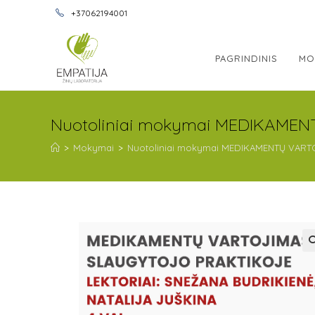
+37062194001
PAGRINDINIS
MO
Nuotoliniai mokymai MEDIKAMEN
>
Mokymai
>
Nuotoliniai mokymai MEDIKAMENTŲ VART