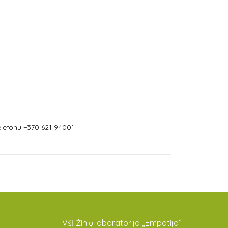
lefonu +370 621 94001
VšĮ Žinių laboratorija „Empatija“