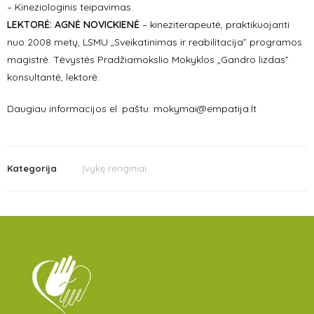
–
Kineziologinis teipavimas.
LEKTORĖ:
AGNĖ NOVICKIENĖ
– kineziterapeutė, praktikuojanti
nuo 2008 metų, LSMU „Sveikatinimas ir reabilitacija” programos
magistrė. Tėvystės Pradžiamokslio Mokyklos „Gandro lizdas”
konsultantė, lektorė.
Daugiau informacijos el. paštu: mokymai@empatija.lt
Kategorija
Įvykę renginiai