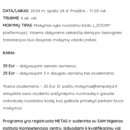
DATA/LAIKAS:
2024 m. spalio 24 d. Pradžia – 11.00 val.
TRUKMĖ:
6 ak. val.
MOKYMŲ TIPAS:
Mokymai vyks nuotoliniu būdu („ZOOM“
platformoje). Visiems dalyviams sekančią dieną po tiesioginės
transliacijos bus išsiųstas mokymų vaizdo įrašas.
KAINA:
35 Eur
– dalyvaujant vienam asmeniui;
25 Eur
– dalyvaujant 3 ir daugiau asmenų bei studentams.
*Kaina studentams – 25 Eur. El. paštu mokymai@empatija.lt
atsiųskite savo studento pažymėjimo nuotrauką ir gausite
individualų nuolaidos kodą, kurį galėsite pritaikyti perkant šiuos
mokymus.
Programa yra registruota METAS ir suderinta su SAM Higienos
instituto Kompetencijos centru. Išduodami 6 kvalifikacinių val.