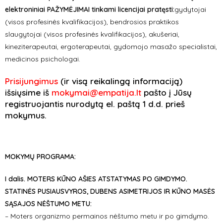
elektroniniai PAŽYMĖJIMAI tinkami licencijai pratęsti:
gydytojai
(visos profesinės kvalifikacijos), bendrosios praktikos
slaugytojai (visos profesinės kvalifikacijos), akušeriai,
kineziterapeutai, ergoterapeutai, gydomojo masažo specialistai,
medicinos psichologai.
Prisijungimus
(ir visą reikalingą informaciją)
išsiųsime iš
mokymai@empatija.lt
pašto į Jūsų
registruojantis nurodytą el. paštą 1 d.d. prieš
mokymus.
MOKYMŲ PROGRAMA:
I dalis. MOTERS KŪNO AŠIES ATSTATYMAS PO GIMDYMO.
STATINĖS PUSIAUSVYROS, DUBENS ASIMETRIJOS IR KŪNO MASĖS
SĄSAJOS NĖŠTUMO METU:
– Moters organizmo permainos nėštumo metu ir po gimdymo.