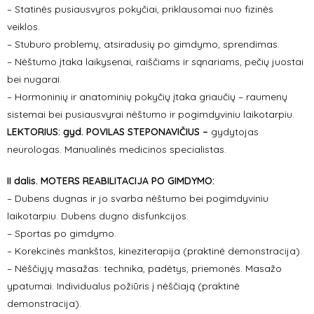
– Statinės pusiausvyros pokyčiai, priklausomai nuo fizinės
veiklos.
– Stuburo problemų, atsiradusių po gimdymo, sprendimas.
– Nėštumo įtaka laikysenai, raiščiams ir sąnariams, pečių juostai
bei nugarai.
– Hormoninių ir anatominių pokyčių įtaka griaučių – raumenų
sistemai bei pusiausvyrai nėštumo ir pogimdyviniu laikotarpiu.
LEKTORIUS: gyd. POVILAS STEPONAVIČIUS –
gydytojas
neurologas. Manualinės medicinos specialistas.
II dalis. MOTERS REABILITACIJA PO GIMDYMO:
– Dubens dugnas ir jo svarba nėštumo bei pogimdyviniu
laikotarpiu. Dubens dugno disfunkcijos.
– Sportas po gimdymo.
– Korekcinės mankštos, kineziterapija (praktinė demonstracija).
– Nėščiųjų masažas: technika, padėtys, priemonės. Masažo
ypatumai. Individualus požiūris į nėščiają (praktinė
demonstracija).