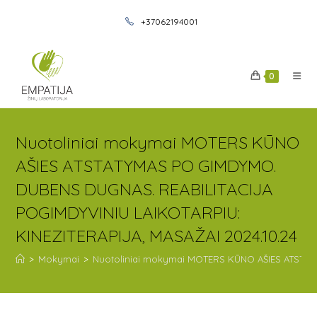
+37062194001
0
Nuotoliniai mokymai MOTERS KŪNO
AŠIES ATSTATYMAS PO GIMDYMO.
DUBENS DUGNAS. REABILITACIJA
POGIMDYVINIU LAIKOTARPIU:
KINEZITERAPIJA, MASAŽAI 2024.10.24
>
Mokymai
>
Nuotoliniai mokymai MOTERS KŪNO AŠIES ATSTATY