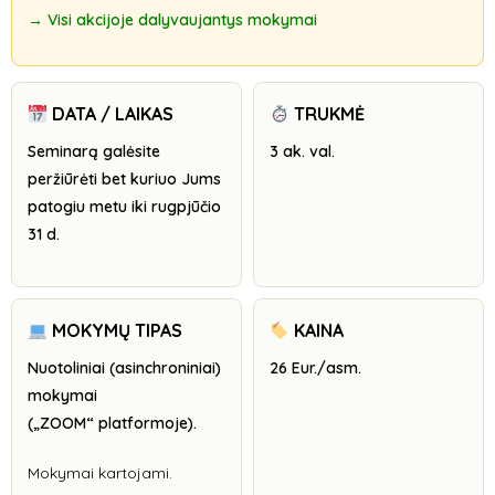
→ Visi akcijoje dalyvaujantys mokymai
DATA / LAIKAS
TRUKMĖ
Seminarą galėsite
3 ak. val.
peržiūrėti bet kuriuo Jums
patogiu metu iki rugpjūčio
31 d.
MOKYMŲ TIPAS
KAINA
Nuotoliniai (asinchroniniai)
26 Eur./asm.
mokymai
(„ZOOM“ platformoje).
Mokymai kartojami.