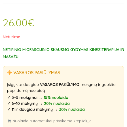
26.00
€
Neturime
NETIPINIO MIOFASCIJINIO SKAUSMO GYDYMAS KINEZITERAPIJA IR
MASAŽU.
VASAROS PASIŪLYMAS
Įsigykite daugiau
VASAROS PASIŪLYMO
mokymų ir gaukite
papildomą nuolaidą:
✓
3–5 mokymai
→
15% nuolaida
✓
6–10 mokymų
→
20% nuolaida
✓
11 ir daugiau mokymų
→
30% nuolaida
Nuolaida automatiškai pritaikoma krepšelyje.