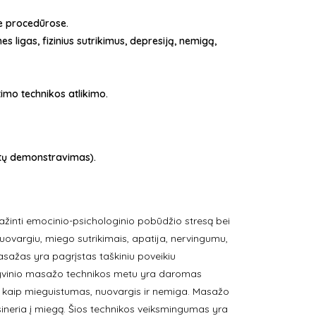
e procedūrose.
s ligas, fizinius sutrikimus, depresiją, nemigą,
imo technikos atlikimo.
ntų demonstravimas).
ažinti emocinio-psichologinio pobūdžio stresą bei
uovargiu, miego sutrikimais, apatija, nervingumu,
asažas yra pagrįstas taškiniu poveikiu
tyvinio masažo technikos metu yra daromas
i kaip mieguistumas, nuovargis ir nemiga. Masažo
ineria į miegą. Šios technikos veiksmingumas yra