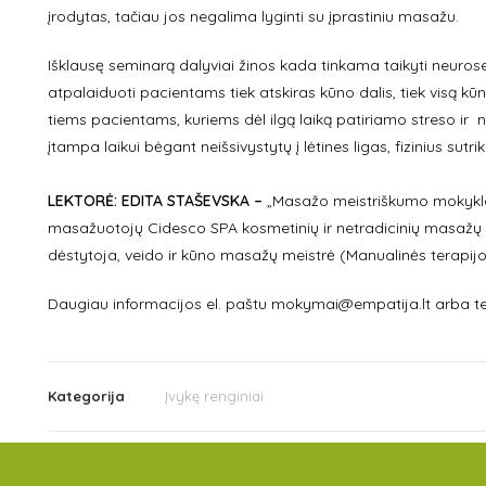
įrodytas, tačiau jos negalima lyginti su įprastiniu masažu.
Išklausę seminarą dalyviai žinos kada tinkama taikyti neuro
atpalaiduoti pacientams tiek atskiras kūno dalis, tiek visą kū
tiems pacientams, kuriems dėl ilgą laiką patiriamo streso ir 
įtampa laikui bėgant neišsivystytų į lėtines ligas, fizinius sutr
LEKTORĖ: EDITA STAŠEVSKA –
„Masažo meistriškumo mokyklos
masažuotojų Cidesco SPA kosmetinių ir netradicinių masažų tec
dėstytoja, veido ir kūno masažų meistrė (Manualinės terapijo
Daugiau informacijos el. paštu mokymai@empatija.lt arba te
Kategorija
Įvykę renginiai