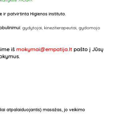
kaitykite >>čia<<
 patvirtinta Higienos instituto.
obulinimui:
gydytojai, kineziterapeutai, gydomojo
sime iš
mokymai@empatija.lt
pašto į Jūsų
 mokymus.
iai atpalaiduojantis) masažas, jo veikimo