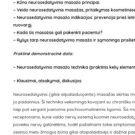
– Kūno neurosedatyvinio masažo principai.
– Veido neurosedatyvinis masažas, pritaikymas kosmetinės
– Neurosedatyvinio masažo indikacijos: prevencija prieš lėtine
nuovargį.
– Kada šis masažas gali pakenkti pacientui?
– Ryšys tarp neurosedatyvinio masažo ir sąmoningo prisiliet
Praktinė demonstracinė dalis:
– Neurosedatyvinio masažo technika (praktinis kelių eleme
– Klausimai, atsakymai, diskusijos.
Neurosedatyvinis (giliai atpalaiduojantis) masažas skirtas m
jo padarinius. Ši technika veiksminga kovojant su chronišku n
taip pat sergant įvairiomis psichosomatinėmis ligomis. Šis m
receptoriams, kurie valdo nervų sistemą kuomet neuroseda
poveikis nervų galūnėlėms, todėl pašalinami tokie simptoma
seanso metu žmogus būna giliai atsipalaidavęs ir dažnai pas