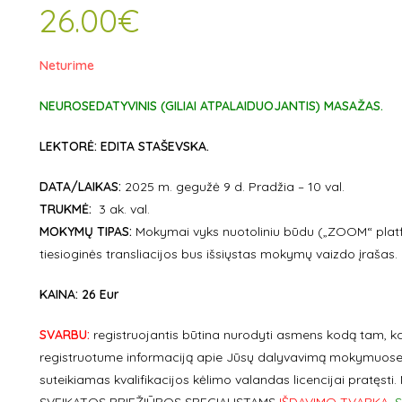
26.00
€
Neturime
NEUROSEDATYVINIS (GILIAI ATPALAIDUOJANTIS) MASAŽAS.
LEKTORĖ: EDITA STAŠEVSKA.
DATA/LAIKAS:
2025 m. gegužė 9 d. Pradžia – 10 val.
TRUKMĖ:
3 ak. val.
MOKYMŲ TIPAS:
Mokymai vyks nuotoliniu būdu („ZOOM“ platf
tiesioginės transliacijos bus išsiųstas mokymų vaizdo įrašas.
KAINA: 26 Eur
SVARBU:
registruojantis būtina nurodyti asmens kodą ta
registruotume informaciją apie Jūsų dalyvavimą mokymuose
suteikiamas kvalifikacijos kėlimo valandas licencijai pratęsti