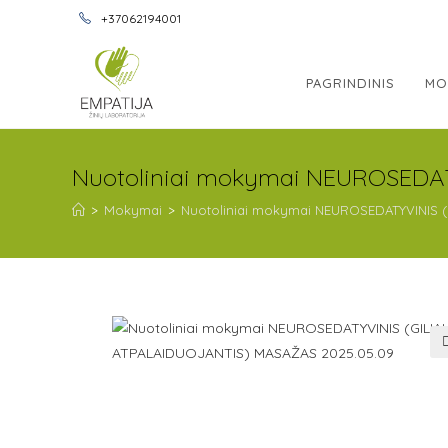
+37062194001
PAGRINDINIS
MO
Nuotoliniai mokymai NEUROSEDAT
>
Mokymai
>
Nuotoliniai mokymai NEUROSEDATYVINIS (