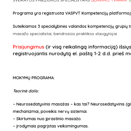
SVEIKATOS PRIEŽIŪROS SPECIALISTAMS
IŠDAVIMO TVARKA
.
S
Programa yra registruota VASPVT Kompetencijų platformoje ir
Suteikiamos 3 specialybinės valandos kompetencijų grupių t
masažo specialistai, bendrosios praktikos slaugytojai.
Prisijungimus
(ir visą reikalingą informaciją) išsių
registruojantis nurodytą el. paštą 1-2 d.d. prieš
MOKYMŲ PROGRAMA:
Teorinė dalis:
– Neurosedatyvinis masažas – kas tai? Neurosedatyvinis (gil
mechanizmai, poveikis nervų sistemai.
– Skirtumas nuo įprastinio masažo.
– Įrodymais pagrįstas veiksmingumas.