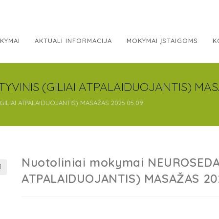
KYMAI
AKTUALI INFORMACIJA
MOKYMAI ĮSTAIGOMS
K
YVINIS (GILIAI ATPALAIDUOJANTIS) MAS
GILIAI ATPALAIDUOJANTIS) MASAŽAS 2025.05.09
Nuotoliniai mokymai NEUROSEDAT
ATPALAIDUOJANTIS) MASAŽAS 202