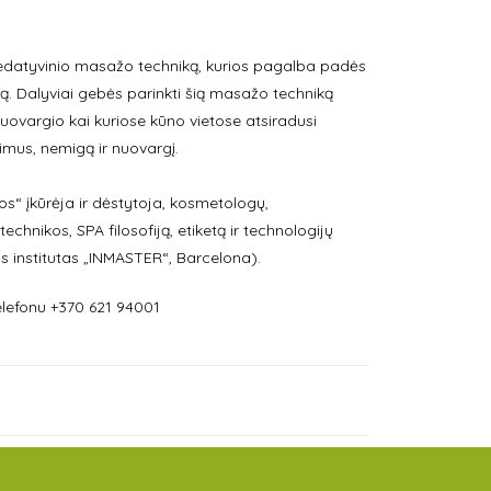
sedatyvinio masažo techniką, kurios pagalba padės
ną. Dalyviai gebės parinkti šią masažo techniką
nuovargio kai kuriose kūno vietose atsiradusi
ikimus, nemigą ir nuovargį.
“ įkūrėja ir dėstytoja, kosmetologų,
hnikos, SPA filosofiją, etiketą ir technologijų
s institutas „INMASTER“, Barcelona).
lefonu +370 621 94001