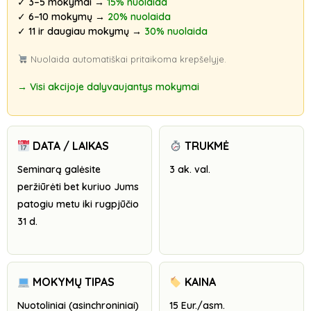
✓
3–5 mokymai
→
15% nuolaida
✓
6–10 mokymų
→
20% nuolaida
✓
11 ir daugiau mokymų
→
30% nuolaida
Nuolaida automatiškai pritaikoma krepšelyje.
→ Visi akcijoje dalyvaujantys mokymai
DATA / LAIKAS
TRUKMĖ
Seminarą galėsite
3 ak. val.
peržiūrėti bet kuriuo Jums
patogiu metu iki rugpjūčio
31 d.
MOKYMŲ TIPAS
KAINA
Nuotoliniai (asinchroniniai)
15 Eur./asm.