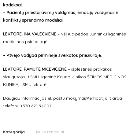
kodeksai.
–
Pacientų prieštaravimų valdymas, emocijų valdymas ir
konfliktų sprendimo modeliai.
LEKTORĖ: INA VALECKIENĖ
– VšĮ Klaipėdos Jūrininkų ligoninės
medicinos psichologė.
– Atvejo vadyba pirminėje sveikatos priežiūroje.
LEKTORĖ:
RAMUTĖ MICEVIČIENĖ
– išplėstinės praktikos
slaugytoja,
LSMU ligoninė Kauno klinikos ŠEIMOS MEDICINOS
KLINIKA, LSMU lektorė.
Daugiau informacijos el. paštu mokymai@empatija.lt arba
telefonu +370 621 94001
Kategorija
Įvykę renginiai