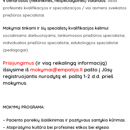
4
bendrosios (neklinikinės, nespecialybinės)
valandos:
visos
profesinės kvalifikacijos ir specializacijos / visi asmens sveikatos
priežiūros specialistai.
Mokymai tinkami ir šių specialistų kvalifikacijos kėlimui:
socialiniams darbuotojams, lankomosios priežiūros specialistai,
individualios priežiūros specialistai, edukologijos specialistai
(pedagogai).
Prisijungimus
(ir visą reikalingą informaciją)
išsiųsime iš
mokymai@empatija.lt
pašto į Jūsų
registruojantis nurodytą el. paštą 1-2 d.d. prieš
mokymus.
MOKYMŲ PROGRAMA:
– Paciento poreikių išaiškinimas ir pozityvaus santykio kūrimas.
– Atsiprašymo kultūra bei profesinės etikos bei elgesio