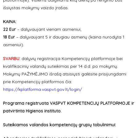
platformoje). Visiems dalyviams kitą dieną po renginio bus
išsiųstas mokymų vaizdo įrašas.
KAINA:
22 Eur
– dalyvaujant vienam asmeniui;
18 Eur
– dalyvaujant 5 ir daugiau asmenų (kaina nurodyta 1
asmeniui).
SVARBU:
dalyvių registracija Kompetencijų platformoje bei
kvalifikacinių valandų suteikimas per 14 d.d. po mokymų.
Mokymų PAŽYMĖJIMO išrašą atsisiųsti galėsite prisijungdami
prie Kompetencijų platformos čia:
https://kplatforma.vaspvt.gov.lt/login/
Programa registruota VASPVT KOMPETENCIJŲ PLATFORMOJE ir
patvirtinta Higienos instituto.
Suteikiamos valandos kompetencijų grupių tobulinimui: